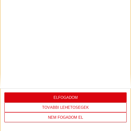
VIDEÓ! SAJTÓTÁJÉKOZTATÓ
PJUNYIK
:
JEREVÁN-DVSC 0-0, GERT REMMEL
ÉRTÉKELÉSE
Bővebben →
LEGUTÓBBI EREDMÉNY
ELFOGADOM
TOVÁBBI LEHETŐSÉGEK
NEM FOGADOM EL
ÚJPEST FC
DVSC