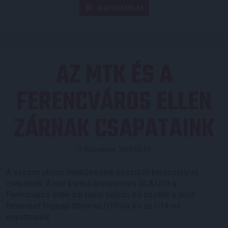
JEGYVÁSÁRLÁS
AZ MTK ÉS A
FERENCVÁROS ELLEN
ZÁRNAK CSAPATAINK
Közzétéve: 2019.05.29.
A szezon utolsó mérkőzésére készül öt korosztályos
csapatunk. A már biztos bronzérmes DLA U19 a
Ferencváros ellen zár hazai pályán, és szintén a zöld-
fehéreket fogadja itthon az U15-ös és az U14-es
együttesünk.