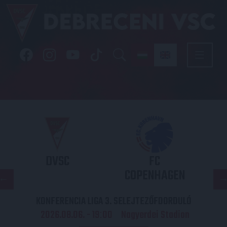
DVSC
FC
COPENHAGEN
KONFERENCIA LIGA 3. SELEJTEZŐFDORDULÓ
2026.08.06. - 19
00
Nagyerdei Stadion
: