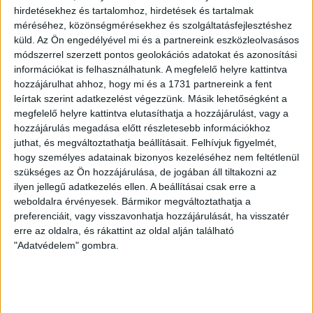
hirdetésekhez és tartalomhoz, hirdetések és tartalmak
U14
méréséhez, közönségmérésekhez és szolgáltatásfejlesztéshez
küld.
Az Ön engedélyével mi és a partnereink eszközleolvasásos
DVSC-DLA – Ferencváros
módszerrel szerzett pontos geolokációs adatokat és azonosítási
szombat 12.00, Debrecen-Pallag
információkat is felhasználhatunk. A megfelelő helyre kattintva
hozzájárulhat ahhoz, hogy mi és a 1731 partnereink a fent
leírtak szerint adatkezelést végezzünk. Másik lehetőségként a
LEGUTÓBBI HÍREK
megfelelő helyre kattintva elutasíthatja a hozzájárulást, vagy a
hozzájárulás megadása előtt részletesebb információkhoz
juthat, és megváltoztathatja beállításait.
Felhívjuk figyelmét,
RENDKÍVÜLI HŐSÉG
TÖBB MÓDON IS
:
hogy személyes adatainak bizonyos kezeléséhez nem feltétlenül
szükséges az Ön hozzájárulása, de jogában áll tiltakozni az
IGYEKSZIK SEGÍTENI A SZURKOLÓKAT A DVSC
ilyen jellegű adatkezelés ellen. A beállításai csak erre a
weboldalra érvényesek. Bármikor megváltoztathatja a
2026.08.06.
preferenciáit, vagy visszavonhatja hozzájárulását, ha visszatér
Nagy meccs vár csütörtökön 19 órától a Lokira és a
erre az oldalra, és rákattint az oldal alján található
szurkolóira, csapatunk a dán FC Copenhagent fogadja az
"Adatvédelem" gombra.
UEFA Konferencia Liga selejtezőjében. Klubunk a rendkívüli
időjárási körülmények miatt több intézkedésről is döntött a
mai mérkőzésre vonatkozóan. A stadion 6 pontján
vízosztással igyekszünk segíteni a szurkolók hidratációját,
ehhez kapcsolódóan az is fontos, hogy 0,5 liter űrtartalomig