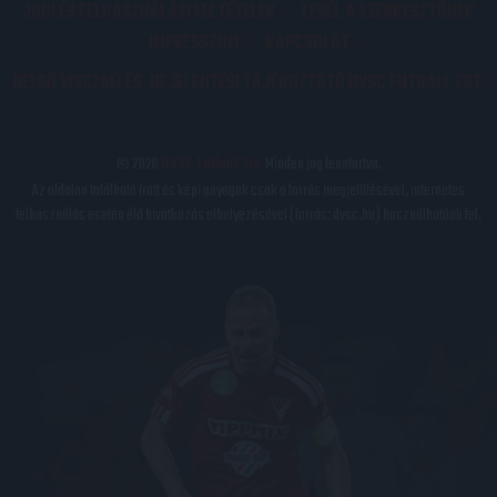
JOGI ÉS FELHASZNÁLÁSI FELTÉTELEK
LEVÉL A SZERKESZTŐNEK
IMPRESSZUM
KAPCSOLAT
BELSŐ VISSZAÉLÉS-BEJELENTÉSI TÁJÉKOZTATÓ DVSC FUTBALL ZRT.
© 2026
DVSC Futball Zrt.
Minden jog fenntartva.
Az oldalon található írott és képi anyagok csak a forrás megjelölésével, internetes
felhasználás esetén élő hivatkozás elhelyezésével (forrás: dvsc.hu) használhatóak fel.