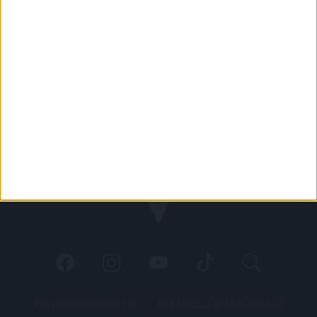
PÁLYARENDSZABÁLYOK
ADATKEZELÉSI TÁJÉKOZATÓ