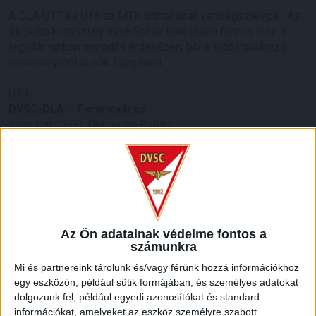
A DLA U17 és U16 az MTK otthonában vendégszerepel. Az
idősebb korosztály mérkőzése különösen fontos lesz a
legjobb hatban maradás érdekében, bár a többi találkozó
eredményétől is sok függ majd.
U19
DVSC-DLA – Ferencváros
szombat 12.00, Debrecen-Pallag
U17
MTK – DVSC-DLA
szombat 13.00, Agárd
U16
MTK – DVSC-DLA
Az Ön adatainak védelme fontos a
számunkra
szombat 15.00, Agárd
Mi és partnereink tárolunk és/vagy férünk hozzá információkhoz
U15
egy eszközön, például sütik formájában, és személyes adatokat
DVSC-DLA – Ferencváros
dolgozunk fel, például egyedi azonosítókat és standard
szombat 14.00, Debrecen-Pallag
információkat, amelyeket az eszköz személyre szabott