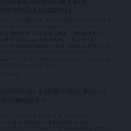
SZURKOLÓI INFORMÁCIÓK A DVSC-
NYÍREGYHÁZA RANGADÓRA
A DVSC az OTP Bank Liga 3. fordulójában az ősi rivális
Nyíregyházát fogadja augusztus 9-én, vasárnap 17.30-
kor a Nagyerdei Stadionban. Nagy az érdeklődés, a
találkozóra megvásárolhatók a jegyek online, a
www.nagyerdeistadion.hu oldalon, illetve személyesen
a stadion pénztáraiban (nyitva hétköznap 10 és 18,
szombaton 10 és 15 óra között, vasárnap 10 órától). A
DVSC Store vasárnap 12 […]
Bővebben →
ÉRVÉNYESÜLT A PAPÍRFORMA
DVSC-FC
:
COPENHAGEN 0-3
2026.08.06.
Az örmény Pjunyik Jereván búcsúztatása után a
bombaerős, válogatottakkal teletűzdelt, dán
rekordbajnok FC Copenhagen (Köbenhavn) együttesét