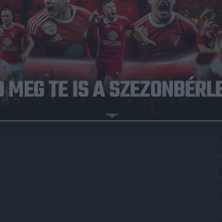
s a győzelem ahhoz, hogy az első hatban maradjon
 küzdő MTK ellen nem lesz könnyű. Az elmúlt két bajnokiját
bb győzelemmel elérné a csapat a célját.