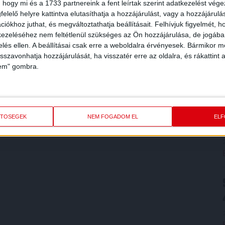
 hogy mi és a 1733 partnereink a fent leírtak szerint adatkezelést vég
elelő helyre kattintva elutasíthatja a hozzájárulást, vagy a hozzájárul
iókhoz juthat, és megváltoztathatja beállításait.
Felhívjuk figyelmét, 
ezeléséhez nem feltétlenül szükséges az Ön hozzájárulása, de jogában 
zelés ellen. A beállításai csak erre a weboldalra érvényesek. Bármikor m
isszavonhatja hozzájárulását, ha visszatér erre az oldalra, és rákattint a
lem" gombra.
ETŐSÉGEK
NEM FOGADOM EL
EL