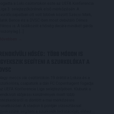
fogadta a Loki csütörtökön este az UEFA Konferencia
Liga 3. selejtezőkörének első mérkőzésén. A
kezdőcsapatban ott volt többek között Szécsi Márk,
Batik Bence és a DVSC-ben most debütáló Dénes
Vilmos is. A találkozót a hőség dacára mindkét gárda
viszonylag […]
Bővebben →
RENDKÍVÜLI HŐSÉG
TÖBB MÓDON IS
:
IGYEKSZIK SEGÍTENI A SZURKOLÓKAT A
DVSC
Nagy meccs vár csütörtökön 19 órától a Lokira és a
szurkolóira, csapatunk a dán FC Copenhagent fogadja
az UEFA Konferencia Liga selejtezőjében. Klubunk a
rendkívüli időjárási körülmények miatt több
intézkedésről is döntött a mai mérkőzésre
vonatkozóan. A stadion 6 pontján vízosztással
igyekszünk segíteni a szurkolók hidratációját, ehhez