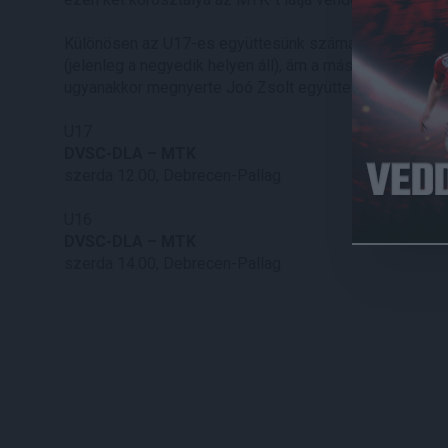
Különösen az U17-es együttesünk számára lenne fonto
(jelenleg a negyedik helyen áll), ám a második helyért
ugyanakkor megnyerte Joó Zsolt együttese, és egy úja
U17
DVSC-DLA – MTK
szerda 12.00, Debrecen-Pallag
U16
DVSC-DLA – MTK
szerda 14.00, Debrecen-Pallag