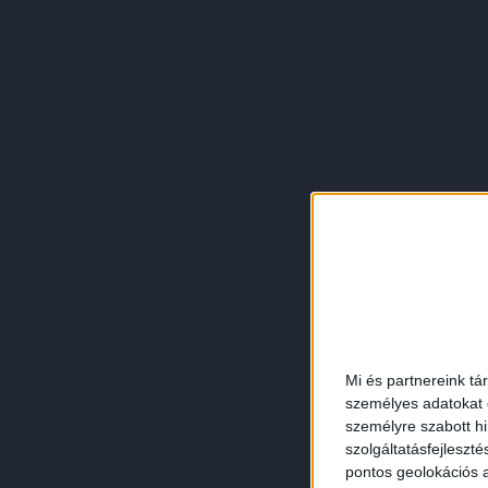
Mi és partnereink tá
személyes adatokat d
személyre szabott h
szolgáltatásfejleszté
pontos geolokációs a