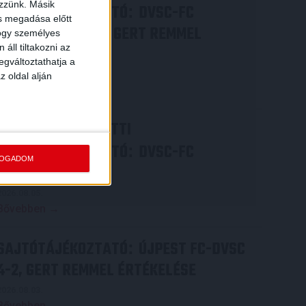
ezzünk. Másik
SAJTÓTÁJÉKOZTATÓ
DVSC-FC
:
ás megadása előtt
COPENHAGEN 0-3, GERT REMMEL
hogy személyes
áll tiltakozni az
ÉRTÉKELÉSE
egváltoztathatja a
2026.08.07.
z oldal alján
Bővebben →
VIDEÓ! MECCS ELŐTTI
SAJTÓTÁJÉKOZTATÓ
DVSC-FC
:
FOGADOM
COPENHAGEN
2026.08.05.
Bővebben →
SAJTÓTÁJÉKOZTATÓ
ÚJPEST FC-DVSC
:
4-2, GERT REMMEL ÉRTÉKELÉSE
2026.08.03.
Bővebben →