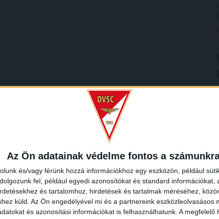
Az Ön adatainak védelme fontos a számunkr
rolunk és/vagy férünk hozzá információkhoz egy eszközön, például süti
olgozunk fel, például egyedi azonosítókat és standard információkat,
irdetésekhez és tartalomhoz, hirdetések és tartalmak méréséhez, kö
shez küld.
Az Ön engedélyével mi és a partnereink eszközleolvasásos m
datokat és azonosítási információkat is felhasználhatunk. A megfelelő h