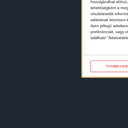
hozzájárulhat ahhoz,
lehetőségként a megf
részletesebb informác
adatainak bizonyos k
ilyen jellegű adatke
preferenciáit, vagy v
található "Adatvéde
TOVÁBBI LEH