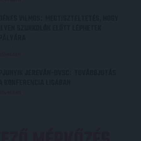
DÉNES VILMOS
MEGTISZTELTETÉS, HOGY
:
ILYEN SZURKOLÓK ELŐTT LÉPHETEK
PÁLYÁRA
2026.07.31.
Bővebben →
PJUNYIK JEREVÁN-DVSC
TOVÁBBJUTÁS
:
A KONFERENCIA LIGÁBAN
Bővebben →
EZŐ MÉRKŐZÉS