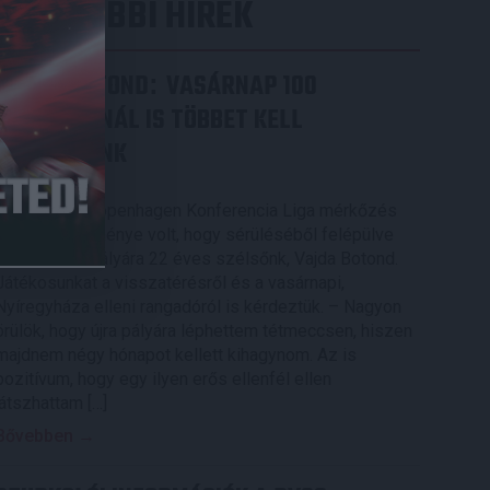
LEGUTÓBBI HÍREK
VAJDA BOTOND
VASÁRNAP 100
:
SZÁZALÉKNÁL IS TÖBBET KELL
BELEADNUNK
2026.08.07.
A DVSC-FC Copenhagen Konferencia Liga mérkőzés
örömteli eseménye volt, hogy sérüléséből felépülve
visszatért a pályára 22 éves szélsőnk, Vajda Botond.
Játékosunkat a visszatérésről és a vasárnapi,
Nyíregyháza elleni rangadóról is kérdeztük. – Nagyon
örülök, hogy újra pályára léphettem tétmeccsen, hiszen
majdnem négy hónapot kellett kihagynom. Az is
pozitívum, hogy egy ilyen erős ellenfél ellen
játszhattam […]
Bővebben →