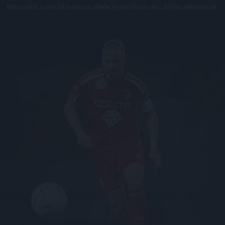
felhasználás esetén élő hivatkozás elhelyezésével (forrás: dvsc.hu) használhatóak fel.