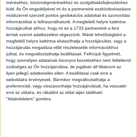
méréséhez, közönségmérésekhez és szolgáltatásfejlesztéshez
Az örmény Pjunyik Jereván búcsúztatása után a bombaerős,
küld.
Az Ön engedélyével mi és a partnereink eszközleolvasásos
válogatottakkal teletűzdelt, dán rekordbajnok FC
módszerrel szerzett pontos geolokációs adatokat és azonosítási
Copenhagen (Köbenhavn) együttesét fogadta a Loki
információkat is felhasználhatunk. A megfelelő helyre kattintva
csütörtökön este az UEFA Konferencia Liga 3.
hozzájárulhat ahhoz, hogy mi és a 1733 partnereink a fent
selejtezőkörének első mérkőzésén. A kezdőcsapatban ott
leírtak szerint adatkezelést végezzünk. Másik lehetőségként a
volt többek között Szécsi Márk, Batik Bence és a DVSC-ben
megfelelő helyre kattintva elutasíthatja a hozzájárulást, vagy a
most debütáló Dénes Vilmos is. A találkozót a hőség dacára
hozzájárulás megadása előtt részletesebb információkhoz
mindkét gárda viszonylag […]
juthat, és megváltoztathatja beállításait.
Felhívjuk figyelmét,
Bővebben →
hogy személyes adatainak bizonyos kezeléséhez nem feltétlenül
szükséges az Ön hozzájárulása, de jogában áll tiltakozni az
ilyen jellegű adatkezelés ellen. A beállításai csak erre a
RENDKÍVÜLI HŐSÉG
TÖBB MÓDON IS
:
weboldalra érvényesek. Bármikor megváltoztathatja a
IGYEKSZIK SEGÍTENI A SZURKOLÓKAT A DVSC
preferenciáit, vagy visszavonhatja hozzájárulását, ha visszatér
erre az oldalra, és rákattint az oldal alján található
Nagy meccs vár csütörtökön 19 órától a Lokira és a
"Adatvédelem" gombra.
szurkolóira, csapatunk a dán FC Copenhagent fogadja az
UEFA Konferencia Liga selejtezőjében. Klubunk a rendkívüli
időjárási körülmények miatt több intézkedésről is döntött a
mai mérkőzésre vonatkozóan. A stadion 6 pontján
vízosztással igyekszünk segíteni a szurkolók hidratációját,