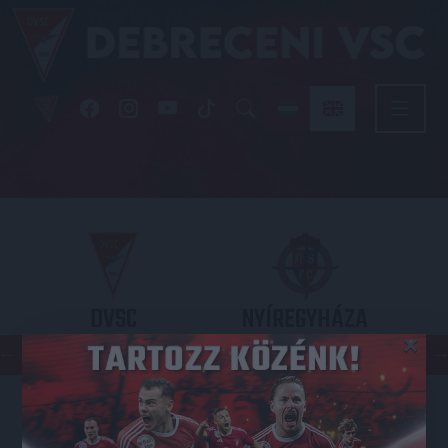
DVSC
NYÍREGYHÁZA
×
SPARTACUS
OTP BANK LIGA 3. FORDULÓ
2026.08.09. - 17
30
Nagyerdei Stadion
: