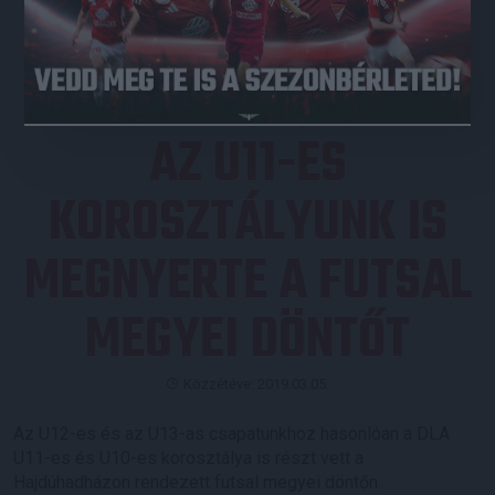
JEGYVÁSÁRLÁS
AZ U11-ES
KOROSZTÁLYUNK IS
MEGNYERTE A FUTSAL
MEGYEI DÖNTŐT
Közzétéve: 2019.03.05.
Az U12-es és az U13-as csapatunkhoz hasonlóan a DLA
U11-es és U10-es korosztálya is részt vett a
Hajdúhadházon rendezett futsal megyei döntőn.