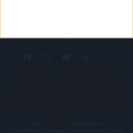
PÁLYARENDSZABÁLYOK
ADATKEZELÉSI TÁJÉKOZATÓ
JOGI ÉS FELHASZNÁLÁSI FELTÉTELEK
LEVÉL A SZERKESZTŐNEK
IMPRESSZUM
KAPCSOLAT
BELSŐ VISSZAÉLÉS-BEJELENTÉSI TÁJÉKOZTATÓ DVSC FUTBALL ZRT.
© 2026
DVSC Futball Zrt.
Minden jog fenntartva.
Az oldalon található írott és képi anyagok csak a forrás megjelölésével, internetes