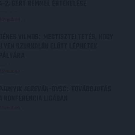
4-2, GERT REMMEL ÉRTÉKELÉSE
2026.08.03.
Bővebben →
DÉNES VILMOS
MEGTISZTELTETÉS, HOGY
:
ILYEN SZURKOLÓK ELŐTT LÉPHETEK
PÁLYÁRA
2026.07.31.
Bővebben →
PJUNYIK JEREVÁN-DVSC
TOVÁBBJUTÁS
:
A KONFERENCIA LIGÁBAN
Bővebben →