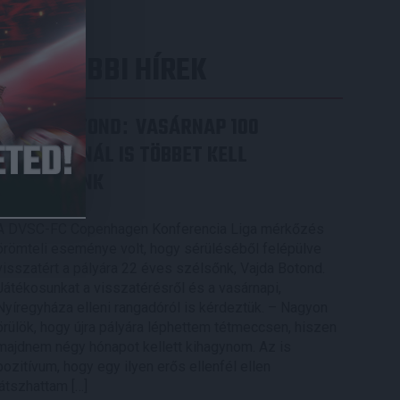
LEGUTÓBBI HÍREK
VAJDA BOTOND
VASÁRNAP 100
:
SZÁZALÉKNÁL IS TÖBBET KELL
BELEADNUNK
2026.08.07.
A DVSC-FC Copenhagen Konferencia Liga mérkőzés
örömteli eseménye volt, hogy sérüléséből felépülve
visszatért a pályára 22 éves szélsőnk, Vajda Botond.
Játékosunkat a visszatérésről és a vasárnapi,
Nyíregyháza elleni rangadóról is kérdeztük. – Nagyon
örülök, hogy újra pályára léphettem tétmeccsen, hiszen
majdnem négy hónapot kellett kihagynom. Az is
pozitívum, hogy egy ilyen erős ellenfél ellen
játszhattam […]