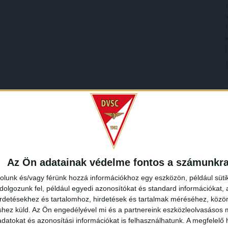
Az Ön adatainak védelme fontos a számunkr
rolunk és/vagy férünk hozzá információkhoz egy eszközön, például süti
olgozunk fel, például egyedi azonosítókat és standard információkat,
irdetésekhez és tartalomhoz, hirdetések és tartalmak méréséhez, kö
shez küld.
Az Ön engedélyével mi és a partnereink eszközleolvasásos m
datokat és azonosítási információkat is felhasználhatunk. A megfelelő h