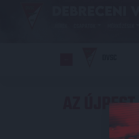
HÍREK
CSAPATOK
MÉRKŐZÉSEK
DVSC
AZ ÚJPEST