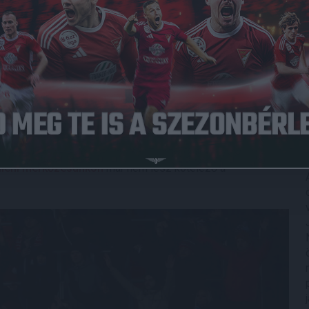
si kötelezettség, emellett a védettségi igazolvány
rmány, így meccseink járványügyi korlátozás nélkül
ökséget vezető miniszter jelentette be, hogy mivel a
 ezért kivezetik a járványügyi korlátozásokat, hétfőtől
vezetik a védettségi igazolvány használatára vonatkozó
elleni mérkőzésünkön
már nem lesz kötelező a