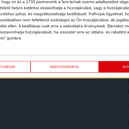
 hogy mi és a 1733 partnereink a fent leírtak szerint adatkezelést vég
elelő helyre kattintva elutasíthatja a hozzájárulást, vagy a hozzájárul
iókhoz juthat, és megváltoztathatja beállításait.
Felhívjuk figyelmét, 
ezeléséhez nem feltétlenül szükséges az Ön hozzájárulása, de jogában 
zelés ellen. A beállításai csak erre a weboldalra érvényesek. Bármikor m
isszavonhatja hozzájárulását, ha visszatér erre az oldalra, és rákattint a
lem" gombra.
ETŐSÉGEK
NEM FOGADOM EL
EL