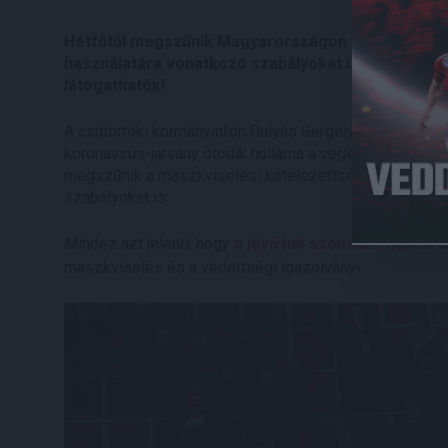
Hétfőtől megszűnik Magyarországon a maszkviselé
használatára vonatkozó szabályokat is eltörli a ko
látogathatók!
A csütörtöki kormányinfón Gulyás Gergely minisztereln
koronavírus-járvány ötödik hulláma a végéhez közeledik,
megszűnik a maszkviselési kötelezettség. Emellett ki
szabályokat is.
Mindez azt jelenti, hogy
a jövő hét szombati, Újpest 
maszkviselés és a védettségi igazolvány!