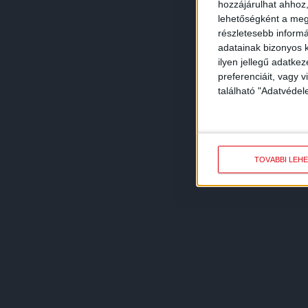
hozzájárulhat ahhoz,
lehetőségként a megf
részletesebb informác
adatainak bizonyos k
ilyen jellegű adatke
preferenciáit, vagy v
található "Adatvéde
TOVÁBBI LEH