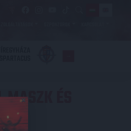
SZOLGÁLTATÁSOK
SZPONZOROK
KAPCSOLAT
YÍREGYHÁZA
FC
SPARTACUS
COPENHAGE
L MASZK ÉS
×