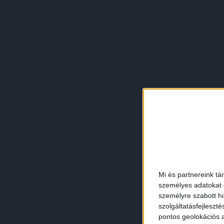
Mi és partnereink tá
személyes adatokat d
személyre szabott h
szolgáltatásfejleszté
pontos geolokációs a