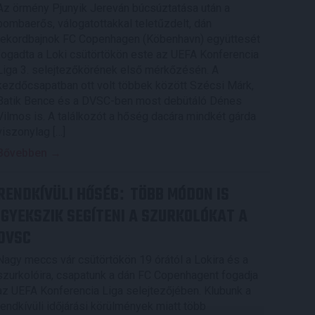
Az örmény Pjunyik Jereván búcsúztatása után a
bombaerős, válogatottakkal teletűzdelt, dán
rekordbajnok FC Copenhagen (Köbenhavn) együttesét
fogadta a Loki csütörtökön este az UEFA Konferencia
Liga 3. selejtezőkörének első mérkőzésén. A
kezdőcsapatban ott volt többek között Szécsi Márk,
Batik Bence és a DVSC-ben most debütáló Dénes
Vilmos is. A találkozót a hőség dacára mindkét gárda
viszonylag […]
Bővebben →
RENDKÍVÜLI HŐSÉG
TÖBB MÓDON IS
:
IGYEKSZIK SEGÍTENI A SZURKOLÓKAT A
DVSC
Nagy meccs vár csütörtökön 19 órától a Lokira és a
szurkolóira, csapatunk a dán FC Copenhagent fogadja
az UEFA Konferencia Liga selejtezőjében. Klubunk a
rendkívüli időjárási körülmények miatt több