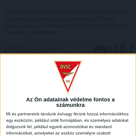
Szurkolóinknak ezúton is köszönjük a nagylelkű segítséget,
és felhívjuk a figyelmet, hogy a vasárnapi, MTK elleni
bajnokiig még van lehetőség adományozni a DVSC Shopban
elhelyezett gyűjtőládában!
Az Ön adatainak védelme fontos a
számunkra
Mi és partnereink tárolunk és/vagy férünk hozzá információkhoz
egy eszközön, például sütik formájában, és személyes adatokat
dolgozunk fel, például egyedi azonosítókat és standard
információkat, amelyeket az eszköz személyre szabott