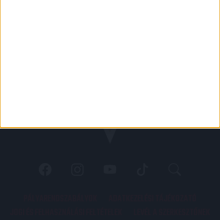
PÁLYARENDSZABÁLYOK
ADATKEZELÉSI TÁJÉKOZATÓ
JOGI ÉS FELHASZNÁLÁSI FELTÉTELEK
LEVÉL A SZERKESZTŐNEK