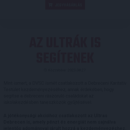
JEGYVÁSÁRLÁS
AZ ULTRÁK IS
SEGÍTENEK
Közzétéve: 2023.08.27.
Mint ismert, a DVSC ismét csatlakozott a Debreceni Karitatív
Testület kezdeményezéséhez, annak érdekében, hogy
segítse a debreceni rászoruló családokat az
iskolakezdésben taneszközök gyűjtésével.
A jótékonysági akcióhoz csatlakozott az Ultras
Debrecen is, amely pénzt és energiát nem sajnálva
jelentős adománnyal járult hozzá a kezdeményezéshez.