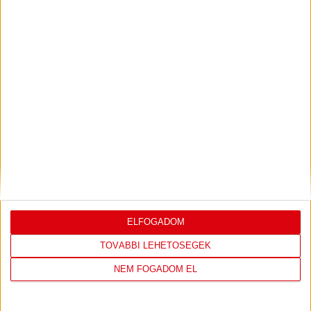
ÉRTÉKELÉSE
Bővebben →
LEGUTÓBBI EREDMÉNY
ELFOGADOM
DVSC
FC
TOVÁBBI LEHETŐSÉGEK
COPENHAGEN
NEM FOGADOM EL