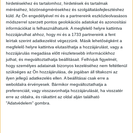
LEGUTÓBBI HÍREK
hirdetésekhez és tartalomhoz, hirdetések és tartalmak
méréséhez, közönségmérésekhez és szolgáltatásfejlesztéshez
küld.
Az Ön engedélyével mi és a partnereink eszközleolvasásos
ÉRVÉNYESÜLT A PAPÍRFORMA
DVSC-FC
:
módszerrel szerzett pontos geolokációs adatokat és azonosítási
információkat is felhasználhatunk. A megfelelő helyre kattintva
COPENHAGEN 0-3
hozzájárulhat ahhoz, hogy mi és a 1733 partnereink a fent
2026.08.06.
leírtak szerint adatkezelést végezzünk. Másik lehetőségként a
Az örmény Pjunyik Jereván búcsúztatása után a bombaerős,
megfelelő helyre kattintva elutasíthatja a hozzájárulást, vagy a
válogatottakkal teletűzdelt, dán rekordbajnok FC
hozzájárulás megadása előtt részletesebb információkhoz
juthat, és megváltoztathatja beállításait.
Felhívjuk figyelmét,
Copenhagen (Köbenhavn) együttesét fogadta a Loki
hogy személyes adatainak bizonyos kezeléséhez nem feltétlenül
csütörtökön este az UEFA Konferencia Liga 3.
szükséges az Ön hozzájárulása, de jogában áll tiltakozni az
selejtezőkörének első mérkőzésén. A kezdőcsapatban ott
ilyen jellegű adatkezelés ellen. A beállításai csak erre a
volt többek között Szécsi Márk, Batik Bence és a DVSC-ben
weboldalra érvényesek. Bármikor megváltoztathatja a
most debütáló Dénes Vilmos is. A találkozót a hőség dacára
preferenciáit, vagy visszavonhatja hozzájárulását, ha visszatér
mindkét gárda viszonylag […]
erre az oldalra, és rákattint az oldal alján található
Bővebben →
"Adatvédelem" gombra.
RENDKÍVÜLI HŐSÉG
TÖBB MÓDON IS
:
IGYEKSZIK SEGÍTENI A SZURKOLÓKAT A DVSC