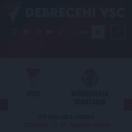
DVSC
NYÍREGYHÁZA
SPARTACUS
OTP BANK LIGA 3. FORDULÓ
2026.08.09. - 17
30
Nagyerdei Stadion
: