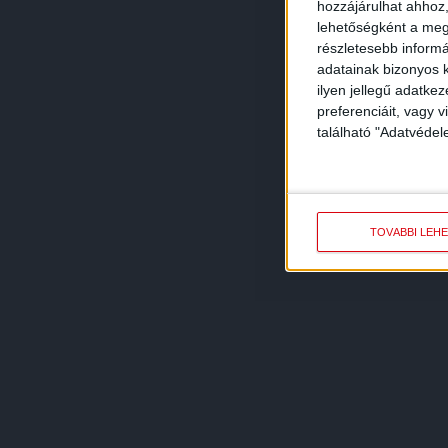
hozzájárulhat ahhoz,
lehetőségként a megf
részletesebb informác
adatainak bizonyos k
ilyen jellegű adatke
preferenciáit, vagy v
található "Adatvéde
TOVÁBBI LEH