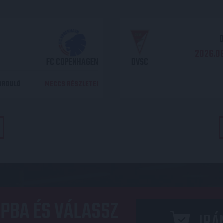
O
2026.08
FC COPENHAGEN
DVSC
DORDULÓ
MECCS RÉSZLETEI
PBA ÉS VÁLASSZ
IRÁ