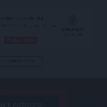
TP BANK LIGA 3. FORDULÓ
.09. - 17
30
Nagyerdei Stadion
:
NYÍREGYHÁZA
SPARTACUS
JEGYVÁSÁRLÁS
TOVÁBBI MÉRKŐZÉSEK
NY A WEBSHOP