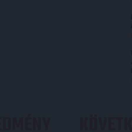
REDMÉNY
KÖVETK