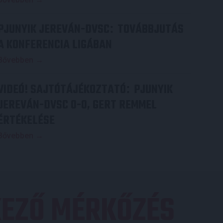
PJUNYIK JEREVÁN-DVSC
TOVÁBBJUTÁS
:
A KONFERENCIA LIGÁBAN
Bővebben →
VIDEÓ! SAJTÓTÁJÉKOZTATÓ
PJUNYIK
:
JEREVÁN-DVSC 0-0, GERT REMMEL
ÉRTÉKELÉSE
Bővebben →
EZŐ MÉRKŐZÉS