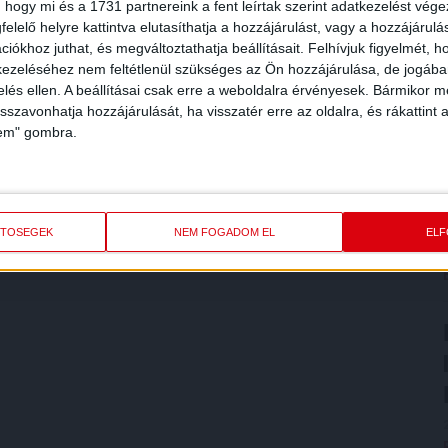
 hogy mi és a 1731 partnereink a fent leírtak szerint adatkezelést vég
elelő helyre kattintva elutasíthatja a hozzájárulást, vagy a hozzájárul
iókhoz juthat, és megváltoztathatja beállításait.
Felhívjuk figyelmét, 
ezeléséhez nem feltétlenül szükséges az Ön hozzájárulása, de jogában 
zelés ellen. A beállításai csak erre a weboldalra érvényesek. Bármikor m
isszavonhatja hozzájárulását, ha visszatér erre az oldalra, és rákattint a
lem" gombra.
ETŐSÉGEK
NEM FOGADOM EL
EL