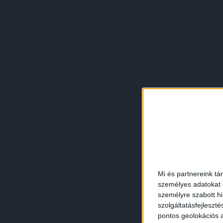
Mi és partnereink tá
személyes adatokat d
személyre szabott h
szolgáltatásfejleszté
pontos geolokációs a