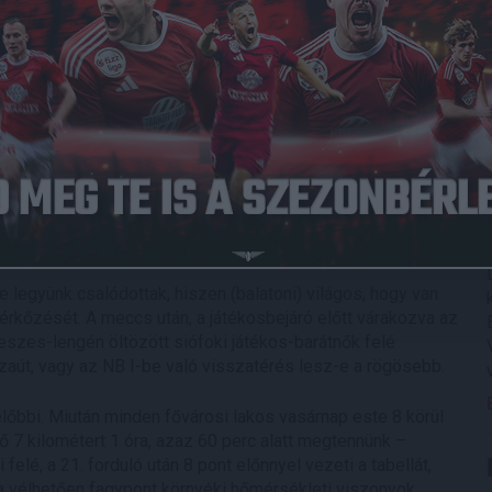
i a távnak, ennek megfelelően már órákkal a meccs előtt a
, még be lehetett ülni egy étterembe…) volt idő azon
 a visszaút a legmagasabb osztályba. Bizakodók voltunk,
is igazolta. Hiába verte be a léc alá Tischler az első
laton partjára (régi szép idők, még lehettek szurkolók a
döntetlen megfelelt a siófoki létesítmény maximálisan
en a prominenseket is szénné égeti a nap, megizzad ott
e legyünk csalódottak, hiszen (balatoni) világos, hogy van
rkőzését. A meccs után, a játékosbejáró előtt várakozva az
szes-lengén öltözött siófoki játékos-barátnők felé
azaút, vagy az NB I-be való visszatérés lesz-e a rögösebb.
előbbi. Miután minden fővárosi lakos vasárnap este 8 körül
ső 7 kilométert 1 óra, azaz 60 perc alatt megtennünk –
felé, a 21. forduló után 8 pont előnnyel vezeti a tabellát,
 a vélhetően fagypont környéki hőmérsékleti viszonyok