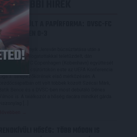
LEGUTÓBBI HÍREK
ÉRVÉNYESÜLT A PAPÍRFORMA
DVSC-FC
:
COPENHAGEN 0-3
2026.08.06.
Az örmény Pjunyik Jereván búcsúztatása után a
bombaerős, válogatottakkal teletűzdelt, dán
rekordbajnok FC Copenhagen (Köbenhavn) együttesét
fogadta a Loki csütörtökön este az UEFA Konferencia
Liga 3. selejtezőkörének első mérkőzésén. A
kezdőcsapatban ott volt többek között Szécsi Márk,
Batik Bence és a DVSC-ben most debütáló Dénes
Vilmos is. A találkozót a hőség dacára mindkét gárda
viszonylag […]
Bővebben →
RENDKÍVÜLI HŐSÉG
TÖBB MÓDON IS
: