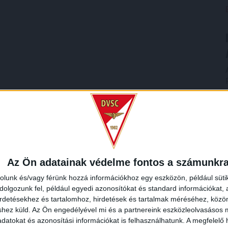
Az Ön adatainak védelme fontos a számunkr
rolunk és/vagy férünk hozzá információkhoz egy eszközön, például süti
olgozunk fel, például egyedi azonosítókat és standard információkat,
irdetésekhez és tartalomhoz, hirdetések és tartalmak méréséhez, kö
shez küld.
Az Ön engedélyével mi és a partnereink eszközleolvasásos m
datokat és azonosítási információkat is felhasználhatunk. A megfelelő h