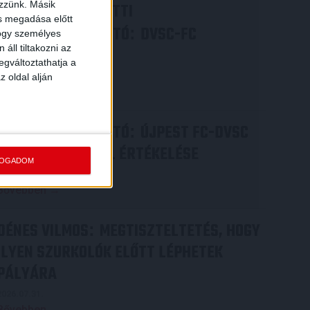
ezzünk. Másik
VIDEÓ! MECCS ELŐTTI
ás megadása előtt
SAJTÓTÁJÉKOZTATÓ
DVSC-FC
:
hogy személyes
áll tiltakozni az
COPENHAGEN
egváltoztathatja a
2026.08.05.
z oldal alján
Bővebben →
SAJTÓTÁJÉKOZTATÓ
ÚJPEST FC-DVSC
:
4-2, GERT REMMEL ÉRTÉKELÉSE
FOGADOM
2026.08.03.
Bővebben →
DÉNES VILMOS
MEGTISZTELTETÉS, HOGY
:
ILYEN SZURKOLÓK ELŐTT LÉPHETEK
PÁLYÁRA
2026.07.31.
Bővebben →