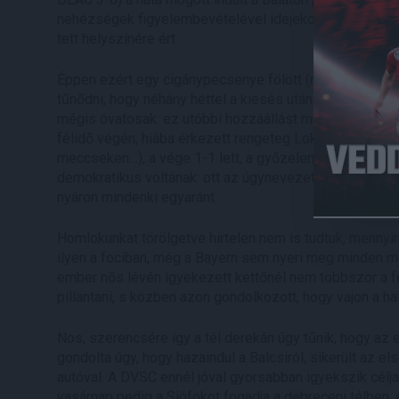
nehézségek figyelembevételével idejekorán vágott nek
tett helyszínére ért.
Éppen ezért egy cigánypecsenye fölött (régi szép idők
tűnődni, hogy néhány héttel a kiesés után milyen lesz
mégis óvatosak: ez utóbbi hozzáállást maga a mérkőzés 
félidő végén, hiába érkezett rengeteg Loki-drukker a Ba
meccseken…), a vége 1-1 lett, a győzelem elmaradt. A 
demokratikus voltának: ott az úgynevezett VIP-helyek
nyáron mindenki egyaránt.
Homlokunkat törölgetve hirtelen nem is tudtuk, mennyir
ilyen a fociban, még a Bayern sem nyeri meg minden mé
ember nős lévén igyekezett kettőnél nem többször a fe
pillantani, s közben azon gondolkozott, hogy vajon a h
Nos, szerencsére így a tél derekán úgy tűnik, hogy az 
gondolta úgy, hogy hazaindul a Balcsiról, sikerült az el
autóval. A DVSC ennél jóval gyorsabban igyekszik céljai 
vasárnap pedig a Siófokot fogadja a debreceni télben,