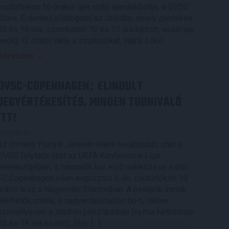
csütörtökön 16 órakor újra nyitó ajándékboltja, a DVSC
Store. Érdemes ellátogatni az üzletbe, amely pénteken
10 és 18 óra, szombaton 10 és 15 óra között, vasárnap
pedig 12 órától várja a szurkolókat. Hajrá, Loki!
Bővebben →
DVSC-COPENHAGEN
ELINDULT
:
JEGYÉRTÉKESÍTÉS, MINDEN TUDNIVALÓ
ITT!
2026.08.04.
Az örmény Pjunyik Jereván elleni továbbjutás után a
DVSC folytatja útját az UEFA Konferencia Liga
selejtezőjében, a harmadik kör első mérkőzése a dán
FC Copenhagen ellen augusztus 6-án, csütörtökön 19
órától lesz a Nagyerdei Stadionban. A belépők immár
elérhetők online, a nagyerdeistadion.hu-n, illetve
személyesen a stadion pénztáraiban (nyitva hétköznap
10 és 18 óra között). Íme, […]