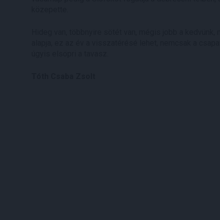
közepette.
Hideg van, többnyire sötét van, mégis jobb a kedvünk, 
alapja, ez az év a visszatérésé lehet, nemcsak a csap
úgyis elsöpri a tavasz.
Tóth Csaba Zsolt