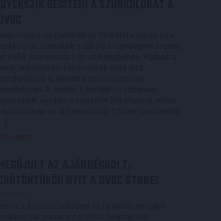
IGYEKSZIK SEGÍTENI A SZURKOLÓKAT A
DVSC
Nagy meccs vár csütörtökön 19 órától a Lokira és a
szurkolóira, csapatunk a dán FC Copenhagent fogadja
az UEFA Konferencia Liga selejtezőjében. Klubunk a
rendkívüli időjárási körülmények miatt több
intézkedésről is döntött a mai mérkőzésre
vonatkozóan. A stadion 6 pontján vízosztással
igyekszünk segíteni a szurkolók hidratációját, ehhez
kapcsolódóan az is fontos, hogy 0,5 liter űrtartalomig
[…]
Bővebben →
MEGÚJULT AZ AJÁNDÉKBOLT,
CSÜTÖRTÖKÖN NYIT A DVSC STORE!
2026.08.05.
Ízléses, korszerű külsővel és belsővel, megújult
kínálattal vár mindenkit a DVSC felújítás után