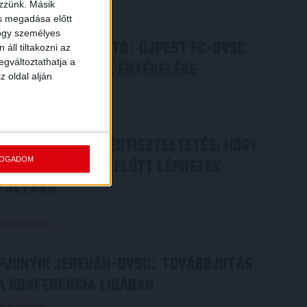
ezzünk. Másik
Bővebben →
ás megadása előtt
hogy személyes
SAJTÓTÁJÉKOZTATÓ
ÚJPEST FC-DVSC
:
áll tiltakozni az
egváltoztathatja a
4-2, GERT REMMEL ÉRTÉKELÉSE
z oldal alján
2026.08.03.
Bővebben →
DÉNES VILMOS
MEGTISZTELTETÉS, HOGY
:
FOGADOM
ILYEN SZURKOLÓK ELŐTT LÉPHETEK
PÁLYÁRA
2026.07.31.
Bővebben →
PJUNYIK JEREVÁN-DVSC
TOVÁBBJUTÁS
:
A KONFERENCIA LIGÁBAN
Bővebben →