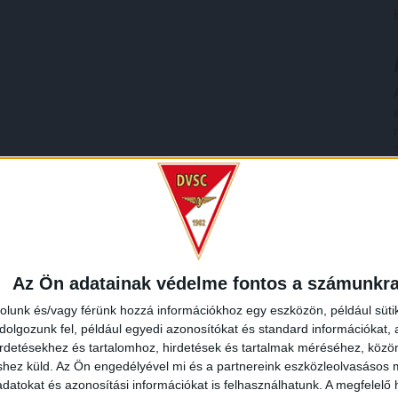
Az Ön adatainak védelme fontos a számunkr
rolunk és/vagy férünk hozzá információkhoz egy eszközön, például süti
olgozunk fel, például egyedi azonosítókat és standard információkat,
irdetésekhez és tartalomhoz, hirdetések és tartalmak méréséhez, kö
shez küld.
Az Ön engedélyével mi és a partnereink eszközleolvasásos m
datokat és azonosítási információkat is felhasználhatunk. A megfelelő h