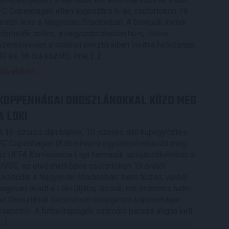
FC Copenhagen ellen augusztus 6-án, csütörtökön 19
órától lesz a Nagyerdei Stadionban. A belépők immár
elérhetők online, a nagyerdeistadion.hu-n, illetve
személyesen a stadion pénztáraiban (nyitva hétköznap
10 és 18 óra között). Íme, […]
Bővebben →
KOPPENHÁGAI OROSZLÁNOKKAL KÜZD MEG
A LOKI
A 16-szoros dán bajnok, 10-szeres dán kupagyőztes
FC Copenhagen (Köbenhavn) együttesével küzd meg
az UEFA Konferencia Liga harmadik selejtezőkörében a
DVSC, az első mérkőzés csütörtökön 19 órától
kezdődik a Nagyerdei Stadionban. Nem túlzás, valódi
nagyvad akadt a Loki útjába, lássuk, mit érdemes tudni
az Oroszlánok becenéven emlegetett koppenhágai
csapatról. A futballrajongók számára persze aligha kell
[…]