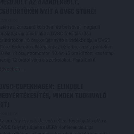
MEGÚJULT AZ AJÁNDÉKBOLT,
CSÜTÖRTÖKÖN NYIT A DVSC STORE!
2026.08.05.
Ízléses, korszerű külsővel és belsővel, megújult
kínálattal vár mindenkit a DVSC felújítás után
csütörtökön 16 órakor újra nyitó ajándékboltja, a DVSC
Store. Érdemes ellátogatni az üzletbe, amely pénteken
10 és 18 óra, szombaton 10 és 15 óra között, vasárnap
pedig 12 órától várja a szurkolókat. Hajrá, Loki!
Bővebben →
DVSC-COPENHAGEN
ELINDULT
:
JEGYÉRTÉKESÍTÉS, MINDEN TUDNIVALÓ
ITT!
2026.08.04.
Az örmény Pjunyik Jereván elleni továbbjutás után a
DVSC folytatja útját az UEFA Konferencia Liga
selejtezőjében, a harmadik kör első mérkőzése a dán