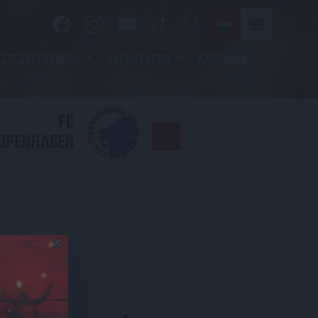
SZOLGÁLTATÁSOK
SZPONZOROK
KAPCSOLAT
FC
DVSC
OPENHAGEN
×