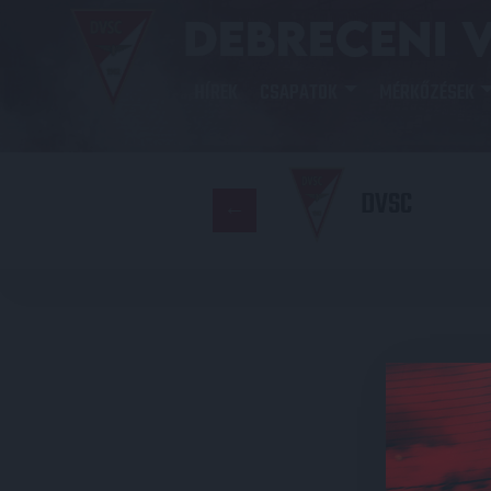
HÍREK
CSAPATOK
MÉRKŐZÉSEK
DVSC