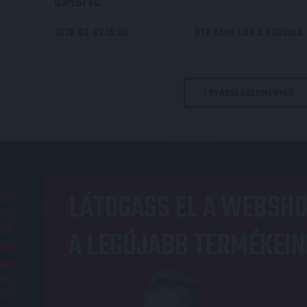
ÚJPEST FC
2026-08-02 15:30
OTP BANK LIGA 2. FORDULÓ
TOVÁBBI EREDMÉNYEK
OP
LÁTOGASS EL A WEBSHO
A LEGÚJABB TERMÉKEIN