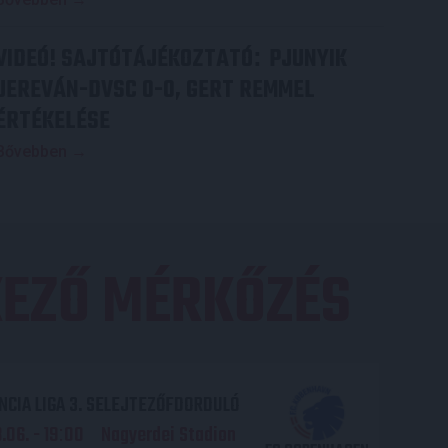
VIDEÓ! SAJTÓTÁJÉKOZTATÓ
PJUNYIK
:
JEREVÁN-DVSC 0-0, GERT REMMEL
ÉRTÉKELÉSE
Bővebben →
EZŐ MÉRKŐZÉS
CIA LIGA 3. SELEJTEZŐFDORDULÓ
06. - 19
00
Nagyerdei Stadion
: