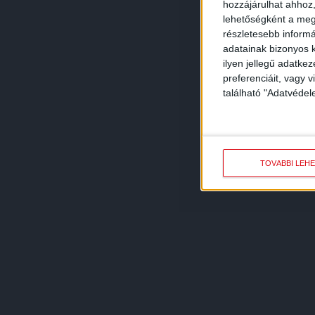
hozzájárulhat ahhoz,
lehetőségként a megf
részletesebb informác
adatainak bizonyos k
ilyen jellegű adatke
preferenciáit, vagy v
található "Adatvéde
TOVÁBBI LEH