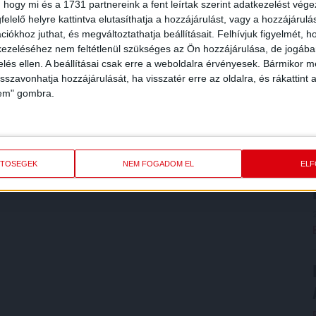
 hogy mi és a 1731 partnereink a fent leírtak szerint adatkezelést vég
elelő helyre kattintva elutasíthatja a hozzájárulást, vagy a hozzájárul
iókhoz juthat, és megváltoztathatja beállításait.
Felhívjuk figyelmét, 
ezeléséhez nem feltétlenül szükséges az Ön hozzájárulása, de jogában 
zelés ellen. A beállításai csak erre a weboldalra érvényesek. Bármikor m
isszavonhatja hozzájárulását, ha visszatér erre az oldalra, és rákattint a
lem" gombra.
ETŐSÉGEK
NEM FOGADOM EL
EL