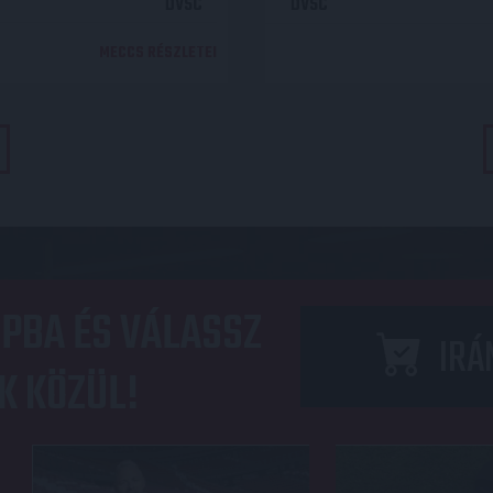
DVSC
DVSC
MECCS RÉSZLETEI
PBA ÉS VÁLASSZ
IRÁ
K KÖZÜL!