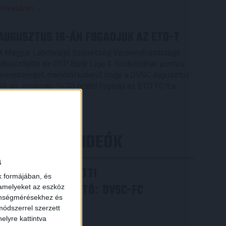
Bővebben →
AUGUSZTUS 16-ÁN FOGADJUK AZ ETO-T
A Magyar Labdarúgó Szövetség Versenybizottsága
elkészítette az OTP Bank Liga 4. fordulójának pontos
menetrendjét, melyből kiderül, hogy a DVSC augusztus
16-án, vasárnap 16.30 órától fogadja az ETO FC-t a
Nagyerdei Stadionban.
Bővebben →
LEGÚJABB VIDEÓK
a
VIDEÓ! MECCS ELŐTTI
k formájában, és
SAJTÓTÁJÉKOZTATÓ
DVSC-FC
:
 amelyeket az eszköz
zönségmérésekhez és
COPENHAGEN
ódszerrel szerzett
elyre kattintva
2026.08.05.