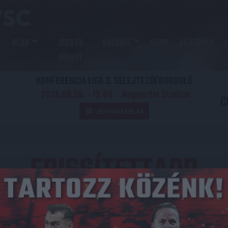
KLUB
JEGY ÉS
GALÉRIA
SHOP
AKADÉMIA
BÉRLET
KONFERENCIA LIGA 3. SELEJTEZŐFDORDULÓ
2026.08.06. - 19
00
Nagyerdei Stadion
:
C
JEGYVÁSÁRLÁS
FRISSÍTETTAPP
Közzétéve: 2024.07.01.