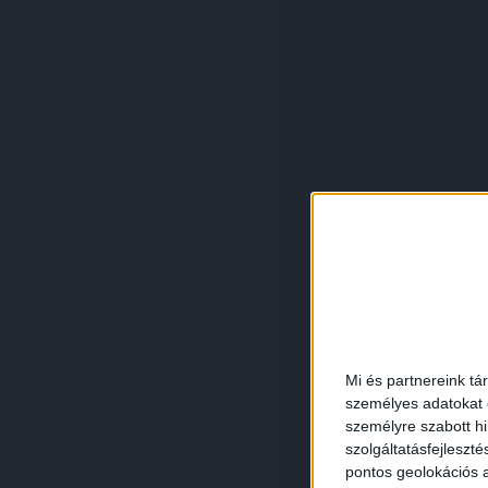
Mi és partnereink tá
személyes adatokat d
személyre szabott h
szolgáltatásfejleszté
pontos geolokációs a