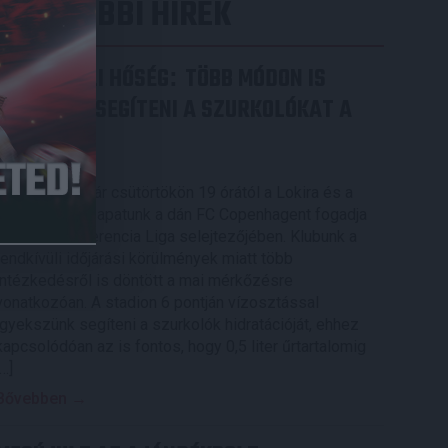
LEGUTÓBBI HÍREK
RENDKÍVÜLI HŐSÉG
TÖBB MÓDON IS
:
IGYEKSZIK SEGÍTENI A SZURKOLÓKAT A
DVSC
2026.08.06.
Nagy meccs vár csütörtökön 19 órától a Lokira és a
szurkolóira, csapatunk a dán FC Copenhagent fogadja
az UEFA Konferencia Liga selejtezőjében. Klubunk a
rendkívüli időjárási körülmények miatt több
intézkedésről is döntött a mai mérkőzésre
vonatkozóan. A stadion 6 pontján vízosztással
igyekszünk segíteni a szurkolók hidratációját, ehhez
kapcsolódóan az is fontos, hogy 0,5 liter űrtartalomig
[…]
Bővebben →