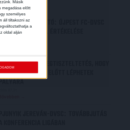
ezzünk. Másik
Bővebben →
ás megadása előtt
hogy személyes
SAJTÓTÁJÉKOZTATÓ
ÚJPEST FC-DVSC
áll tiltakozni az
:
egváltoztathatja a
4-2, GERT REMMEL ÉRTÉKELÉSE
z oldal alján
2026.08.03.
Bővebben →
DÉNES VILMOS
MEGTISZTELTETÉS, HOGY
:
FOGADOM
ILYEN SZURKOLÓK ELŐTT LÉPHETEK
PÁLYÁRA
2026.07.31.
Bővebben →
PJUNYIK JEREVÁN-DVSC
TOVÁBBJUTÁS
:
A KONFERENCIA LIGÁBAN