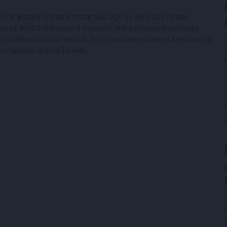
iót, Bárány Donát kontraktusa egy évvel, 2027 nyárig
ára az előző idényben a második lett a magyar bajnokság
. – Továbbra is azon leszek, hogy minden erőmmel segítsem a
es támadó a dvsc.hu-nak.