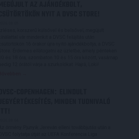
MEGÚJULT AZ AJÁNDÉKBOLT,
CSÜTÖRTÖKÖN NYIT A DVSC STORE!
2026.08.05.
Ízléses, korszerű külsővel és belsővel, megújult
kínálattal vár mindenkit a DVSC felújítás után
csütörtökön 16 órakor újra nyitó ajándékboltja, a DVSC
Store. Érdemes ellátogatni az üzletbe, amely pénteken
10 és 18 óra, szombaton 10 és 15 óra között, vasárnap
pedig 12 órától várja a szurkolókat. Hajrá, Loki!
Bővebben →
DVSC-COPENHAGEN
ELINDULT
:
JEGYÉRTÉKESÍTÉS, MINDEN TUDNIVALÓ
ITT!
2026.08.04.
Az örmény Pjunyik Jereván elleni továbbjutás után a
DVSC folytatja útját az UEFA Konferencia Liga