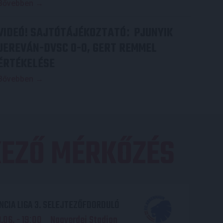
Bővebben →
VIDEÓ! SAJTÓTÁJÉKOZTATÓ
PJUNYIK
:
JEREVÁN-DVSC 0-0, GERT REMMEL
ÉRTÉKELÉSE
Bővebben →
EZŐ MÉRKŐZÉS
CIA LIGA 3. SELEJTEZŐFDORDULÓ
06. - 19
00
Nagyerdei Stadion
: