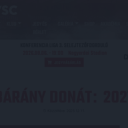
KLUB
JEGY ÉS
GALÉRIA
SHOP
AKADÉMIA
BÉRLET
KONFERENCIA LIGA 3. SELEJTEZŐFDORDULÓ
2026.08.06. - 19
00
Nagyerdei Stadion
:
C
JEGYVÁSÁRLÁS
BÁRÁNY DONÁT
202
:
Közzétéve: 2025.12.11.