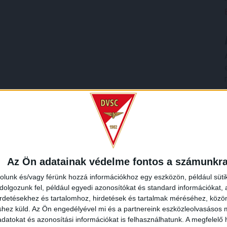
Az Ön adatainak védelme fontos a számunkr
rolunk és/vagy férünk hozzá információkhoz egy eszközön, például süti
olgozunk fel, például egyedi azonosítókat és standard információkat,
irdetésekhez és tartalomhoz, hirdetések és tartalmak méréséhez, kö
shez küld.
Az Ön engedélyével mi és a partnereink eszközleolvasásos m
datokat és azonosítási információkat is felhasználhatunk. A megfelelő h