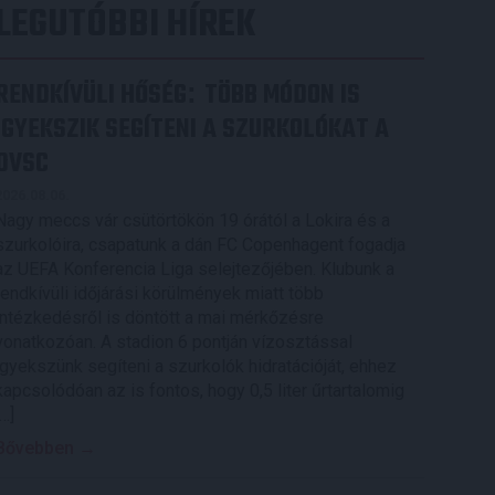
LEGUTÓBBI HÍREK
RENDKÍVÜLI HŐSÉG
TÖBB MÓDON IS
:
IGYEKSZIK SEGÍTENI A SZURKOLÓKAT A
DVSC
2026.08.06.
Nagy meccs vár csütörtökön 19 órától a Lokira és a
szurkolóira, csapatunk a dán FC Copenhagent fogadja
az UEFA Konferencia Liga selejtezőjében. Klubunk a
rendkívüli időjárási körülmények miatt több
intézkedésről is döntött a mai mérkőzésre
vonatkozóan. A stadion 6 pontján vízosztással
igyekszünk segíteni a szurkolók hidratációját, ehhez
kapcsolódóan az is fontos, hogy 0,5 liter űrtartalomig
[…]
Bővebben →