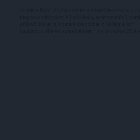
Miután a DVSC érvényesítette a szerződésben lévő opc
meghosszabbodott. A Loki kiváló, saját nevelésű csat
góllövőlistáján, a mostani szezonban 6 találatnál tart
csapatot a sikeres szereplésben – nyilatkozta a 25 év