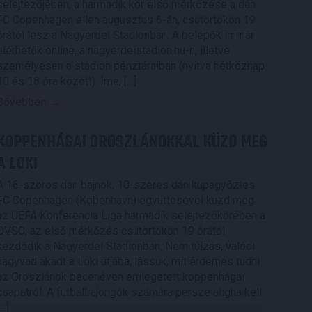
selejtezőjében, a harmadik kör első mérkőzése a dán
FC Copenhagen ellen augusztus 6-án, csütörtökön 19
órától lesz a Nagyerdei Stadionban. A belépők immár
elérhetők online, a nagyerdeistadion.hu-n, illetve
személyesen a stadion pénztáraiban (nyitva hétköznap
10 és 18 óra között). Íme, […]
Bővebben →
KOPPENHÁGAI OROSZLÁNOKKAL KÜZD MEG
A LOKI
A 16-szoros dán bajnok, 10-szeres dán kupagyőztes
FC Copenhagen (Köbenhavn) együttesével küzd meg
az UEFA Konferencia Liga harmadik selejtezőkörében a
DVSC, az első mérkőzés csütörtökön 19 órától
kezdődik a Nagyerdei Stadionban. Nem túlzás, valódi
nagyvad akadt a Loki útjába, lássuk, mit érdemes tudni
az Oroszlánok becenéven emlegetett koppenhágai
csapatról. A futballrajongók számára persze aligha kell
[…]