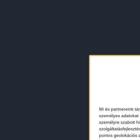
Mi és partnereink tá
személyes adatokat d
személyre szabott h
szolgáltatásfejleszté
pontos geolokációs a