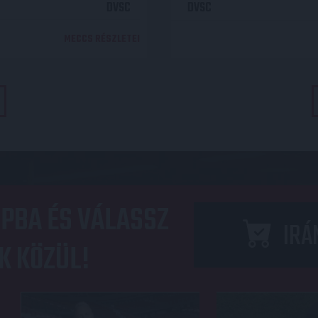
DVSC
DVSC
MECCS RÉSZLETEI
PBA ÉS VÁLASSZ
IRÁ
K KÖZÜL!