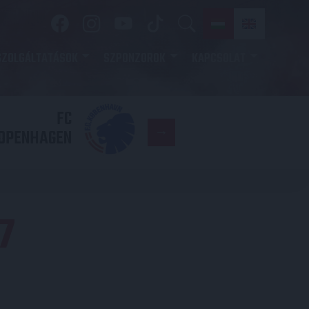
SZOLGÁLTATÁSOK
SZPONZOROK
KAPCSOLAT
FC
DVSC
OPENHAGEN
7