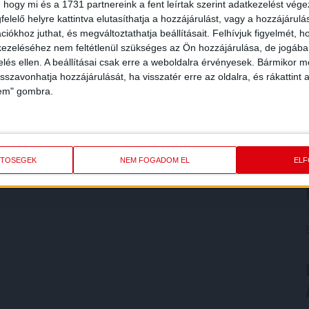
 hogy mi és a 1731 partnereink a fent leírtak szerint adatkezelést vég
elelő helyre kattintva elutasíthatja a hozzájárulást, vagy a hozzájárul
iókhoz juthat, és megváltoztathatja beállításait.
Felhívjuk figyelmét, 
ezeléséhez nem feltétlenül szükséges az Ön hozzájárulása, de jogában 
zelés ellen. A beállításai csak erre a weboldalra érvényesek. Bármikor m
isszavonhatja hozzájárulását, ha visszatér erre az oldalra, és rákattint a
lem" gombra.
ETŐSÉGEK
NEM FOGADOM EL
EL