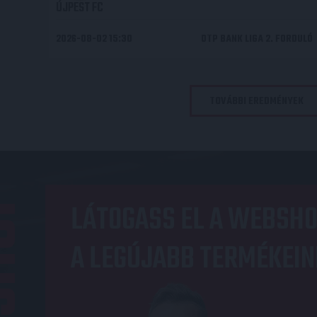
ÚJPEST FC
2026-08-02 15:30
OTP BANK LIGA 2. FORDULÓ
TOVÁBBI EREDMÉNYEK
OP
LÁTOGASS EL A WEBSHO
A LEGÚJABB TERMÉKEIN