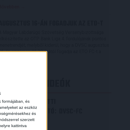
Bővebben →
AUGUSZTUS 16-ÁN FOGADJUK AZ ETO-T
A Magyar Labdarúgó Szövetség Versenybizottsága
elkészítette az OTP Bank Liga 4. fordulójának pontos
menetrendjét, melyből kiderül, hogy a DVSC augusztus
16-án, vasárnap 16.30 órától fogadja az ETO FC-t a
Nagyerdei Stadionban.
Bővebben →
×
LEGÚJABB VIDEÓK
a
VIDEÓ! MECCS ELŐTTI
k formájában, és
 amelyeket az eszköz
SAJTÓTÁJÉKOZTATÓ
DVSC-FC
:
zönségmérésekhez és
COPENHAGEN
ódszerrel szerzett
elyre kattintva
2026.08.05.