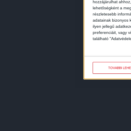
hozzájárulhat ahhoz,
lehetőségként a megf
részletesebb informác
adatainak bizonyos k
ilyen jellegű adatke
preferenciáit, vagy v
található "Adatvéde
TOVÁBBI LEH