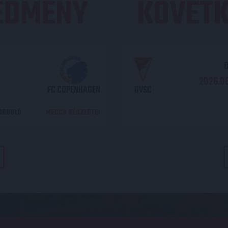
REDMÉNY
KÖVETK
O
2026.08
FC COPENHAGEN
DVSC
DORDULÓ
MECCS RÉSZLETEI