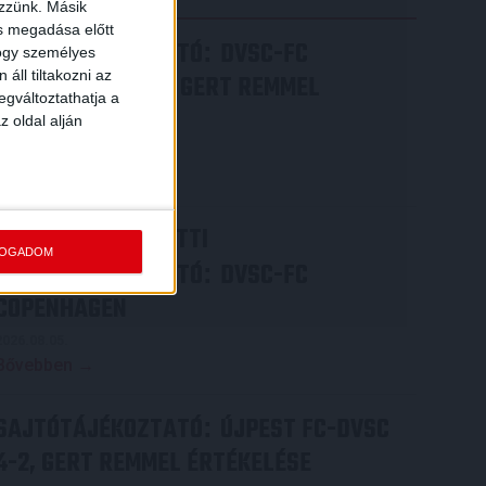
ezzünk. Másik
ás megadása előtt
SAJTÓTÁJÉKOZTATÓ
DVSC-FC
:
hogy személyes
áll tiltakozni az
COPENHAGEN 0-3, GERT REMMEL
egváltoztathatja a
ÉRTÉKELÉSE
z oldal alján
2026.08.07.
Bővebben →
VIDEÓ! MECCS ELŐTTI
FOGADOM
SAJTÓTÁJÉKOZTATÓ
DVSC-FC
:
COPENHAGEN
2026.08.05.
Bővebben →
SAJTÓTÁJÉKOZTATÓ
ÚJPEST FC-DVSC
:
4-2, GERT REMMEL ÉRTÉKELÉSE