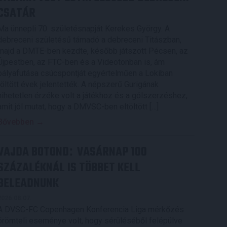
CSATÁR
Ma ünnepli 70. születésnapját Kerekes György. A
debreceni születésű támadó a debreceni Titászban,
majd a DMTE-ben kezdte, később játszott Pécsen, az
Újpestben, az FTC-ben és a Videotonban is, ám
pályafutása csúcspontját egyértelműen a Lokiban
töltött évek jelentették. A népszerű Gurigának
hihetetlen érzéke volt a játékhoz és a gólszerzéshez,
amit jól mutat, hogy a DMVSC-ben eltöltött […]
Bővebben →
VAJDA BOTOND
VASÁRNAP 100
:
SZÁZALÉKNÁL IS TÖBBET KELL
BELEADNUNK
2026.08.07.
A DVSC-FC Copenhagen Konferencia Liga mérkőzés
örömteli eseménye volt, hogy sérüléséből felépülve