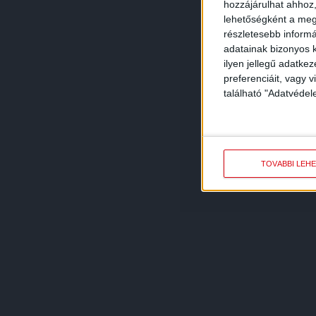
hozzájárulhat ahhoz,
lehetőségként a megf
részletesebb informác
adatainak bizonyos k
ilyen jellegű adatke
preferenciáit, vagy v
található "Adatvéde
TOVÁBBI LEH