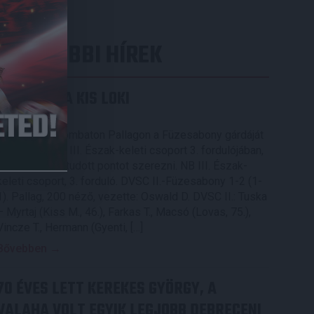
LEGUTÓBBI HÍREK
KIKAPOTT A KIS LOKI
2026.08.08.
A DVSC II. szombaton Pallagon a Füzesabony gárdáját
fogadta az NB III. Észak-keleti csoport 3. fordulójában,
s ezúttal nem tudott pontot szerezni. NB III. Észak-
keleti csoport, 3. forduló. DVSC II.-Füzesabony 1-2 (1-
1). Pallag, 200 néző, vezette: Oswald D. DVSC II.: Tuska
– Myrtaj (Kiss M., 46.), Farkas T., Macsó (Lovas, 75.),
Vincze T., Hermann (Gyenti, […]
Bővebben →
70 ÉVES LETT KEREKES GYÖRGY, A
VALAHA VOLT EGYIK LEGJOBB DEBRECENI