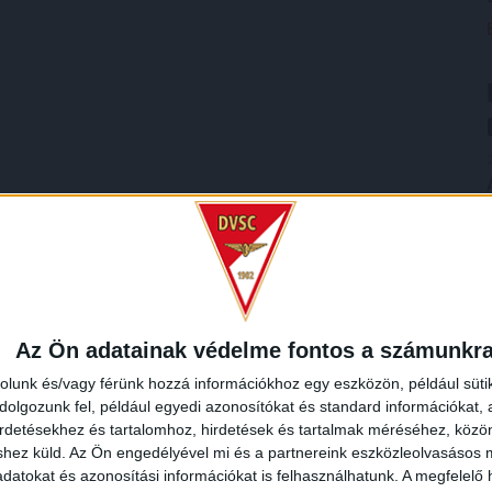
Az Ön adatainak védelme fontos a számunkr
rolunk és/vagy férünk hozzá információkhoz egy eszközön, például süti
olgozunk fel, például egyedi azonosítókat és standard információkat,
irdetésekhez és tartalomhoz, hirdetések és tartalmak méréséhez, kö
shez küld.
Az Ön engedélyével mi és a partnereink eszközleolvasásos m
datokat és azonosítási információkat is felhasználhatunk. A megfelelő h