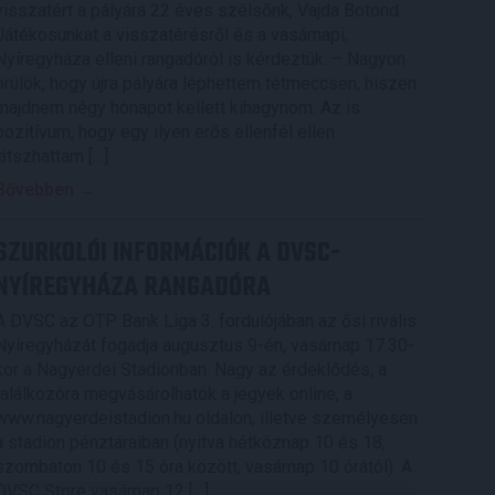
visszatért a pályára 22 éves szélsőnk, Vajda Botond.
Játékosunkat a visszatérésről és a vasárnapi,
Nyíregyháza elleni rangadóról is kérdeztük. – Nagyon
örülök, hogy újra pályára léphettem tétmeccsen, hiszen
majdnem négy hónapot kellett kihagynom. Az is
pozitívum, hogy egy ilyen erős ellenfél ellen
játszhattam […]
Bővebben →
SZURKOLÓI INFORMÁCIÓK A DVSC-
NYÍREGYHÁZA RANGADÓRA
A DVSC az OTP Bank Liga 3. fordulójában az ősi rivális
Nyíregyházát fogadja augusztus 9-én, vasárnap 17.30-
kor a Nagyerdei Stadionban. Nagy az érdeklődés, a
találkozóra megvásárolhatók a jegyek online, a
www.nagyerdeistadion.hu oldalon, illetve személyesen
a stadion pénztáraiban (nyitva hétköznap 10 és 18,
szombaton 10 és 15 óra között, vasárnap 10 órától). A
DVSC Store vasárnap 12 […]