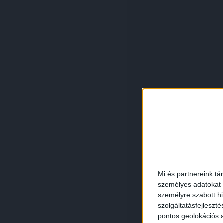
Mi és partnereink tá
személyes adatokat d
személyre szabott h
szolgáltatásfejleszté
pontos geolokációs a