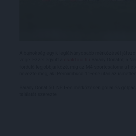
A bajnokság egyik leglátványosabb mérkőzését játszott
vége. Ezzel együtt a
csakfoci.hu
Bárány Donátot, a Ne
forduló legjobbjai közé, míg az M4 sportcsatorna a 
nevezte meg, aki Pernambuco 11-ese után az ismétlést i
Bárány Donát 50. NB I-es mérkőzésén góllal és gólpass
találatát szerezte.