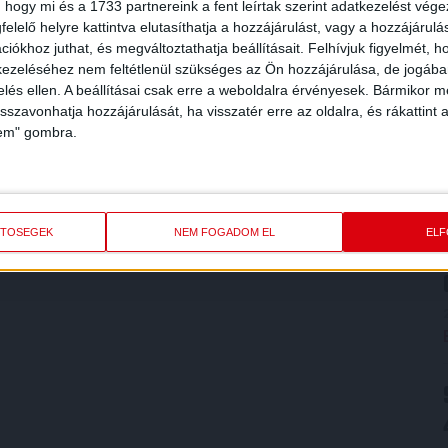
 hogy mi és a 1733 partnereink a fent leírtak szerint adatkezelést vég
elelő helyre kattintva elutasíthatja a hozzájárulást, vagy a hozzájárul
iókhoz juthat, és megváltoztathatja beállításait.
Felhívjuk figyelmét, 
ezeléséhez nem feltétlenül szükséges az Ön hozzájárulása, de jogában 
zelés ellen. A beállításai csak erre a weboldalra érvényesek. Bármikor m
isszavonhatja hozzájárulását, ha visszatér erre az oldalra, és rákattint a
lem" gombra.
ETŐSÉGEK
NEM FOGADOM EL
EL