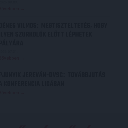
2026.08.03.
Bővebben →
DÉNES VILMOS
MEGTISZTELTETÉS, HOGY
:
ILYEN SZURKOLÓK ELŐTT LÉPHETEK
PÁLYÁRA
2026.07.31.
Bővebben →
PJUNYIK JEREVÁN-DVSC
TOVÁBBJUTÁS
:
A KONFERENCIA LIGÁBAN
Bővebben →