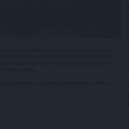
a a Loki Diósgyőrben, sajnos 5-3 arányú vereség lett a
mzeti Sport pedig Dzsudzsák Balázst beválasztotta a 29.
hétvége második legszebb védésének Megyeri Balázsét
s hárítani tudta.
zal jelentkezett, míg Baranyai Nimród élete első NB I-es