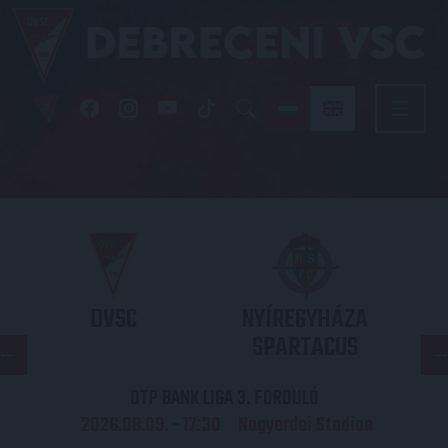
DVSC
NYÍREGYHÁZA
SPARTACUS
OTP BANK LIGA 3. FORDULÓ
2026.08.09. - 17
30
Nagyerdei Stadion
: