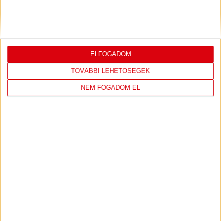
JEREVÁN-DVSC 0-0, GERT REMMEL
ÉRTÉKELÉSE
Bővebben →
ELFOGADOM
TOVÁBBI LEHETŐSÉGEK
NEM FOGADOM EL
LEGUTÓBBI EREDMÉNY
DVSC
FC
COPENHAGEN