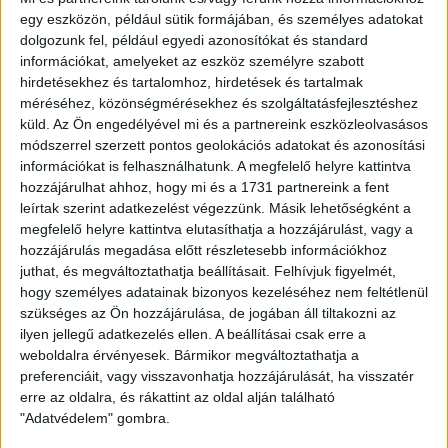
egy eszközön, például sütik formájában, és személyes adatokat
Bárány Donátot nevezte a hét csapatába, míg
dolgozunk fel, például egyedi azonosítókat és standard
a Nemzeti Sportnál
saját nevelésű támadónk és Szűcs
információkat, amelyeket az eszköz személyre szabott
Tamás került be a legjobbak közé. A sportnapilapnál a 24.
hirdetésekhez és tartalomhoz, hirdetések és tartalmak
forduló legjobb játékosa a legszebb gól szerzője, a 8-as
méréséhez, közönségmérésekhez és szolgáltatásfejlesztéshez
osztályzatot kapott Bárány Donát lett. Játékosainknak
küld.
Az Ön engedélyével mi és a partnereink eszközleolvasásos
szívből gratulálunk!
módszerrel szerzett pontos geolokációs adatokat és azonosítási
információkat is felhasználhatunk. A megfelelő helyre kattintva
hozzájárulhat ahhoz, hogy mi és a 1731 partnereink a fent
leírtak szerint adatkezelést végezzünk. Másik lehetőségként a
megfelelő helyre kattintva elutasíthatja a hozzájárulást, vagy a
hozzájárulás megadása előtt részletesebb információkhoz
juthat, és megváltoztathatja beállításait.
Felhívjuk figyelmét,
hogy személyes adatainak bizonyos kezeléséhez nem feltétlenül
szükséges az Ön hozzájárulása, de jogában áll tiltakozni az
ilyen jellegű adatkezelés ellen. A beállításai csak erre a
weboldalra érvényesek. Bármikor megváltoztathatja a
preferenciáit, vagy visszavonhatja hozzájárulását, ha visszatér
erre az oldalra, és rákattint az oldal alján található
"Adatvédelem" gombra.