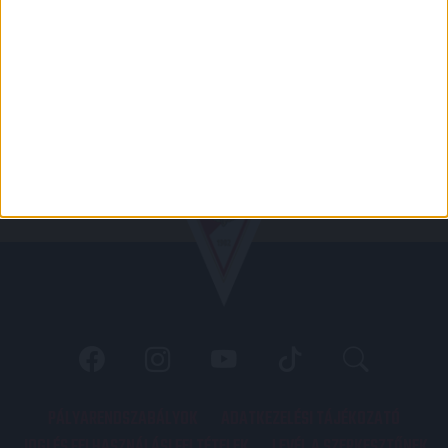
PÁLYARENDSZABÁLYOK
ADATKEZELÉSI TÁJÉKOZATÓ
JOGI ÉS FELHASZNÁLÁSI FELTÉTELEK
LEVÉL A SZERKESZTŐNEK