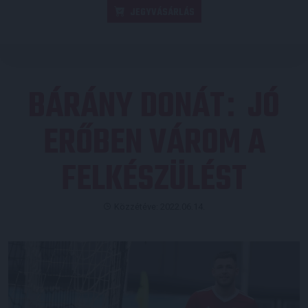
JEGYVÁSÁRLÁS
BÁRÁNY DONÁT
JÓ
:
ERŐBEN VÁROM A
FELKÉSZÜLÉST
Közzétéve: 2022.06.14.