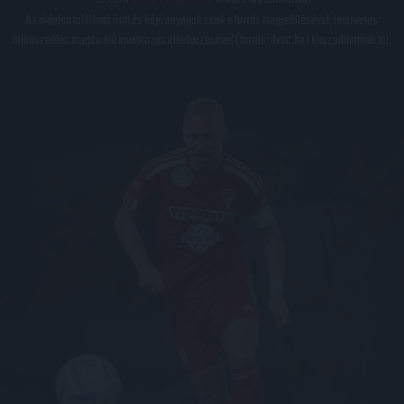
Az oldalon található írott és képi anyagok csak a forrás megjelölésével, internetes
felhasználás esetén élő hivatkozás elhelyezésével (forrás: dvsc.hu) használhatóak fel.