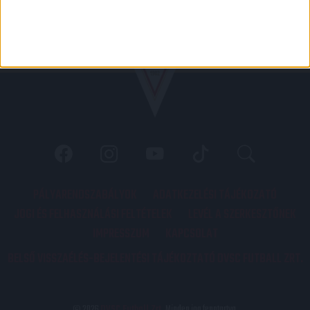
PÁLYARENDSZABÁLYOK
ADATKEZELÉSI TÁJÉKOZATÓ
JOGI ÉS FELHASZNÁLÁSI FELTÉTELEK
LEVÉL A SZERKESZTŐNEK
IMPRESSZUM
KAPCSOLAT
BELSŐ VISSZAÉLÉS-BEJELENTÉSI TÁJÉKOZTATÓ DVSC FUTBALL ZRT.
© 2026
DVSC Futball Zrt.
Minden jog fenntartva.