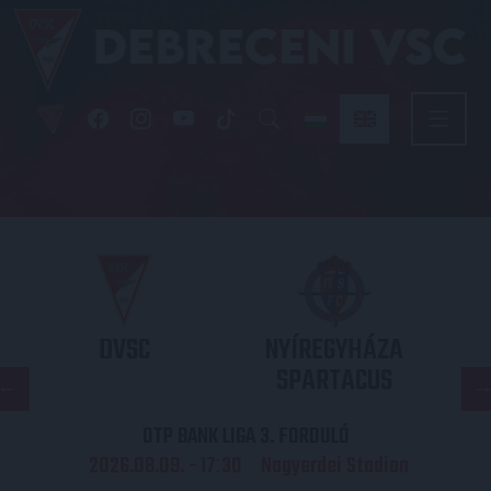
DVSC
NYÍREGYHÁZA
SPARTACUS
OTP BANK LIGA 3. FORDULÓ
2026.08.09. - 17
30
Nagyerdei Stadion
: