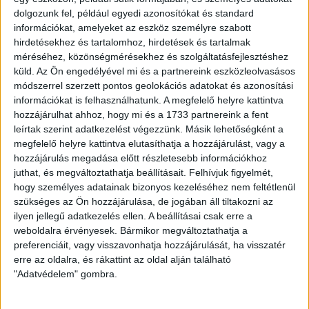
fociba, talán ennek is köszönhető, hogy elkaptam a fonalat
dolgozunk fel, például egyedi azonosítókat és standard
és két gólt is szereztem a három találkozó során –
információkat, amelyeket az eszköz személyre szabott
fogalmazott Bárány Donát, aki először a barátnőjével nyaralt,
hirdetésekhez és tartalomhoz, hirdetések és tartalmak
most pedig már a barátoké a főszerep. –
Nyilván jutott idő a
méréséhez, közönségmérésekhez és szolgáltatásfejlesztéshez
pihenésre, de közben maximális erőbedobással végeztem a
küld.
Az Ön engedélyével mi és a partnereink eszközleolvasásos
csapat számára kiadott futó és erősítő edzéseket. Ami az
módszerrel szerzett pontos geolokációs adatokat és azonosítási
előttünk álló szezont illeti, nagyjából ugyanaz a tervem, mint
információkat is felhasználhatunk. A megfelelő helyre kattintva
egy éve. Szeretnék minél többet játszani az első osztályban,
hozzájárulhat ahhoz, hogy mi és a 1733 partnereink a fent
és jó teljesítménnyel hozzájárulni a csapat sikeréhez. Ez
leírtak szerint adatkezelést végezzünk. Másik lehetőségként a
tavaly a sérülésem miatt nem jött össze, bízom benne, idén
megfelelő helyre kattintva elutasíthatja a hozzájárulást, vagy a
másként lesz.
hozzájárulás megadása előtt részletesebb információkhoz
juthat, és megváltoztathatja beállításait.
Felhívjuk figyelmét,
LEGUTÓBBI HÍREK
hogy személyes adatainak bizonyos kezeléséhez nem feltétlenül
szükséges az Ön hozzájárulása, de jogában áll tiltakozni az
ilyen jellegű adatkezelés ellen. A beállításai csak erre a
70 ÉVES LETT KEREKES GYÖRGY, A VALAHA
weboldalra érvényesek. Bármikor megváltoztathatja a
preferenciáit, vagy visszavonhatja hozzájárulását, ha visszatér
VOLT EGYIK LEGJOBB DEBRECENI CSATÁR
erre az oldalra, és rákattint az oldal alján található
"Adatvédelem" gombra.
2026.08.08.
Ma ünnepli 70. születésnapját Kerekes György. A debreceni
születésű támadó a debreceni Titászban, majd a DMTE-ben