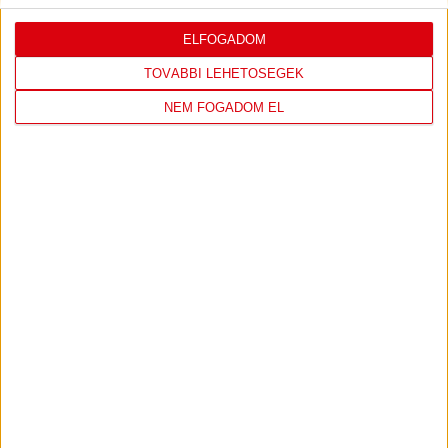
ELFOGADOM
LEGUTÓBBI EREDMÉNY
TOVÁBBI LEHETŐSÉGEK
NEM FOGADOM EL
DVSC
FC
COPENHAGEN
0
-
3
2026-08-
KONFERENCIA LIGA 3.
MECCS
06 19:00
SELEJTEZŐFDORDULÓ
RÉSZLETEI