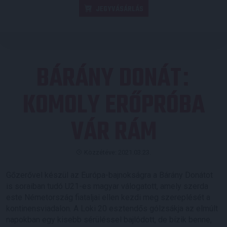
JEGYVÁSÁRLÁS
BÁRÁNY DONÁT
:
KOMOLY ERŐPRÓBA
VÁR RÁM
Közzétéve: 2021.03.23.
Gőzerővel készül az Európa-bajnokságra a Bárány Donátot
is soraiban tudó U21-es magyar válogatott, amely szerda
este Németország fiataljai ellen kezdi meg szereplését a
kontinensviadalon. A Loki 20 esztendős gólzsákja az elmúlt
napokban egy kisebb sérüléssel bajlódott, de bízik benne,