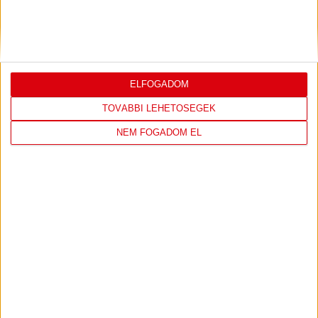
PJUNYIK JEREVÁN-DVSC
TOVÁBBJUTÁS A
:
KONFERENCIA LIGÁBAN
Bővebben →
ELFOGADOM
TOVÁBBI LEHETŐSÉGEK
NEM FOGADOM EL
LEGUTÓBBI EREDMÉNY
DVSC
FC
COPENHAGEN