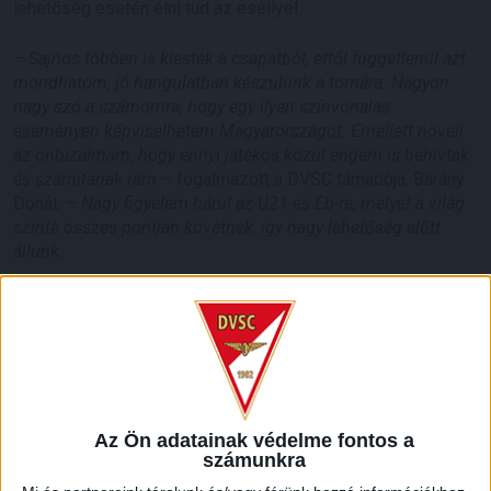
lehetőség esetén élni tud az eséllyel.
–
Sajnos többen is kiestek a csapatból, ettől függetlenül azt
mondhatom, jó hangulatban készülünk a tornára. Nagyon
nagy szó a számomra, hogy egy ilyen színvonalas
eseményen képviselhetem Magyarországot. Emellett növeli
az önbizalmam, hogy ennyi játékos közül engem is behívtak
és számítanak rám –
fogalmazott a DVSC támadója, Bárány
Donát. –
Nagy figyelem hárul az U21-es Eb-re, melyet a világ
szinte összes pontján követnek, így nagy lehetőség előtt
állunk.
Nem akármilyen csapatokkal találkozik a Gera Zoltán
vezette nemzeti együttes, amely Németország mellett
Románia és Hollandia U21-es gárdájával csap össze a
csoportban.
Az Ön adatainak védelme fontos a
számunkra
–
Komoly megpróbáltatás előtt állok. Volt már egy ilyen a