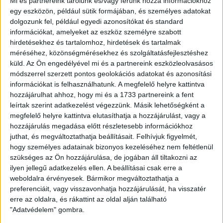
Mi és partnereink tárolunk és/vagy férünk hozzá információkhoz
pályafutásom során, igaz kisebb szinten, amikor az NB II-ben
egy eszközön, például sütik formájában, és személyes adatokat
tudtam játszani, de akkor is ez vár majd rám, ha feljutunk az
dolgozunk fel, például egyedi azonosítókat és standard
NB I-be. Az Eb is egy erőpróba lesz a számomra, hisz
információkat, amelyeket az eszköz személyre szabott
lehetőség esetén komoly nemzetközi rutinnal rendelkező
hirdetésekhez és tartalomhoz, hirdetések és tartalmak
labdarúgók ellen mutathatom meg magam, de
méréséhez, közönségmérésekhez és szolgáltatásfejlesztéshez
természetesen azon leszek, hogy maximálisan megálljam a
küld.
Az Ön engedélyével mi és a partnereink eszközleolvasásos
helyem.
módszerrel szerzett pontos geolokációs adatokat és azonosítási
információkat is felhasználhatunk. A megfelelő helyre kattintva
hozzájárulhat ahhoz, hogy mi és a 1733 partnereink a fent
Az U21-es magyar válogatott programja
leírtak szerint adatkezelést végezzünk. Másik lehetőségként a
megfelelő helyre kattintva elutasíthatja a hozzájárulást, vagy a
2021.03.24. Magyarország-Németország, 21 óra, Mol Aréna
hozzájárulás megadása előtt részletesebb információkhoz
Sóstó
juthat, és megváltoztathatja beállításait.
Felhívjuk figyelmét,
hogy személyes adatainak bizonyos kezeléséhez nem feltétlenül
2021.03.27. Magyarország-Románia, 18 óra, Bozsik Aréna
szükséges az Ön hozzájárulása, de jogában áll tiltakozni az
ilyen jellegű adatkezelés ellen. A beállításai csak erre a
2021.03.30. Hollandia-Magyarország, 18 óra, Mol Aréna
weboldalra érvényesek. Bármikor megváltoztathatja a
Sóstó
preferenciáit, vagy visszavonhatja hozzájárulását, ha visszatér
erre az oldalra, és rákattint az oldal alján található
Fotó: MLSZ-Facebook
"Adatvédelem" gombra.