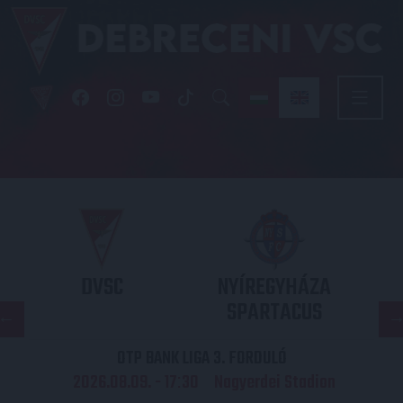
DVSC
NYÍREGYHÁZA
SPARTACUS
OTP BANK LIGA 3. FORDULÓ
2026.08.09. - 17
30
Nagyerdei Stadion
: