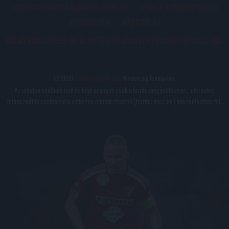
JOGI ÉS FELHASZNÁLÁSI FELTÉTELEK
LEVÉL A SZERKESZTŐNEK
IMPRESSZUM
KAPCSOLAT
BELSŐ VISSZAÉLÉS-BEJELENTÉSI TÁJÉKOZTATÓ DVSC FUTBALL ZRT.
© 2026
DVSC Futball Zrt.
Minden jog fenntartva.
Az oldalon található írott és képi anyagok csak a forrás megjelölésével, internetes
felhasználás esetén élő hivatkozás elhelyezésével (forrás: dvsc.hu) használhatóak fel.