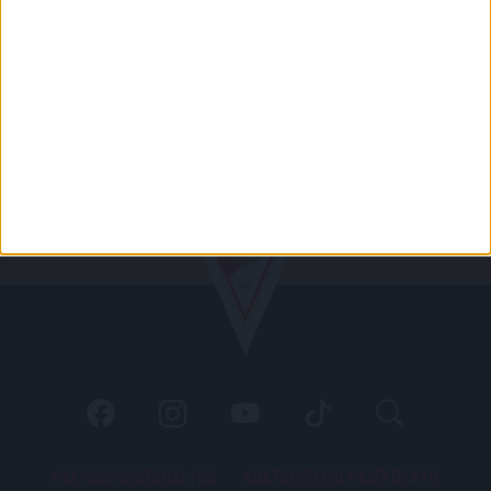
PÁLYARENDSZABÁLYOK
ADATKEZELÉSI TÁJÉKOZATÓ