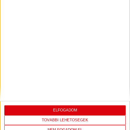
ILYEN SZURKOLÓK ELŐTT LÉPHETEK PÁLYÁRA
2026.07.31.
Bővebben →
PJUNYIK JEREVÁN-DVSC
TOVÁBBJUTÁS A
:
KONFERENCIA LIGÁBAN
Bővebben →
LEGUTÓBBI EREDMÉNY
ELFOGADOM
TOVÁBBI LEHETŐSÉGEK
NEM FOGADOM EL