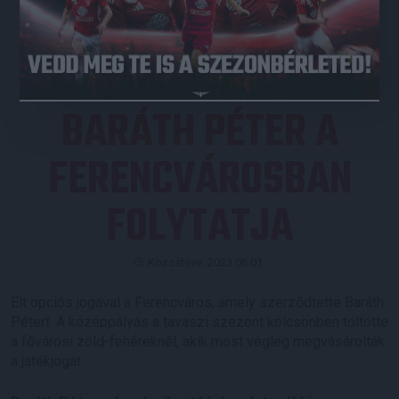
JEGYVÁSÁRLÁS
BARÁTH PÉTER A
FERENCVÁROSBAN
FOLYTATJA
Közzétéve: 2023.06.01.
Élt opciós jogával a Ferencváros, amely szerződtette Baráth
Pétert. A középpályás a tavaszi szezont kölcsönben töltötte
a fővárosi zöld-fehéreknél, akik most végleg megvásárolták
a játékjogát.