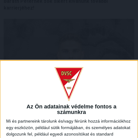
Baráth Péternek sok sikert kívánunk további
karrierjéhez!
Az Ön adatainak védelme fontos a
számunkra
Mi és partnereink tárolunk és/vagy férünk hozzá információkhoz
egy eszközön, például sütik formájában, és személyes adatokat
dolgozunk fel, például egyedi azonosítókat és standard