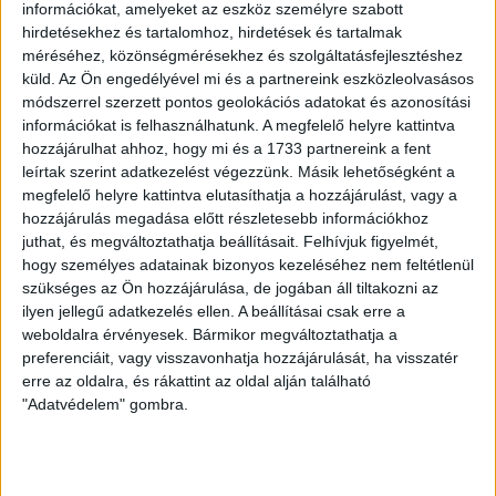
információkat, amelyeket az eszköz személyre szabott
hirdetésekhez és tartalomhoz, hirdetések és tartalmak
méréséhez, közönségmérésekhez és szolgáltatásfejlesztéshez
küld.
Az Ön engedélyével mi és a partnereink eszközleolvasásos
módszerrel szerzett pontos geolokációs adatokat és azonosítási
LEGUTÓBBI HÍREK
információkat is felhasználhatunk. A megfelelő helyre kattintva
hozzájárulhat ahhoz, hogy mi és a 1733 partnereink a fent
leírtak szerint adatkezelést végezzünk. Másik lehetőségként a
VAJDA BOTOND
VASÁRNAP 100
:
megfelelő helyre kattintva elutasíthatja a hozzájárulást, vagy a
hozzájárulás megadása előtt részletesebb információkhoz
SZÁZALÉKNÁL IS TÖBBET KELL BELEADNUNK
juthat, és megváltoztathatja beállításait.
Felhívjuk figyelmét,
hogy személyes adatainak bizonyos kezeléséhez nem feltétlenül
2026.08.07.
szükséges az Ön hozzájárulása, de jogában áll tiltakozni az
A DVSC-FC Copenhagen Konferencia Liga mérkőzés
ilyen jellegű adatkezelés ellen. A beállításai csak erre a
örömteli eseménye volt, hogy sérüléséből felépülve
weboldalra érvényesek. Bármikor megváltoztathatja a
visszatért a pályára 22 éves szélsőnk, Vajda Botond.
preferenciáit, vagy visszavonhatja hozzájárulását, ha visszatér
Játékosunkat a visszatérésről és a vasárnapi, Nyíregyháza
erre az oldalra, és rákattint az oldal alján található
elleni rangadóról is kérdeztük. – Nagyon örülök, hogy újra
"Adatvédelem" gombra.
pályára léphettem tétmeccsen, hiszen majdnem négy
hónapot kellett kihagynom. Az is pozitívum, hogy egy ilyen
erős ellenfél ellen játszhattam […]
Bővebben →