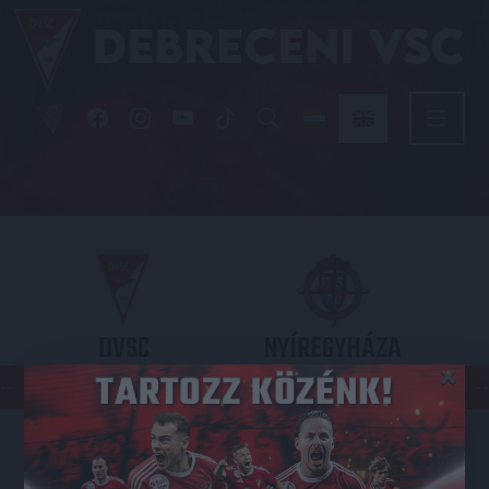
DVSC
NYÍREGYHÁZA
×
SPARTACUS
OTP BANK LIGA 3. FORDULÓ
2026.08.09. - 17
30
Nagyerdei Stadion
: