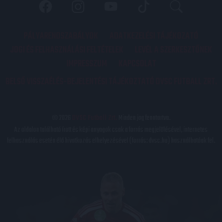
PÁLYARENDSZABÁLYOK
ADATKEZELÉSI TÁJÉKOZATÓ
JOGI ÉS FELHASZNÁLÁSI FELTÉTELEK
LEVÉL A SZERKESZTŐNEK
IMPRESSZUM
KAPCSOLAT
BELSŐ VISSZAÉLÉS-BEJELENTÉSI TÁJÉKOZTATÓ DVSC FUTBALL ZRT.
© 2026
DVSC Futball Zrt.
Minden jog fenntartva.
Az oldalon található írott és képi anyagok csak a forrás megjelölésével, internetes
felhasználás esetén élő hivatkozás elhelyezésével (forrás: dvsc.hu) használhatóak fel.