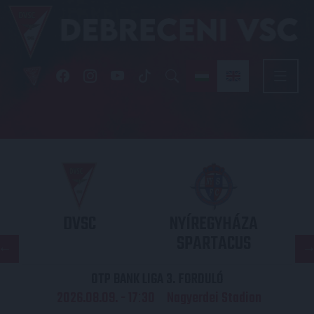
DVSC
NYÍREGYHÁZA
SPARTACUS
OTP BANK LIGA 3. FORDULÓ
2026.08.09. - 17
30
Nagyerdei Stadion
: