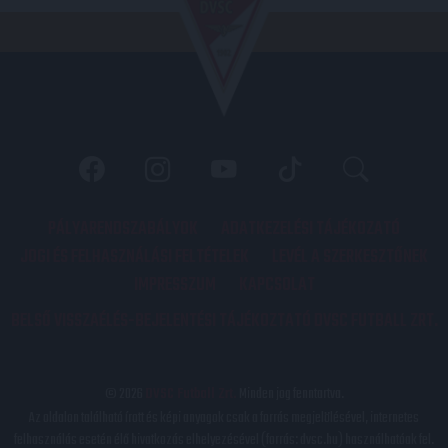
PÁLYARENDSZABÁLYOK
ADATKEZELÉSI TÁJÉKOZATÓ
JOGI ÉS FELHASZNÁLÁSI FELTÉTELEK
LEVÉL A SZERKESZTŐNEK
IMPRESSZUM
KAPCSOLAT
BELSŐ VISSZAÉLÉS-BEJELENTÉSI TÁJÉKOZTATÓ DVSC FUTBALL ZRT.
© 2026
DVSC Futball Zrt.
Minden jog fenntartva.
Az oldalon található írott és képi anyagok csak a forrás megjelölésével, internetes
felhasználás esetén élő hivatkozás elhelyezésével (forrás: dvsc.hu) használhatóak fel.