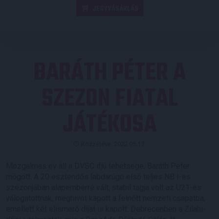
JEGYVÁSÁRLÁS
BARÁTH PÉTER A
SZEZON FIATAL
JÁTÉKOSA
Közzétéve: 2022.05.17.
Mozgalmas év áll a DVSC ifjú tehetsége, Baráth Péter
mögött. A 20 esztendős labdarúgó első teljes NB I-es
szezonjában alapemberré vált, stabil tagja volt az U21-es
válogatottnak, meghívót kapott a felnőtt nemzeti csapatba,
emellett két elismerő díjat is kapott: Debrecenben a Zilahi-