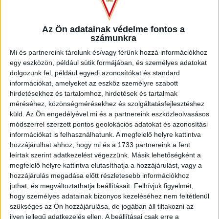
Az Ön adatainak védelme fontos a
számunkra
Mi és partnereink tárolunk és/vagy férünk hozzá információkhoz
egy eszközön, például sütik formájában, és személyes adatokat
dolgozunk fel, például egyedi azonosítókat és standard
információkat, amelyeket az eszköz személyre szabott
hirdetésekhez és tartalomhoz, hirdetések és tartalmak
méréséhez, közönségmérésekhez és szolgáltatásfejlesztéshez
küld.
Az Ön engedélyével mi és a partnereink eszközleolvasásos
Most 20 évesen ott tartasz, ahol gyermekként eltervezted?
módszerrel szerzett pontos geolokációs adatokat és azonosítási
információkat is felhasználhatunk. A megfelelő helyre kattintva
–
Ha úgy nézzük, hogy az volt az álmom, stabil tagja legyek a
hozzájárulhat ahhoz, hogy mi és a 1733 partnereink a fent
Lokinak, és szóba kerüljek a felnőttválogatottnál, akkor igen.
leírtak szerint adatkezelést végezzünk. Másik lehetőségként a
Boldog vagyok, hogy mind a kettő megvalósult, de most már
megfelelő helyre kattintva elutasíthatja a hozzájárulást, vagy a
új célokat keresek, amelyek ezektől is merészebbek.
hozzájárulás megadása előtt részletesebb információkhoz
juthat, és megváltoztathatja beállításait.
Felhívjuk figyelmét,
Hogyan látod magad 5 év múlva?
hogy személyes adatainak bizonyos kezeléséhez nem feltétlenül
szükséges az Ön hozzájárulása, de jogában áll tiltakozni az
ilyen jellegű adatkezelés ellen. A beállításai csak erre a