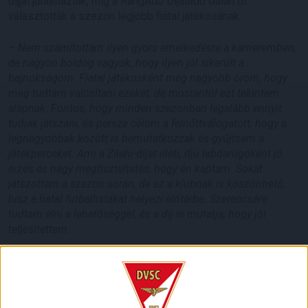
díjjal jutalmazták, míg a RangAdó Díjátadó Gálán őt
választották a szezon legjobb fiatal játékosának.
–
Nem számítottam ilyen gyors emelkedésre a karrieremben,
de nagyon boldog vagyok, hogy ilyen jól sikerült a
bajnokságom. Fiatal játékosként még nagyobb öröm, hogy
meg tudtam valósítani ezeket, de mostantól ezt tekintem
alapnak. Fontos, hogy minden szezonban legalább ennyit
tudjak játszani, és persze célom a felnőttválogatott, hogy a
legnagyobbak között is bemutatkozzak és gyűjtsem a
játékperceket. Ami a Zilahi-díjat illeti, ifjú labdarúgóként jó
érzés és nagy megtiszteltetés, hogy én kaptam. Sokat
játszottam a szezon során, de ez a klubnak is köszönhető,
hisz a fiatal futballistákat helyezi előtérbe. Szerencsére
tudtam élni a lehetőséggel, és a díj is mutatja, hogy jól
teljesítettem.