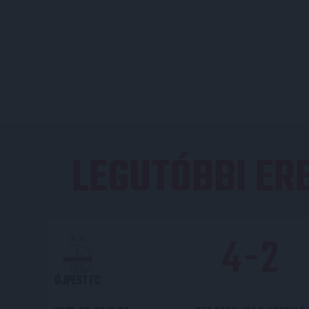
LEGUTÓBBI E
4
-
2
ÚJPEST FC