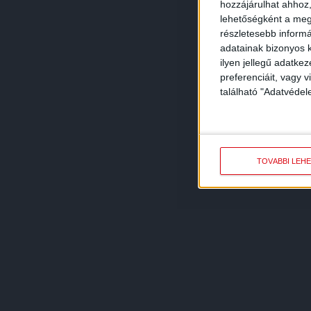
hozzájárulhat ahhoz,
lehetőségként a megf
részletesebb informác
adatainak bizonyos k
ilyen jellegű adatke
preferenciáit, vagy v
található "Adatvéde
TOVÁBBI LEH