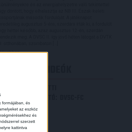
körülményekre és az energiahelyzetre való tekintettel
úgy döntött, hogy elhalasztja az NB III. Észak-keleti
csoportjának második fordulóját. A játéknapot
eredetileg augusztus 5-ére, szerdára írták ki, a fordulót
egy héttel később, azaz augusztus 12-én, szerdán
rendezik meg. A DVSC II. így jövő héten látogat a DVTK
II. otthonában, szombaton […]
Bővebben →
LEGÚJABB VIDEÓK
VIDEÓ! MECCS ELŐTTI
a
SAJTÓTÁJÉKOZTATÓ
DVSC-FC
:
k formájában, és
COPENHAGEN
 amelyeket az eszköz
zönségmérésekhez és
2026.08.05.
ódszerrel szerzett
Bővebben →
elyre kattintva