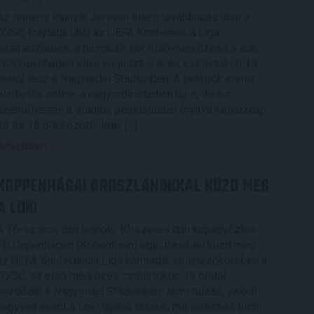
2026.08.04.
Az örmény Pjunyik Jereván elleni továbbjutás után a
DVSC folytatja útját az UEFA Konferencia Liga
selejtezőjében, a harmadik kör első mérkőzése a dán
FC Copenhagen ellen augusztus 6-án, csütörtökön 19
órától lesz a Nagyerdei Stadionban. A belépők immár
elérhetők online, a nagyerdeistadion.hu-n, illetve
személyesen a stadion pénztáraiban (nyitva hétköznap
10 és 18 óra között). Íme, […]
Bővebben →
KOPPENHÁGAI OROSZLÁNOKKAL KÜZD MEG
A LOKI
A 16-szoros dán bajnok, 10-szeres dán kupagyőztes
FC Copenhagen (Köbenhavn) együttesével küzd meg
az UEFA Konferencia Liga harmadik selejtezőkörében a
DVSC, az első mérkőzés csütörtökön 19 órától
kezdődik a Nagyerdei Stadionban. Nem túlzás, valódi
nagyvad akadt a Loki útjába, lássuk, mit érdemes tudni