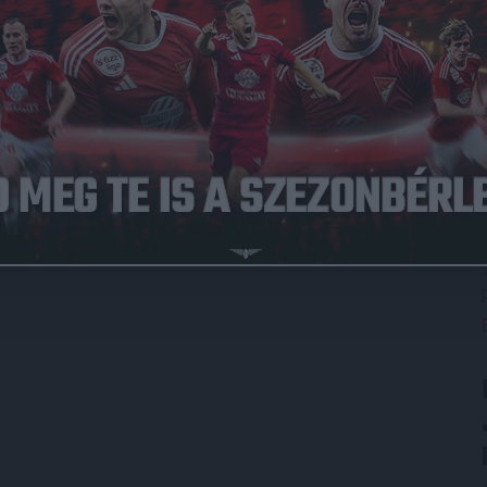
r 12. között tartják.
lálkozót játszanak majd az NB III Keleti csoportban