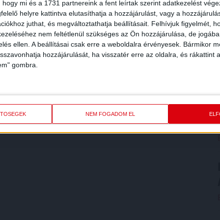
 hogy mi és a 1731 partnereink a fent leírtak szerint adatkezelést vég
elelő helyre kattintva elutasíthatja a hozzájárulást, vagy a hozzájárul
iókhoz juthat, és megváltoztathatja beállításait.
Felhívjuk figyelmét, 
ezeléséhez nem feltétlenül szükséges az Ön hozzájárulása, de jogában 
zelés ellen. A beállításai csak erre a weboldalra érvényesek. Bármikor m
isszavonhatja hozzájárulását, ha visszatér erre az oldalra, és rákattint a
lem" gombra.
ETŐSÉGEK
NEM FOGADOM EL
EL