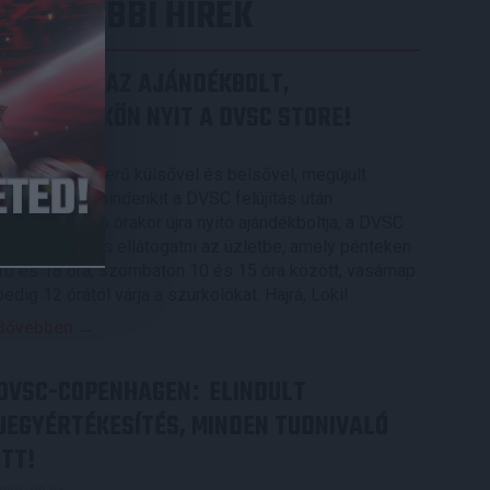
LEGUTÓBBI HÍREK
MEGÚJULT AZ AJÁNDÉKBOLT,
CSÜTÖRTÖKÖN NYIT A DVSC STORE!
2026.08.05.
Ízléses, korszerű külsővel és belsővel, megújult
kínálattal vár mindenkit a DVSC felújítás után
csütörtökön 16 órakor újra nyitó ajándékboltja, a DVSC
Store. Érdemes ellátogatni az üzletbe, amely pénteken
10 és 18 óra, szombaton 10 és 15 óra között, vasárnap
pedig 12 órától várja a szurkolókat. Hajrá, Loki!
Bővebben →
DVSC-COPENHAGEN
ELINDULT
:
JEGYÉRTÉKESÍTÉS, MINDEN TUDNIVALÓ
ITT!