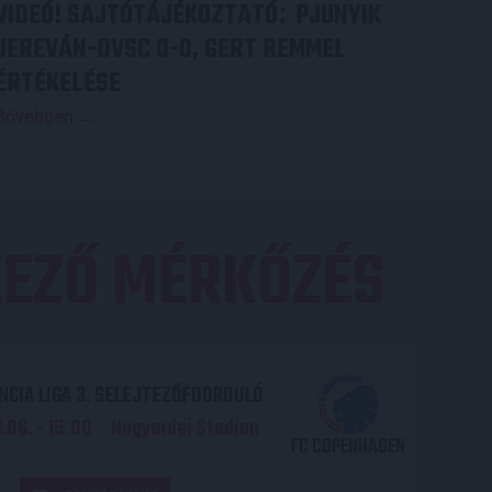
VIDEÓ! SAJTÓTÁJÉKOZTATÓ
PJUNYIK
:
JEREVÁN-DVSC 0-0, GERT REMMEL
ÉRTÉKELÉSE
Bővebben →
EZŐ MÉRKŐZÉS
CIA LIGA 3. SELEJTEZŐFDORDULÓ
06. - 19
00
Nagyerdei Stadion
:
FC COPENHAGEN