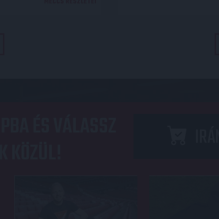
MECCS RÉSZLETEI
PBA ÉS VÁLASSZ
IRÁ
K KÖZÜL!