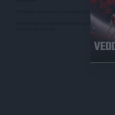
A Telkiben rendezendő összetartást február 9. és februá
Az edzőtábor zárásaként a fiatalok egy felkészülési ta
szereplő Monor ellen