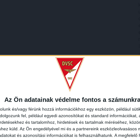
Az Ön adatainak védelme fontos a számunkr
rolunk és/vagy férünk hozzá információkhoz egy eszközön, például süti
olgozunk fel, például egyedi azonosítókat és standard információkat,
irdetésekhez és tartalomhoz, hirdetések és tartalmak méréséhez, kö
shez küld.
Az Ön engedélyével mi és a partnereink eszközleolvasásos m
datokat és azonosítási információkat is felhasználhatunk. A megfelelő h