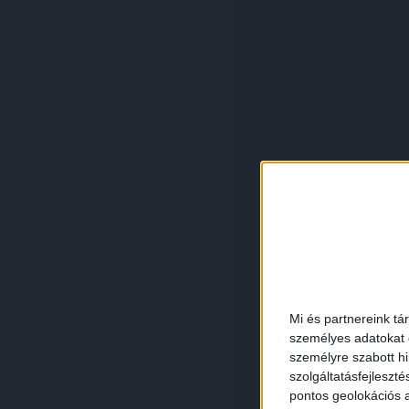
Mi és partnereink tá
személyes adatokat d
személyre szabott h
szolgáltatásfejleszté
pontos geolokációs a