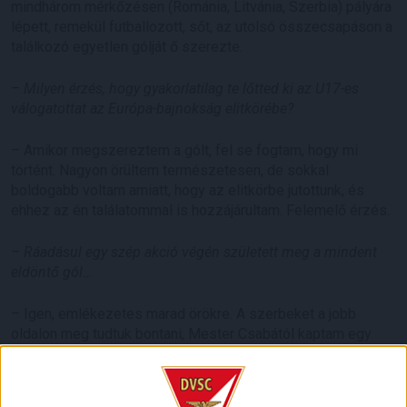
mindhárom mérkőzésen (Románia, Litvánia, Szerbia) pályára
lépett, remekül futballozott, sőt, az utolsó összecsapáson a
találkozó egyetlen gólját ő szerezte.
– Milyen érzés, hogy gyakorlatilag te lőtted ki az U17-es
válogatottat az Európa-bajnokság elitkörébe?
– Amikor megszereztem a gólt, fel se fogtam, hogy mi
történt. Nagyon örültem természetesen, de sokkal
boldogabb voltam amiatt, hogy az elitkörbe jutottunk, és
ehhez az én találatommal is hozzájárultam. Felemelő érzés.
– Ráadásul egy szép akció végén született meg a mindent
eldöntő gól…
– Igen, emlékezetes marad örökre. A szerbeket a jobb
oldalon meg tudtuk bontani, Mester Csabától kaptam egy
nagyszerű passzt, majd a védők rendezetlenségét
kihasználva magam elé toltam a labdát, és a rövidbe
visszarúgtam.