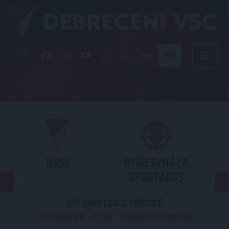
DVSC
NYÍREGYHÁZA
SPARTACUS
OTP BANK LIGA 3. FORDULÓ
2026.08.09. - 17
30
Nagyerdei Stadion
: