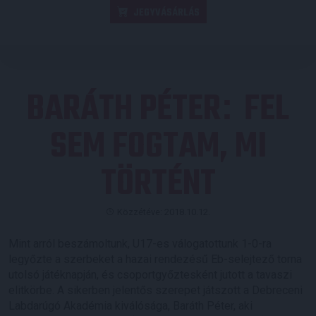
JEGYVÁSÁRLÁS
BARÁTH PÉTER
FEL
:
SEM FOGTAM, MI
TÖRTÉNT
Közzétéve: 2018.10.12.
Mint arról beszámoltunk, U17-es válogatottunk 1-0-ra
legyőzte a szerbeket a hazai rendezésű Eb-selejtező torna
utolsó játéknapján, és csoportgyőztesként jutott a tavaszi
elitkörbe. A sikerben jelentős szerepet játszott a Debreceni
Labdarúgó Akadémia kiválósága, Baráth Péter, aki