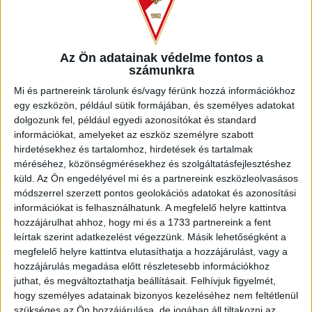
Az Ön adatainak védelme fontos a
– Bizonyára sok gratulációt kaptál.
számunkra
– Nagyon sokat, és ezt köszönöm szépen mindenkinek! Az
Mi és partnereink tárolunk és/vagy férünk hozzá információkhoz
iskolában a tanáraim, az osztálytársak, a kollégiumi
egy eszközön, például sütik formájában, és személyes adatokat
dolgozunk fel, például egyedi azonosítókat és standard
nevelőtanáraim, az akadémián pedig a vezetőség, a
információkat, amelyeket az eszköz személyre szabott
csapattársaim, az edzőim, Joó Zsolti bácsi és Kerekes
hirdetésekhez és tartalomhoz, hirdetések és tartalmak
Zsombi bácsi gratulált. Herczeg Bandi bácsi pedig külön
méréséhez, közönségmérésekhez és szolgáltatásfejlesztéshez
elmondta, hogy nagyon büszke rám, ami rendkívül jólesett.
küld.
Az Ön engedélyével mi és a partnereink eszközleolvasásos
Egyébként a szüleimnek és a családtagoknak is nagyon
módszerrel szerzett pontos geolokációs adatokat és azonosítási
sokan gratuláltak, a szülőfalumból Gyulaházáról is érkeztek
információkat is felhasználhatunk. A megfelelő helyre kattintva
a kedves szavak. A korábbi csapatom, a Kisvárda az
hozzájárulhat ahhoz, hogy mi és a 1733 partnereink a fent
interneten egy poszttal köszöntött engem a sikeres Eb-
leírtak szerint adatkezelést végezzünk. Másik lehetőségként a
szereplés kapcsán.
megfelelő helyre kattintva elutasíthatja a hozzájárulást, vagy a
hozzájárulás megadása előtt részletesebb információkhoz
– Mire lehet képes ez a válogatott az elitkörben?
juthat, és megváltoztathatja beállításait.
Felhívjuk figyelmét,
hogy személyes adatainak bizonyos kezeléséhez nem feltétlenül
– Biztos nagyon nehéz dolgunk lesz, hiszen erős
szükséges az Ön hozzájárulása, de jogában áll tiltakozni az