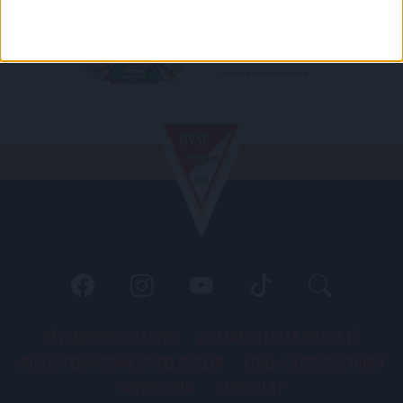
PÁLYARENDSZABÁLYOK
ADATKEZELÉSI TÁJÉKOZATÓ
JOGI ÉS FELHASZNÁLÁSI FELTÉTELEK
LEVÉL A SZERKESZTŐNEK
IMPRESSZUM
KAPCSOLAT