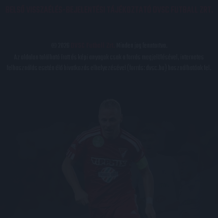
BELSŐ VISSZAÉLÉS-BEJELENTÉSI TÁJÉKOZTATÓ DVSC FUTBALL ZRT.
© 2026
DVSC Futball Zrt.
Minden jog fenntartva.
Az oldalon található írott és képi anyagok csak a forrás megjelölésével, internetes
felhasználás esetén élő hivatkozás elhelyezésével (forrás: dvsc.hu) használhatóak fel.