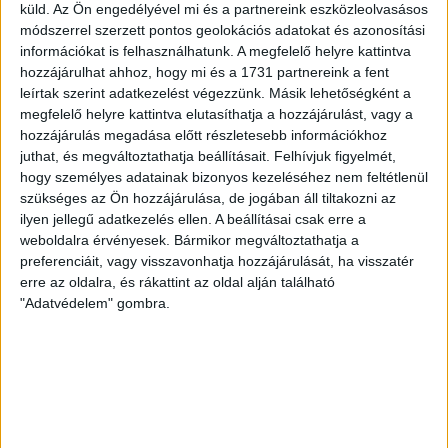
most debütáló Dénes Vilmos is. A találkozót a hőség dacára
küld.
Az Ön engedélyével mi és a partnereink eszközleolvasásos
mindkét gárda viszonylag […]
módszerrel szerzett pontos geolokációs adatokat és azonosítási
információkat is felhasználhatunk. A megfelelő helyre kattintva
Bővebben →
hozzájárulhat ahhoz, hogy mi és a 1731 partnereink a fent
leírtak szerint adatkezelést végezzünk. Másik lehetőségként a
RENDKÍVÜLI HŐSÉG
TÖBB MÓDON IS
:
megfelelő helyre kattintva elutasíthatja a hozzájárulást, vagy a
hozzájárulás megadása előtt részletesebb információkhoz
IGYEKSZIK SEGÍTENI A SZURKOLÓKAT A DVSC
juthat, és megváltoztathatja beállításait.
Felhívjuk figyelmét,
hogy személyes adatainak bizonyos kezeléséhez nem feltétlenül
Nagy meccs vár csütörtökön 19 órától a Lokira és a
szükséges az Ön hozzájárulása, de jogában áll tiltakozni az
szurkolóira, csapatunk a dán FC Copenhagent fogadja az
ilyen jellegű adatkezelés ellen. A beállításai csak erre a
UEFA Konferencia Liga selejtezőjében. Klubunk a rendkívüli
weboldalra érvényesek. Bármikor megváltoztathatja a
időjárási körülmények miatt több intézkedésről is döntött a
preferenciáit, vagy visszavonhatja hozzájárulását, ha visszatér
mai mérkőzésre vonatkozóan. A stadion 6 pontján
erre az oldalra, és rákattint az oldal alján található
vízosztással igyekszünk segíteni a szurkolók hidratációját,
"Adatvédelem" gombra.
ehhez kapcsolódóan az is fontos, hogy 0,5 liter űrtartalomig
[…]
Bővebben →
MEGÚJULT AZ AJÁNDÉKBOLT, CSÜTÖRTÖKÖN