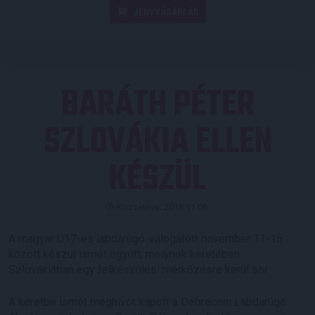
JEGYVÁSÁRLÁS
BARÁTH PÉTER
SZLOVÁKIA ELLEN
KÉSZÜL
Közzétéve: 2018.11.06.
A magyar U17-es labdarúgó-válogatott november 11-15.
között készül ismét együtt, melynek keretében
Szlovákiában egy felkészülési mérkőzésre kerül sor.
A keretbe ismét meghívót kapott a Debreceni Labdarúgó