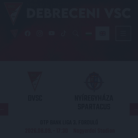
DVSC
NYÍREGYHÁZA
SPARTACUS
OTP BANK LIGA 3. FORDULÓ
2026.08.09. - 17
30
Nagyerdei Stadion
: