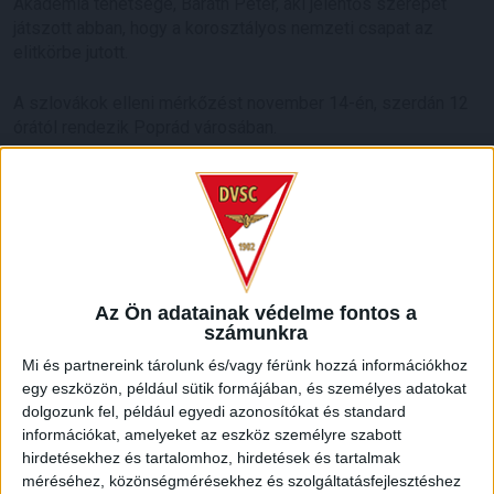
Akadémia tehetsége, Baráth Péter, aki jelentős szerepet
játszott abban, hogy a korosztályos nemzeti csapat az
elitkörbe jutott.
A szlovákok elleni mérkőzést november 14-én, szerdán 12
órától rendezik Poprád városában.
LEGUTÓBBI HÍREK
ÉRVÉNYESÜLT A PAPÍRFORMA
DVSC-FC
:
COPENHAGEN 0-3
Az Ön adatainak védelme fontos a
2026.08.06.
számunkra
Az örmény Pjunyik Jereván búcsúztatása után a bombaerős,
Mi és partnereink tárolunk és/vagy férünk hozzá információkhoz
válogatottakkal teletűzdelt, dán rekordbajnok FC
egy eszközön, például sütik formájában, és személyes adatokat
Copenhagen (Köbenhavn) együttesét fogadta a Loki
dolgozunk fel, például egyedi azonosítókat és standard
csütörtökön este az UEFA Konferencia Liga 3.
információkat, amelyeket az eszköz személyre szabott
selejtezőkörének első mérkőzésén. A kezdőcsapatban ott
hirdetésekhez és tartalomhoz, hirdetések és tartalmak
volt többek között Szécsi Márk, Batik Bence és a DVSC-ben
méréséhez, közönségmérésekhez és szolgáltatásfejlesztéshez