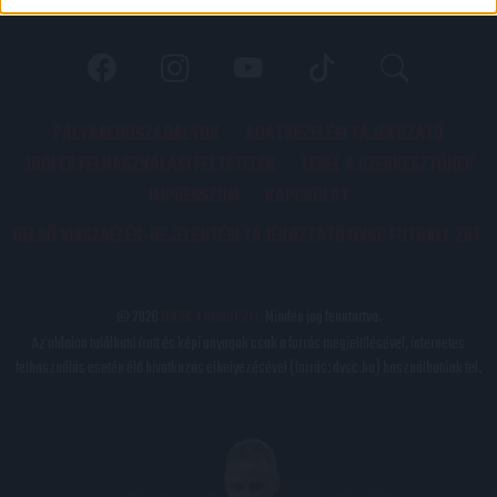
PÁLYARENDSZABÁLYOK
ADATKEZELÉSI TÁJÉKOZATÓ
JOGI ÉS FELHASZNÁLÁSI FELTÉTELEK
LEVÉL A SZERKESZTŐNEK
IMPRESSZUM
KAPCSOLAT
BELSŐ VISSZAÉLÉS-BEJELENTÉSI TÁJÉKOZTATÓ DVSC FUTBALL ZRT.
© 2026
DVSC Futball Zrt.
Minden jog fenntartva.
Az oldalon található írott és képi anyagok csak a forrás megjelölésével, internetes
felhasználás esetén élő hivatkozás elhelyezésével (forrás: dvsc.hu) használhatóak fel.