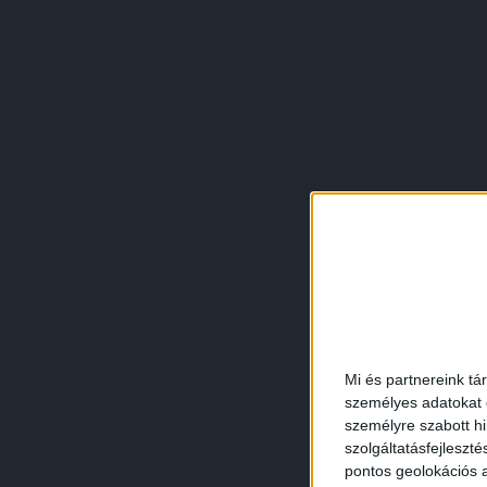
Mi és partnereink tá
személyes adatokat d
személyre szabott h
szolgáltatásfejleszté
pontos geolokációs a