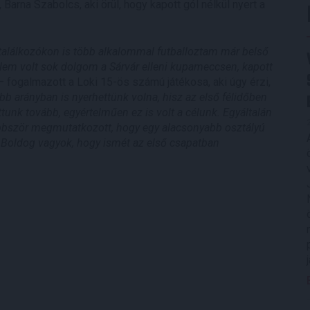
rna Szabolcs, aki örül, hogy kapott gól nélkül nyert a
találkozókon is több alkalommal futballoztam már belső
Nem volt sok dolgom a Sárvár elleni kupameccsen, kapott
 –
fogalmazott a Loki 15-ös számú játékosa, aki úgy érzi,
b arányban is nyerhettünk volna, hisz az első félidőben
ttunk tovább, egyértelműen ez is volt a célunk. Egyáltalán
többször megmutatkozott, hogy egy alacsonyabb osztályú
 Boldog vagyok, hogy ismét az első csapatban