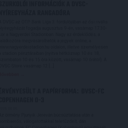
SZURKOLÓI INFORMÁCIÓK A DVSC-
NYÍREGYHÁZA RANGADÓRA
A DVSC az OTP Bank Liga 3. fordulójában az ősi rivális
Nyíregyházát fogadja augusztus 9-én, vasárnap 17.30-
kor a Nagyerdei Stadionban. Nagy az érdeklődés, a
találkozóra megvásárolhatók a jegyek online, a
www.nagyerdeistadion.hu oldalon, illetve személyesen
a stadion pénztáraiban (nyitva hétköznap 10 és 18,
szombaton 10 és 15 óra között, vasárnap 10 órától). A
DVSC Store vasárnap 12 […]
Bővebben →
ÉRVÉNYESÜLT A PAPÍRFORMA
DVSC-FC
:
COPENHAGEN 0-3
2026.08.06.
Az örmény Pjunyik Jereván búcsúztatása után a
bombaerős, válogatottakkal teletűzdelt, dán
rekordbajnok FC Copenhagen (Köbenhavn) együttesét