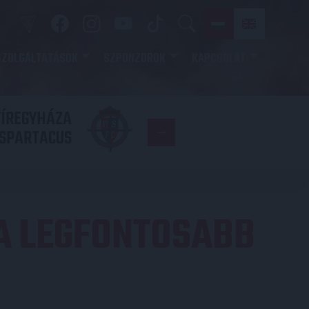
SZOLGÁLTATÁSOK
SZPONZOROK
KAPCSOLAT
YÍREGYHÁZA
FC
SPARTACUS
COPENHAGE
A LEGFONTOSABB