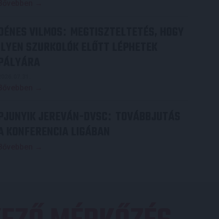
Bővebben →
DÉNES VILMOS
MEGTISZTELTETÉS, HOGY
:
ILYEN SZURKOLÓK ELŐTT LÉPHETEK
PÁLYÁRA
2026.07.31.
Bővebben →
PJUNYIK JEREVÁN-DVSC
TOVÁBBJUTÁS
:
A KONFERENCIA LIGÁBAN
Bővebben →