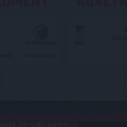
REDMÉNY
KÖVETK
O
2026.08
FC COPENHAGEN
DVSC
DORDULÓ
MECCS RÉSZLETEI