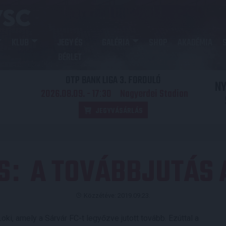
KLUB
JEGY ÉS
GALÉRIA
SHOP
AKADÉMIA
BÉRLET
OTP BANK LIGA 3. FORDULÓ
N
2026.08.09. - 17
30
Nagyerdei Stadion
:
JEGYVÁSÁRLÁS
S
A TOVÁBBJUTÁS 
:
Közzétéve: 2019.09.23.
oki, amely a Sárvár FC-t legyőzve jutott tovább. Ezúttal a