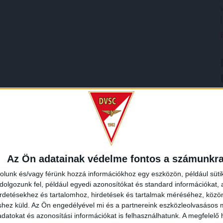
Az Ön adatainak védelme fontos a számunkr
rolunk és/vagy férünk hozzá információkhoz egy eszközön, például süti
olgozunk fel, például egyedi azonosítókat és standard információkat,
irdetésekhez és tartalomhoz, hirdetések és tartalmak méréséhez, kö
shez küld.
Az Ön engedélyével mi és a partnereink eszközleolvasásos m
datokat és azonosítási információkat is felhasználhatunk. A megfelelő h