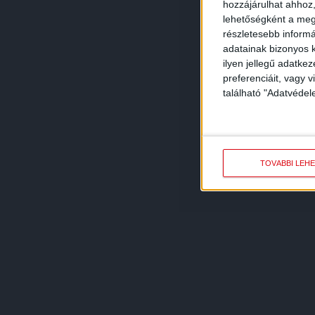
hozzájárulhat ahhoz,
lehetőségként a megf
részletesebb informác
adatainak bizonyos k
ilyen jellegű adatke
preferenciáit, vagy v
található "Adatvéde
TOVÁBBI LEH