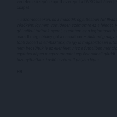
védelem közepén kapott szerepet a DVSC balhátvédje, Ba
csapat.
–
Edzőmeccseken, és a második együttesben NB III-as 
védőként, így nem volt idegen számomra ez a feladat. 
gól nélkül tudtunk nyerni, szerintem ez a legfontosabb
maradt még néhány gól a csapatban. –
Akár még nagyob
több ziccert is elhibáztunk, de így is magabiztosan juto
nem becsültük le az ellenfelet, hisz a futballban már 
együttes képes megszorongatni egy élvonalbeli gárdát.
bizonyíthattam, kiváló érzés volt pályára lépni.
HB