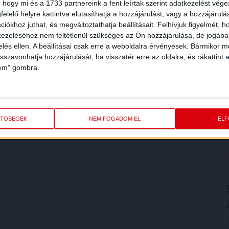
 hogy mi és a 1733 partnereink a fent leírtak szerint adatkezelést vég
elelő helyre kattintva elutasíthatja a hozzájárulást, vagy a hozzájárul
iókhoz juthat, és megváltoztathatja beállításait.
Felhívjuk figyelmét, 
ezeléséhez nem feltétlenül szükséges az Ön hozzájárulása, de jogában 
zelés ellen. A beállításai csak erre a weboldalra érvényesek. Bármikor m
isszavonhatja hozzájárulását, ha visszatér erre az oldalra, és rákattint a
lem" gombra.
ETŐSÉGEK
NEM FOGADOM EL
EL