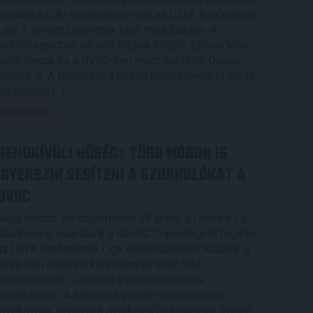
fogadta a Loki csütörtökön este az UEFA Konferencia
Liga 3. selejtezőkörének első mérkőzésén. A
kezdőcsapatban ott volt többek között Szécsi Márk,
Batik Bence és a DVSC-ben most debütáló Dénes
Vilmos is. A találkozót a hőség dacára mindkét gárda
viszonylag […]
Bővebben →
RENDKÍVÜLI HŐSÉG
TÖBB MÓDON IS
:
IGYEKSZIK SEGÍTENI A SZURKOLÓKAT A
DVSC
Nagy meccs vár csütörtökön 19 órától a Lokira és a
szurkolóira, csapatunk a dán FC Copenhagent fogadja
az UEFA Konferencia Liga selejtezőjében. Klubunk a
rendkívüli időjárási körülmények miatt több
intézkedésről is döntött a mai mérkőzésre
vonatkozóan. A stadion 6 pontján vízosztással
igyekszünk segíteni a szurkolók hidratációját, ehhez