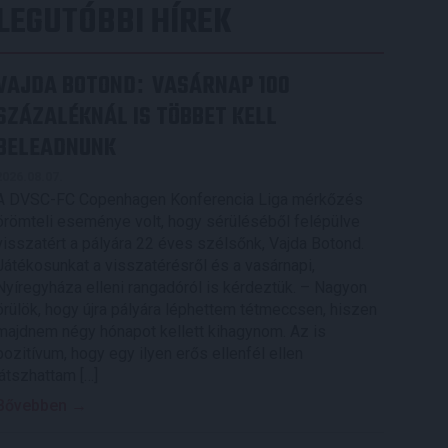
LEGUTÓBBI HÍREK
VAJDA BOTOND
VASÁRNAP 100
:
SZÁZALÉKNÁL IS TÖBBET KELL
BELEADNUNK
2026.08.07.
A DVSC-FC Copenhagen Konferencia Liga mérkőzés
örömteli eseménye volt, hogy sérüléséből felépülve
visszatért a pályára 22 éves szélsőnk, Vajda Botond.
Játékosunkat a visszatérésről és a vasárnapi,
Nyíregyháza elleni rangadóról is kérdeztük. – Nagyon
örülök, hogy újra pályára léphettem tétmeccsen, hiszen
majdnem négy hónapot kellett kihagynom. Az is
pozitívum, hogy egy ilyen erős ellenfél ellen
játszhattam […]
Bővebben →