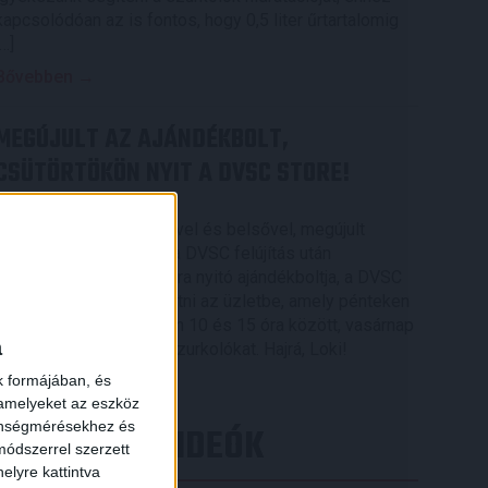
kapcsolódóan az is fontos, hogy 0,5 liter űrtartalomig
[…]
Bővebben →
MEGÚJULT AZ AJÁNDÉKBOLT,
CSÜTÖRTÖKÖN NYIT A DVSC STORE!
2026.08.05.
Ízléses, korszerű külsővel és belsővel, megújult
kínálattal vár mindenkit a DVSC felújítás után
csütörtökön 16 órakor újra nyitó ajándékboltja, a DVSC
×
Store. Érdemes ellátogatni az üzletbe, amely pénteken
10 és 18 óra, szombaton 10 és 15 óra között, vasárnap
a
pedig 12 órától várja a szurkolókat. Hajrá, Loki!
k formájában, és
Bővebben →
 amelyeket az eszköz
zönségmérésekhez és
LEGÚJABB VIDEÓK
ódszerrel szerzett
elyre kattintva