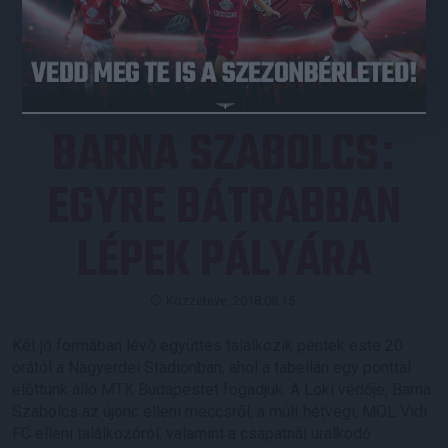
JEGYVÁSÁRLÁS
BARNA SZABOLCS
:
EGYRE BÁTRABBAN
LÉPEK PÁLYÁRA
Közzétéve: 2018.08.15.
Két jó formában lévő együttes találkozik péntek este 20
órától a Nagyerdei Stadionban, ahol a tabellán egy ponttal
előttünk álló MTK Budapestet fogadjuk. A Loki védője, Barna
Szabolcs az újonc elleni meccsről, a múlt hétvégi, MOL Vidi
FC elleni találkozóról, valamint a csapatnál uralkodó