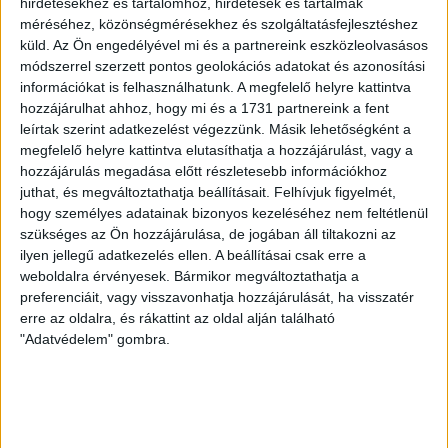
HB
hirdetésekhez és tartalomhoz, hirdetések és tartalmak
méréséhez, közönségmérésekhez és szolgáltatásfejlesztéshez
LEGUTÓBBI HÍREK
küld.
Az Ön engedélyével mi és a partnereink eszközleolvasásos
módszerrel szerzett pontos geolokációs adatokat és azonosítási
információkat is felhasználhatunk. A megfelelő helyre kattintva
hozzájárulhat ahhoz, hogy mi és a 1731 partnereink a fent
RENDKÍVÜLI HŐSÉG
TÖBB MÓDON IS
:
leírtak szerint adatkezelést végezzünk. Másik lehetőségként a
IGYEKSZIK SEGÍTENI A SZURKOLÓKAT A DVSC
megfelelő helyre kattintva elutasíthatja a hozzájárulást, vagy a
hozzájárulás megadása előtt részletesebb információkhoz
2026.08.06.
juthat, és megváltoztathatja beállításait.
Felhívjuk figyelmét,
Nagy meccs vár csütörtökön 19 órától a Lokira és a
hogy személyes adatainak bizonyos kezeléséhez nem feltétlenül
szurkolóira, csapatunk a dán FC Copenhagent fogadja az
szükséges az Ön hozzájárulása, de jogában áll tiltakozni az
UEFA Konferencia Liga selejtezőjében. Klubunk a rendkívüli
ilyen jellegű adatkezelés ellen. A beállításai csak erre a
időjárási körülmények miatt több intézkedésről is döntött a
weboldalra érvényesek. Bármikor megváltoztathatja a
mai mérkőzésre vonatkozóan. A stadion 6 pontján
preferenciáit, vagy visszavonhatja hozzájárulását, ha visszatér
vízosztással igyekszünk segíteni a szurkolók hidratációját,
erre az oldalra, és rákattint az oldal alján található
"Adatvédelem" gombra.
ehhez kapcsolódóan az is fontos, hogy 0,5 liter űrtartalomig
[…]
Bővebben →