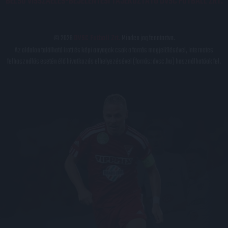
BELSŐ VISSZAÉLÉS-BEJELENTÉSI TÁJÉKOZTATÓ DVSC FUTBALL ZRT.
© 2026
DVSC Futball Zrt.
Minden jog fenntartva.
Az oldalon található írott és képi anyagok csak a forrás megjelölésével, internetes
felhasználás esetén élő hivatkozás elhelyezésével (forrás: dvsc.hu) használhatóak fel.