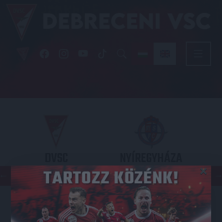
DVSC
NYÍREGYHÁZA
×
SPARTACUS
OTP BANK LIGA 3. FORDULÓ
2026.08.09. - 17
30
Nagyerdei Stadion
: