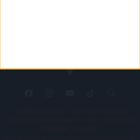
PÁLYARENDSZABÁLYOK
ADATKEZELÉSI TÁJÉKOZATÓ
JOGI ÉS FELHASZNÁLÁSI FELTÉTELEK
LEVÉL A SZERKESZTŐNEK
IMPRESSZUM
KAPCSOLAT