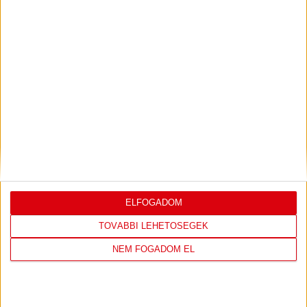
Bővebben →
LEGUTÓBBI EREDMÉNY
ELFOGADOM
DVSC
FC
TOVÁBBI LEHETŐSÉGEK
COPENHAGEN
NEM FOGADOM EL
19
:
00