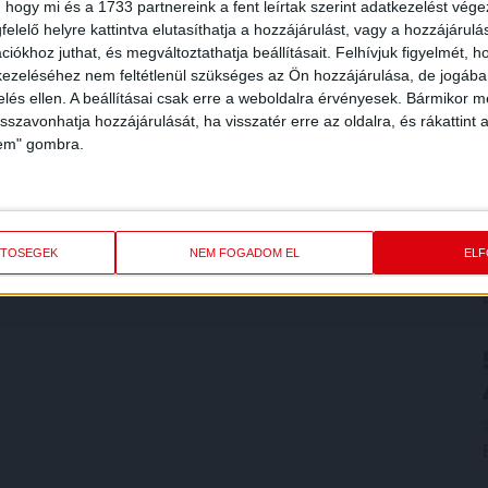
 hogy mi és a 1733 partnereink a fent leírtak szerint adatkezelést vég
elelő helyre kattintva elutasíthatja a hozzájárulást, vagy a hozzájárul
iókhoz juthat, és megváltoztathatja beállításait.
Felhívjuk figyelmét, 
ezeléséhez nem feltétlenül szükséges az Ön hozzájárulása, de jogában 
zelés ellen. A beállításai csak erre a weboldalra érvényesek. Bármikor m
isszavonhatja hozzájárulását, ha visszatér erre az oldalra, és rákattint a
lem" gombra.
ETŐSÉGEK
NEM FOGADOM EL
EL