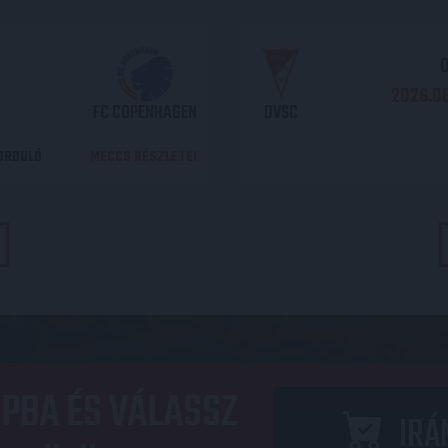
O
2026.08
FC COPENHAGEN
DVSC
DORDULÓ
MECCS RÉSZLETEI
PBA ÉS VÁLASSZ
IRÁ