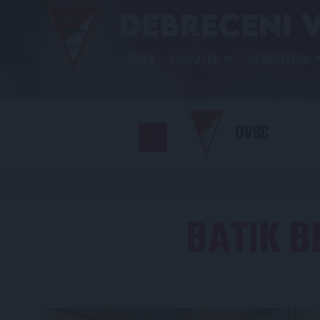
HÍREK
CSAPATOK
MÉRKŐZÉSEK
DVSC
BATIK B