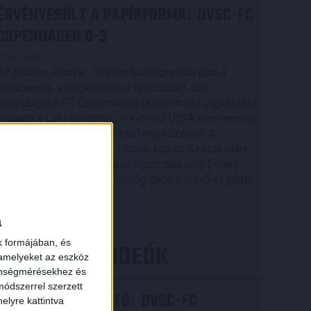
ÉRVÉNYESÜLT A PAPÍRFORMA
DVSC-FC
:
COPENHAGEN 0-3
2026.08.06.
Az örmény Pjunyik Jereván búcsúztatása után a
bombaerős, válogatottakkal teletűzdelt, dán
rekordbajnok FC Copenhagen (Köbenhavn) együttesét
fogadta a Loki csütörtökön este az UEFA Konferencia
Liga 3. selejtezőkörének első mérkőzésén. A
kezdőcsapatban ott volt többek között Szécsi Márk,
Batik Bence és a DVSC-ben most debütáló Dénes
Vilmos is. A találkozót a hőség dacára mindkét gárda
×
viszonylag […]
Bővebben →
a
k formájában, és
LEGÚJABB VIDEÓK
 amelyeket az eszköz
zönségmérésekhez és
ódszerrel szerzett
SAJTÓTÁJÉKOZTATÓ
DVSC-FC
:
elyre kattintva