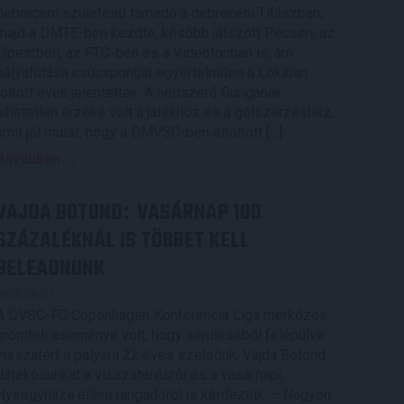
debreceni születésű támadó a debreceni Titászban,
majd a DMTE-ben kezdte, később játszott Pécsen, az
Újpestben, az FTC-ben és a Videotonban is, ám
pályafutása csúcspontját egyértelműen a Lokiban
töltött évek jelentették. A népszerű Gurigának
hihetetlen érzéke volt a játékhoz és a gólszerzéshez,
amit jól mutat, hogy a DMVSC-ben eltöltött […]
Bővebben →
VAJDA BOTOND
VASÁRNAP 100
:
SZÁZALÉKNÁL IS TÖBBET KELL
BELEADNUNK
2026.08.07.
A DVSC-FC Copenhagen Konferencia Liga mérkőzés
örömteli eseménye volt, hogy sérüléséből felépülve
visszatért a pályára 22 éves szélsőnk, Vajda Botond.
Játékosunkat a visszatérésről és a vasárnapi,
Nyíregyháza elleni rangadóról is kérdeztük. – Nagyon