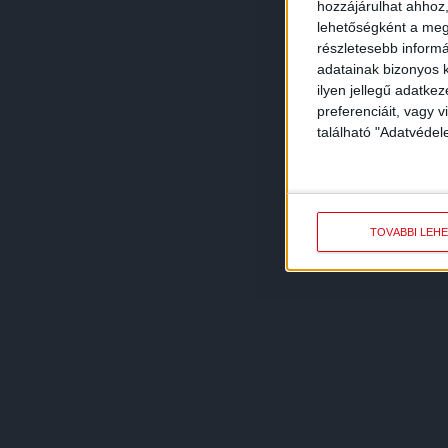
hozzájárulhat ahhoz,
lehetőségként a megf
részletesebb informác
adatainak bizonyos k
ilyen jellegű adatke
preferenciáit, vagy v
található "Adatvéde
TOVÁBBI LEH