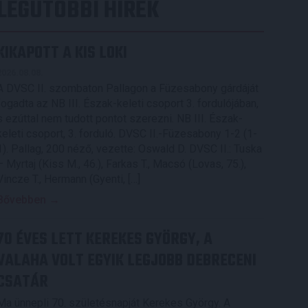
LEGUTÓBBI HÍREK
KIKAPOTT A KIS LOKI
2026.08.08.
A DVSC II. szombaton Pallagon a Füzesabony gárdáját
fogadta az NB III. Észak-keleti csoport 3. fordulójában,
s ezúttal nem tudott pontot szerezni. NB III. Észak-
keleti csoport, 3. forduló. DVSC II.-Füzesabony 1-2 (1-
1). Pallag, 200 néző, vezette: Oswald D. DVSC II.: Tuska
– Myrtaj (Kiss M., 46.), Farkas T., Macsó (Lovas, 75.),
Vincze T., Hermann (Gyenti, […]
Bővebben →
70 ÉVES LETT KEREKES GYÖRGY, A
VALAHA VOLT EGYIK LEGJOBB DEBRECENI
CSATÁR
Ma ünnepli 70. születésnapját Kerekes György. A