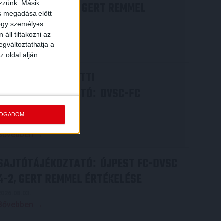
ezzünk. Másik
COPENHAGEN 0-3, GERT REMMEL
ás megadása előtt
ÉRTÉKELÉSE
hogy személyes
áll tiltakozni az
2026.08.07.
egváltoztathatja a
Bővebben →
z oldal alján
VIDEÓ! MECCS ELŐTTI
SAJTÓTÁJÉKOZTATÓ
DVSC-FC
:
COPENHAGEN
FOGADOM
2026.08.05.
Bővebben →
SAJTÓTÁJÉKOZTATÓ
ÚJPEST FC-DVSC
:
4-2, GERT REMMEL ÉRTÉKELÉSE
2026.08.03.
Bővebben →