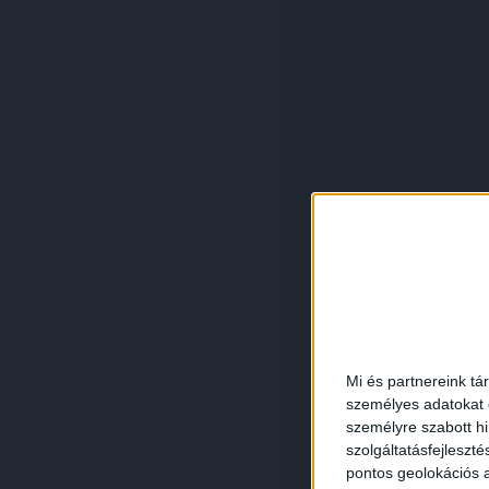
Mi és partnereink tá
személyes adatokat d
személyre szabott h
szolgáltatásfejleszté
pontos geolokációs a