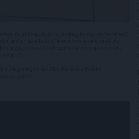
lemben és a középpályán is vezéregyéniségként bevethető
dős, amikor felkeltette a Ferencváros érdeklődését. Az
ben gazdag éveket töltött, szinte mindig alapemberként
n gyűjtötte.
udhat maga mögött, az utóbbi két évet a Puskás
gszebb góljáért.