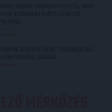
DÉNES VILMOS
MEGTISZTELTETÉS, HOGY
:
ILYEN SZURKOLÓK ELŐTT LÉPHETEK
PÁLYÁRA
2026.07.31.
Bővebben →
PJUNYIK JEREVÁN-DVSC
TOVÁBBJUTÁS
:
A KONFERENCIA LIGÁBAN
Bővebben →
EZŐ MÉRKŐZÉS