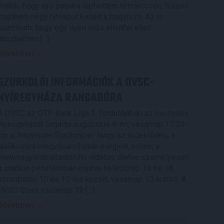
örülök, hogy újra pályára léphettem tétmeccsen, hiszen
majdnem négy hónapot kellett kihagynom. Az is
pozitívum, hogy egy ilyen erős ellenfél ellen
játszhattam […]
Bővebben →
SZURKOLÓI INFORMÁCIÓK A DVSC-
NYÍREGYHÁZA RANGADÓRA
A DVSC az OTP Bank Liga 3. fordulójában az ősi rivális
Nyíregyházát fogadja augusztus 9-én, vasárnap 17.30-
kor a Nagyerdei Stadionban. Nagy az érdeklődés, a
találkozóra megvásárolhatók a jegyek online, a
www.nagyerdeistadion.hu oldalon, illetve személyesen
a stadion pénztáraiban (nyitva hétköznap 10 és 18,
szombaton 10 és 15 óra között, vasárnap 10 órától). A
DVSC Store vasárnap 12 […]
Bővebben →