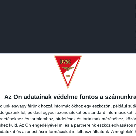
Az Ön adatainak védelme fontos a számunkr
rolunk és/vagy férünk hozzá információkhoz egy eszközön, például süti
olgozunk fel, például egyedi azonosítókat és standard információkat,
irdetésekhez és tartalomhoz, hirdetések és tartalmak méréséhez, kö
shez küld.
Az Ön engedélyével mi és a partnereink eszközleolvasásos m
datokat és azonosítási információkat is felhasználhatunk. A megfelelő h