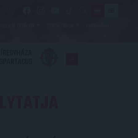
SZOLGÁLTATÁSOK
SZPONZOROK
KAPCSOLAT
YÍREGYHÁZA
FC
SPARTACUS
COPENHAGE
OLYTATJA