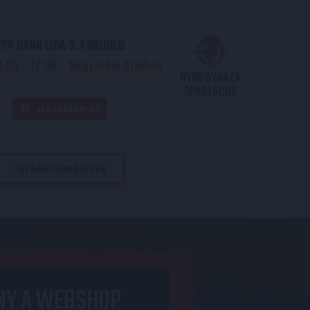
TP BANK LIGA 3. FORDULÓ
.09. - 17
30
Nagyerdei Stadion
:
NYÍREGYHÁZA
SPARTACUS
JEGYVÁSÁRLÁS
TOVÁBBI MÉRKŐZÉSEK
NY A WEBSHOP