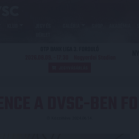
KLUB
JEGY ÉS
GALÉRIA
SHOP
AKADÉMIA
BÉRLET
OTP BANK LIGA 3. FORDULÓ
N
2026.08.09. - 17
30
Nagyerdei Stadion
:
JEGYVÁSÁRLÁS
ENCE A DVSC-BEN F
Közzétéve: 2024.06.14.