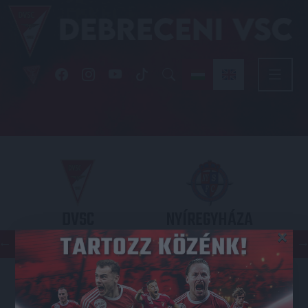
DVSC
NYÍREGYHÁZA
×
SPARTACUS
OTP BANK LIGA 3. FORDULÓ
2026.08.09. - 17
30
Nagyerdei Stadion
: