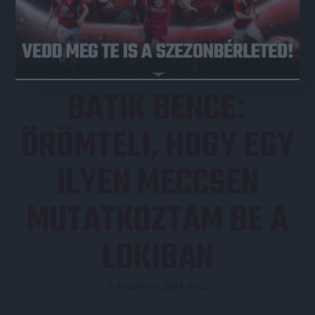
JEGYVÁSÁRLÁS
BATIK BENCE
:
ÖRÖMTELI, HOGY EGY
ILYEN MECCSEN
MUTATKOZTAM BE A
LOKIBAN
Közzétéve: 2024.09.02.