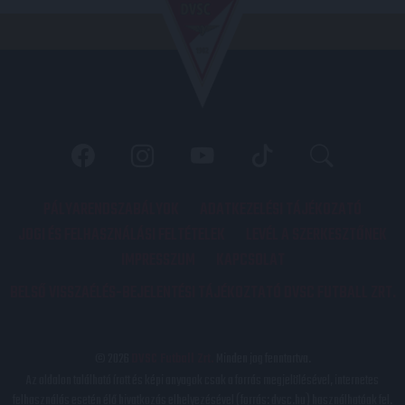
PÁLYARENDSZABÁLYOK
ADATKEZELÉSI TÁJÉKOZATÓ
JOGI ÉS FELHASZNÁLÁSI FELTÉTELEK
LEVÉL A SZERKESZTŐNEK
IMPRESSZUM
KAPCSOLAT
BELSŐ VISSZAÉLÉS-BEJELENTÉSI TÁJÉKOZTATÓ DVSC FUTBALL ZRT.
© 2026
DVSC Futball Zrt.
Minden jog fenntartva.
Az oldalon található írott és képi anyagok csak a forrás megjelölésével, internetes
felhasználás esetén élő hivatkozás elhelyezésével (forrás: dvsc.hu) használhatóak fel.