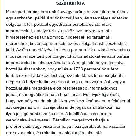
számunkra
–
Az előző volt az első olyan hét, amelyet végig tudtam
Mi és partnereink tárolunk és/vagy férünk hozzá információkhoz
edzeni a csapattal, így kérdéses volt a játékom. Végül a
egy eszközön, például sütik formájában, és személyes adatokat
kezdőben kaptam lehetőséget, és örömteli érzés, hogy egy
dolgozunk fel, például egyedi azonosítókat és standard
ilyen meccsen sikerült bemutatkoznom a DVSC-ben –
információkat, amelyeket az eszköz személyre szabott
fogalmazott Batik Bence, aki közel két és fél hónapot
hirdetésekhez és tartalomhoz, hirdetések és tartalmak
hagyott ki. –
Rossz volt, hogy nem tudtam segíteni a
méréséhez, közönségmérésekhez és szolgáltatásfejlesztéshez
társaknak, de testben és lélekben is próbáltam támogatni
küld.
Az Ön engedélyével mi és a partnereink eszközleolvasásos
őket. Nyilván teljesen más érzés felhúzni a focicipőt és a
módszerrel szerzett pontos geolokációs adatokat és azonosítási
kezdőcsapat tagjaként kivonulni a pályára, szóval tényleg
információkat is felhasználhatunk. A megfelelő helyre kattintva
boldog vagyok, hogy számomra győzelemmel kezdődött a
hozzájárulhat ahhoz, hogy mi és a 1733 partnereink a fent
debreceni karrier. A korán bekapott gól ellenére is
leírtak szerint adatkezelést végezzünk. Másik lehetőségként a
domináltunk, több lehetőségünk is volt, az ellenfél kapusa
megfelelő helyre kattintva elutasíthatja a hozzájárulást, vagy a
többször, az én fejesemnél és Szecska lövésénél is bravúrral
hozzájárulás megadása előtt részletesebb információkhoz
védett. Büszke vagyok a csapatra, hisz a 90 perc során végig
juthat, és megváltoztathatja beállításait.
Felhívjuk figyelmét,
érezni lehetett, hogy mit szeretnénk elérni. Emlékezetes
hogy személyes adatainak bizonyos kezeléséhez nem feltétlenül
pillanat volt, amikor Dombi Tibi üzent, hogy bedobott a
szükséges az Ön hozzájárulása, de jogában áll tiltakozni az
mélyvízbe, mire úgy reagáltam, hogy köszi, szerencsére
ilyen jellegű adatkezelés ellen. A beállításai csak erre a
tudok úszni –
zárta szavait Batik mosolyogva.
weboldalra érvényesek. Bármikor megváltoztathatja a
preferenciáit, vagy visszavonhatja hozzájárulását, ha visszatér
erre az oldalra, és rákattint az oldal alján található