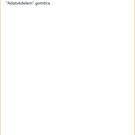
"Adatvédelem" gombra.
LEGUTÓBBI HÍREK
ÉRVÉNYESÜLT A PAPÍRFORMA
DVSC-FC
:
COPENHAGEN 0-3
2026.08.06.
Az örmény Pjunyik Jereván búcsúztatása után a bombaerős,