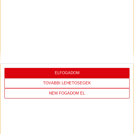
GERT REMMEL ÉRTÉKELÉSE
2026.08.03.
Bővebben →
DÉNES VILMOS
MEGTISZTELTETÉS, HOGY
:
ILYEN SZURKOLÓK ELŐTT LÉPHETEK PÁLYÁRA
2026.07.31.
Bővebben →
ELFOGADOM
PJUNYIK JEREVÁN-DVSC
TOVÁBBJUTÁS A
:
TOVÁBBI LEHETŐSÉGEK
KONFERENCIA LIGÁBAN
NEM FOGADOM EL
Bővebben →