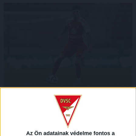
Túl van az első DVSC-ben lejátszott mérkőzésén Batik
Bence, aki eddig sérülés miatt nem tudott a csapat
rendelkezésére állni. A nyáron igazolt labdarúgó kezdőként
lépett pályára a Zalaegerszeg elleni találkozón, melyen az ő
remek játéka is kellett a 3-1-es győzelemhez.
Az Ön adatainak védelme fontos a