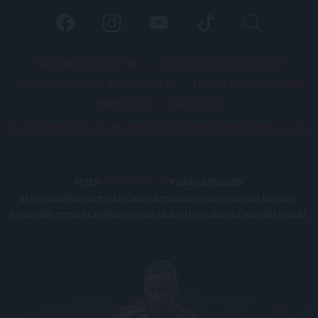
PÁLYARENDSZABÁLYOK
ADATKEZELÉSI TÁJÉKOZATÓ
JOGI ÉS FELHASZNÁLÁSI FELTÉTELEK
LEVÉL A SZERKESZTŐNEK
IMPRESSZUM
KAPCSOLAT
BELSŐ VISSZAÉLÉS-BEJELENTÉSI TÁJÉKOZTATÓ DVSC FUTBALL ZRT.
© 2026
DVSC Futball Zrt.
Minden jog fenntartva.
Az oldalon található írott és képi anyagok csak a forrás megjelölésével, internetes
felhasználás esetén élő hivatkozás elhelyezésével (forrás: dvsc.hu) használhatóak fel.