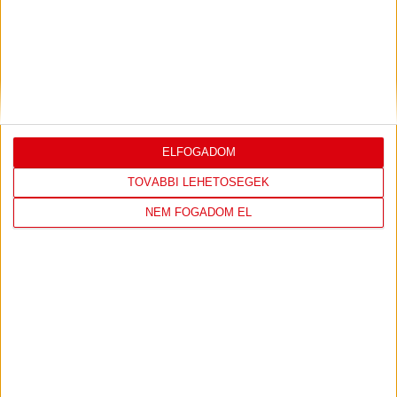
ILYEN SZURKOLÓK ELŐTT LÉPHETEK PÁLYÁRA
2026.07.31.
Bővebben →
PJUNYIK JEREVÁN-DVSC
TOVÁBBJUTÁS A
:
KONFERENCIA LIGÁBAN
ELFOGADOM
Bővebben →
TOVÁBBI LEHETŐSÉGEK
NEM FOGADOM EL
LEGUTÓBBI EREDMÉNY