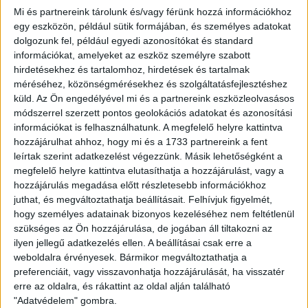
Mi és partnereink tárolunk és/vagy férünk hozzá információkhoz
A szombati keleti rangadó lesz az 57. az élvonalban. Az
egy eszközön, például sütik formájában, és személyes adatokat
örökmérleg a DVSC felé billen, amely 37-szer nyert, 10-szer
dolgozunk fel, például egyedi azonosítókat és standard
döntetlent ért el és mindössze 9 alkalommal szenvedett
információkat, amelyeket az eszköz személyre szabott
vereséget. A gólkülönbség szintén egyoldalú Loki-fölényt
hirdetésekhez és tartalomhoz, hirdetések és tartalmak
mutat, 115-ször mi találtunk be, 47-szer a Diósgyőr.
méréséhez, közönségmérésekhez és szolgáltatásfejlesztéshez
küld.
Az Ön engedélyével mi és a partnereink eszközleolvasásos
A két fél tavaly októberben csapott össze egymással az
módszerrel szerzett pontos geolokációs adatokat és azonosítási
információkat is felhasználhatunk. A megfelelő helyre kattintva
idei kiírásban. A fantasztikus hangulatú rangadó 8. percében
hozzájárulhat ahhoz, hogy mi és a 1733 partnereink a fent
Szécsi Márk révén megszereztük a vezetést, majd Márkvárt
leírtak szerint adatkezelést végezzünk. Másik lehetőségként a
Dávid egyenlített a második félidő elején. A 2-1-es
megfelelő helyre kattintva elutasíthatja a hozzájárulást, vagy a
végeredményt Tőzsér Dániel állította be a szűk fél órát
hozzájárulás megadása előtt részletesebb információkhoz
emberhátrányban játszó Lokinak a 65. percben.
juthat, és megváltoztathatja beállításait.
Felhívjuk figyelmét,
hogy személyes adatainak bizonyos kezeléséhez nem feltétlenül
Érdekesség, hogy a DVTK elmúlt két hazai meccsét is
szükséges az Ön hozzájárulása, de jogában áll tiltakozni az
megnyerte ellenünk, 2017 végén 3-2-re, míg 2018
ilyen jellegű adatkezelés ellen. A beállításai csak erre a
novemberében 1-0-ra kaptunk ki náluk.
weboldalra érvényesek. Bármikor megváltoztathatja a
preferenciáit, vagy visszavonhatja hozzájárulását, ha visszatér
A szombaton 17 órakor kezdődő találkozót az M4
erre az oldalra, és rákattint az oldal alján található
sportcsatorna élőben közvetíti.
"Adatvédelem" gombra.