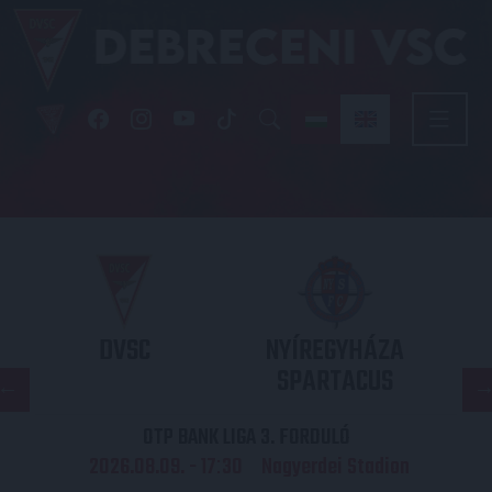
DVSC
NYÍREGYHÁZA
SPARTACUS
OTP BANK LIGA 3. FORDULÓ
2026.08.09. - 17
30
Nagyerdei Stadion
: