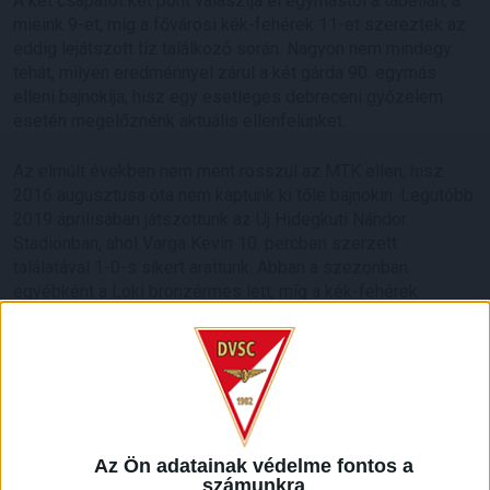
A két csapatot két pont választja el egymástól a tabellán, a
mieink 9-et, míg a fővárosi kék-fehérek 11-et szereztek az
eddig lejátszott tíz találkozó során. Nagyon nem mindegy
tehát, milyen eredménnyel zárul a két gárda 90. egymás
elleni bajnokija, hisz egy esetleges debreceni győzelem
esetén megelőznénk aktuális ellenfelünket.
Az elmúlt években nem ment rosszul az MTK ellen, hisz
2016 augusztusa óta nem kaptunk ki tőle bajnokin. Legutóbb
2019 áprilisában játszottunk az Új Hidegkuti Nándor
Stadionban, ahol Varga Kevin 10. percben szerzett
találatával 1-0-s sikert arattunk. Abban a szezonban
egyébként a Loki bronzérmes lett, míg a kék-fehérek
búcsúztak az élvonaltól. Idén januárban megmérkőztünk az
MTK-val a Mol Magyar Kupában, a Nagyerdei Stadionban
rendezett összecsapáson 2-1-es vereséget szenvedtünk,
így akkor még NB II-es gárdaként búcsúztunk a kiírástól.
Az előző fordulóban egyik fél sem tudott nyerni az
élvonalban: az MTK gól nélküli döntetlent ért el a
Az Ön adatainak védelme fontos a
számunkra
Ferencváros vendégeként, mellyel értékes pontot szerzett,