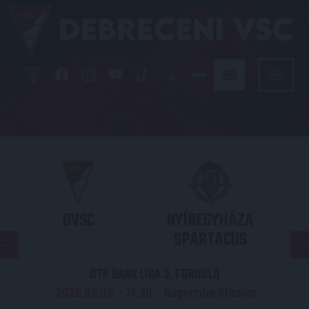
DVSC
NYÍREGYHÁZA
SPARTACUS
OTP BANK LIGA 3. FORDULÓ
2026.08.09. - 17
30
Nagyerdei Stadion
: