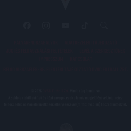
PÁLYARENDSZABÁLYOK
ADATKEZELÉSI TÁJÉKOZATÓ
JOGI ÉS FELHASZNÁLÁSI FELTÉTELEK
LEVÉL A SZERKESZTŐNEK
IMPRESSZUM
KAPCSOLAT
BELSŐ VISSZAÉLÉS-BEJELENTÉSI TÁJÉKOZTATÓ DVSC FUTBALL ZRT.
© 2026
DVSC Futball Zrt.
Minden jog fenntartva.
Az oldalon található írott és képi anyagok csak a forrás megjelölésével, internetes
felhasználás esetén élő hivatkozás elhelyezésével (forrás: dvsc.hu) használhatóak fel.