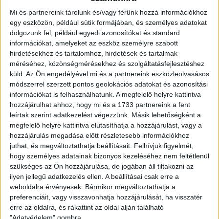
míg a Loki hazai környezetben kapott ki 3-0-ra a Puskás
Mi és partnereink tárolunk és/vagy férünk hozzá információkhoz
Akadémiától. Ilyen előjelekkel várják tehát a csapatok a
egy eszközön, például sütik formájában, és személyes adatokat
szombati, komoly téttel bíró rangadót, amellyel véget érnek
dolgozunk fel, például egyedi azonosítókat és standard
a bajnokság első körének küzdelmei.
információkat, amelyeket az eszköz személyre szabott
hirdetésekhez és tartalomhoz, hirdetések és tartalmak
méréséhez, közönségmérésekhez és szolgáltatásfejlesztéshez
küld.
Az Ön engedélyével mi és a partnereink eszközleolvasásos
módszerrel szerzett pontos geolokációs adatokat és azonosítási
A szombati bajnokira online már megkezdődött a
információkat is felhasználhatunk. A megfelelő helyre kattintva
jegyértékesítés a
www.meccsjegy.mlsz.hu oldalon
, melyen
hozzájárulhat ahhoz, hogy mi és a 1733 partnereink a fent
10 %-os kedvezménnyel kaphatók belépők. A mérkőzés
leírtak szerint adatkezelést végezzünk. Másik lehetőségként a
napjáig lehet elővételi kedvezménnyel megvásárolni a
megfelelő helyre kattintva elutasíthatja a hozzájárulást, vagy a
jegyeket, aznap már nem.
hozzájárulás megadása előtt részletesebb információkhoz
juthat, és megváltoztathatja beállításait.
Felhívjuk figyelmét,
A vendégszektor helyszíni jegyárai az alábbiak:
hogy személyes adatainak bizonyos kezeléséhez nem feltétlenül
teljes ár:
1 800 Ft., diák (14 év felett) és
nyugdíjas ár:
1 200
szükséges az Ön hozzájárulása, de jogában áll tiltakozni az
Ft., gyermek (14 év alatt) és mozgássérült
ilyen jellegű adatkezelés ellen. A beállításai csak erre a
weboldalra érvényesek. Bármikor megváltoztathatja a
(és kísérője): ingyenes.
preferenciáit, vagy visszavonhatja hozzájárulását, ha visszatér
erre az oldalra, és rákattint az oldal alján található
Helyszíni jegyértékesítés abban az esetben lesz,
"Adatvédelem" gombra.