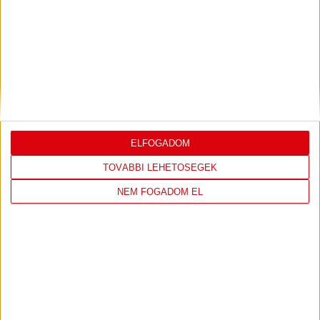
DÉNES VILMOS
MEGTISZTELTETÉS, HOGY
:
ILYEN SZURKOLÓK ELŐTT LÉPHETEK PÁLYÁRA
2026.07.31.
Bővebben →
PJUNYIK JEREVÁN-DVSC
TOVÁBBJUTÁS A
:
ELFOGADOM
KONFERENCIA LIGÁBAN
TOVÁBBI LEHETŐSÉGEK
Bővebben →
NEM FOGADOM EL
LEGUTÓBBI EREDMÉNY