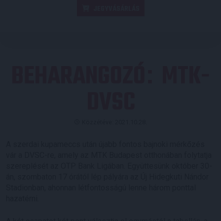
JEGYVÁSÁRLÁS
BEHARANGOZÓ
MTK-
:
DVSC
Közzétéve: 2021.10.28.
A szerdai kupameccs után újabb fontos bajnoki mérkőzés
vár a DVSC-re, amely az MTK Budapest otthonában folytatja
szereplését az OTP Bank Ligában. Együttesünk október 30-
án, szombaton 17 órától lép pályára az Új Hidegkuti Nándor
Stadionban, ahonnan létfontosságú lenne három ponttal
hazatérni.