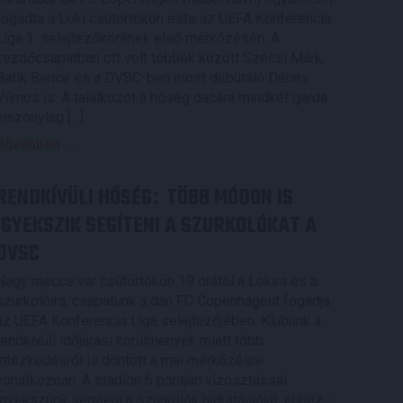
fogadta a Loki csütörtökön este az UEFA Konferencia
Liga 3. selejtezőkörének első mérkőzésén. A
kezdőcsapatban ott volt többek között Szécsi Márk,
Batik Bence és a DVSC-ben most debütáló Dénes
Vilmos is. A találkozót a hőség dacára mindkét gárda
viszonylag […]
Bővebben →
RENDKÍVÜLI HŐSÉG
TÖBB MÓDON IS
:
IGYEKSZIK SEGÍTENI A SZURKOLÓKAT A
DVSC
Nagy meccs vár csütörtökön 19 órától a Lokira és a
szurkolóira, csapatunk a dán FC Copenhagent fogadja
az UEFA Konferencia Liga selejtezőjében. Klubunk a
rendkívüli időjárási körülmények miatt több
intézkedésről is döntött a mai mérkőzésre
vonatkozóan. A stadion 6 pontján vízosztással
igyekszünk segíteni a szurkolók hidratációját, ehhez