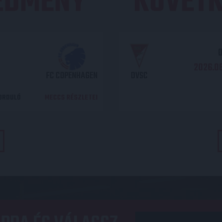
REDMÉNY
KÖVETK
O
2026.08
FC COPENHAGEN
DVSC
DORDULÓ
MECCS RÉSZLETEI