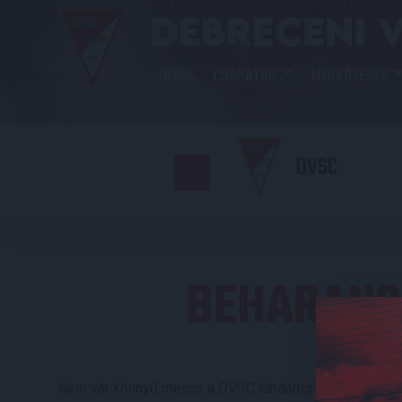
HÍREK
CSAPATOK
MÉRKŐZÉSEK
DVSC
BEHARANG
Nem vár könnyű meccs a DVSC labdarúgócsapatára, am