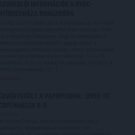
SZURKOLÓI INFORMÁCIÓK A DVSC-
NYÍREGYHÁZA RANGADÓRA
A DVSC az OTP Bank Liga 3. fordulójában az ősi rivális
Nyíregyházát fogadja augusztus 9-én, vasárnap 17.30-
kor a Nagyerdei Stadionban. Nagy az érdeklődés, a
találkozóra megvásárolhatók a jegyek online, a
www.nagyerdeistadion.hu oldalon, illetve személyesen
a stadion pénztáraiban (nyitva hétköznap 10 és 18,
szombaton 10 és 15 óra között, vasárnap 10 órától). A
DVSC Store vasárnap 12 […]
Bővebben →
ÉRVÉNYESÜLT A PAPÍRFORMA
DVSC-FC
:
COPENHAGEN 0-3
2026.08.06.
Az örmény Pjunyik Jereván búcsúztatása után a
bombaerős, válogatottakkal teletűzdelt, dán
rekordbajnok FC Copenhagen (Köbenhavn) együttesét