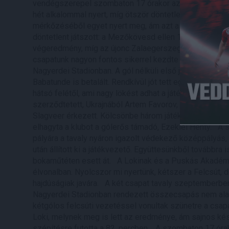
vendégszerepel szombaton 17 órakor az OTP Bank Liga 18
hét alkalommal nyert, míg ötször döntetlent ért el és 
mérkőzéséből egyet nyert meg, ám azt a 3-1-es sikert
döntetlent játszott: a Mezőkövesd ellen 1-1, a Ferencvá
végeredmény, míg az újonc Zalaegerszegtől 1-0-s vere
csapatunk nagyon fontos sikerrel kezdte az OTP Bank Li
Nagyerdei Stadionban. A gól nélküli első játékrészt k
Babatunde is betalált. Rendkívül jót tett együttesünknek 
hátsó felétől, ami nagy lökést adhat a játékosoknak a
szerződtetett, Ukrajnából Artem Favorov, Csehországbó
Slagveer érkezett. Kölcsönbe három játékosuk, Fülöp L
elhagyta a klubot a gólerős támadó, Ezekiel Henty. A 
pályára a tavaly nyáron igazolt védekező középpályás, Y
után állított ki a játékvezető. Együttesünkből továbbra
bokaműtéten esett át. A Lokinak és a Puskás Akadémi
élvonalban. Nyolcszor mi nyertünk, kétszer a Felcsút, 
hajdúságiak javára. A két csapat tavaly szeptemberben,
Nagyerdei Stadionban rendezett összecsapás nem alaku
kétgólos felcsúti vezetéssel vonultak szünetre a csa
Loki, melynek meg is lett az eredménye, ám sajnos ké
szépítésre futotta a 82. percben. A szombaton 17 óra