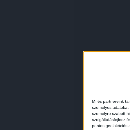
Mi és partnereink tá
személyes adatokat d
személyre szabott h
szolgáltatásfejleszté
pontos geolokációs a