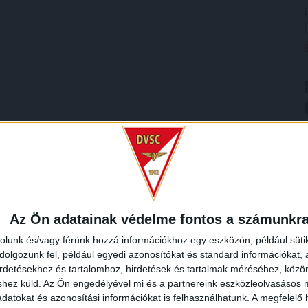
Az Ön adatainak védelme fontos a számunkr
rolunk és/vagy férünk hozzá információkhoz egy eszközön, például süti
olgozunk fel, például egyedi azonosítókat és standard információkat,
irdetésekhez és tartalomhoz, hirdetések és tartalmak méréséhez, kö
shez küld.
Az Ön engedélyével mi és a partnereink eszközleolvasásos m
datokat és azonosítási információkat is felhasználhatunk. A megfelelő h