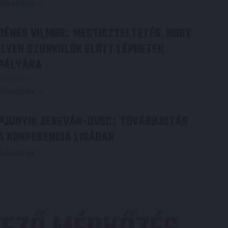
Bővebben →
DÉNES VILMOS
MEGTISZTELTETÉS, HOGY
:
ILYEN SZURKOLÓK ELŐTT LÉPHETEK
PÁLYÁRA
2026.07.31.
Bővebben →
PJUNYIK JEREVÁN-DVSC
TOVÁBBJUTÁS
:
A KONFERENCIA LIGÁBAN
Bővebben →