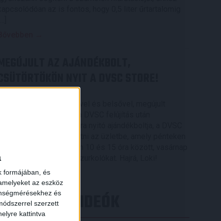
kapcsolódóan az is fontos, hogy 0,5 liter űrtartalomig
[…]
Bővebben →
MEGÚJULT AZ AJÁNDÉKBOLT,
CSÜTÖRTÖKÖN NYIT A DVSC STORE!
2026.08.05.
Ízléses, korszerű külsővel és belsővel, megújult
kínálattal vár mindenkit a DVSC felújítás után
csütörtökön 16 órakor újra nyitó ajándékboltja, a DVSC
Store. Érdemes ellátogatni az üzletbe, amely pénteken
10 és 18 óra, szombaton 10 és 15 óra között, vasárnap
a
pedig 12 órától várja a szurkolókat. Hajrá, Loki!
k formájában, és
Bővebben →
 amelyeket az eszköz
zönségmérésekhez és
LEGÚJABB VIDEÓK
ódszerrel szerzett
elyre kattintva