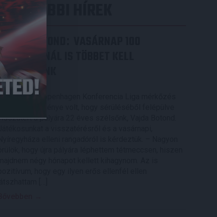
LEGUTÓBBI HÍREK
VAJDA BOTOND
VASÁRNAP 100
:
SZÁZALÉKNÁL IS TÖBBET KELL
BELEADNUNK
2026.08.07.
A DVSC-FC Copenhagen Konferencia Liga mérkőzés
örömteli eseménye volt, hogy sérüléséből felépülve
visszatért a pályára 22 éves szélsőnk, Vajda Botond.
Játékosunkat a visszatérésről és a vasárnapi,
Nyíregyháza elleni rangadóról is kérdeztük. – Nagyon
örülök, hogy újra pályára léphettem tétmeccsen, hiszen
majdnem négy hónapot kellett kihagynom. Az is
pozitívum, hogy egy ilyen erős ellenfél ellen
játszhattam […]
Bővebben →