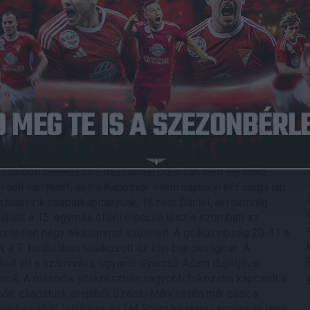
. fordulójában. A tabella 4. helyén álló felcsúti alakulat
ötször szenvedett vereséget eddig a bajnokságban. Elmúlt öt
 épp a MOL Fehérvár FC ellen érte el. Három alkalommal
ros ellen 2-2, a Kaposvár ellen pedig szintén 1-1 lett a
séget szenvedett hazai környezetben. Ami a DVSC-t illeti,
ga tavaszi szezonját, hisz 4-0-ra kiütötte az Újpest FC-t a
övetően Szécsi Márk duplázott, majd Bódi Ádám és Adeniji
a lila-fehérek elleni siker, hisz elmozdultunk a tabella
 folytatáshoz. A Puskás Akadémia a télen három labdarúgót
l Jakub Plsek, míg a holland első osztályból Luciano
óránd, Kiss Tamás és Skribek Alen távozott, míg végleg
szombati találkozón a hazaiaknál biztosan nem lép majd
oell van Nieff, akit a Kaposvár elleni bajnokin két sárga lap
 is hiányzik csapatkapitányunk, Tőzsér Dániel, aki nemrég
ának a 15. egymás elleni meccse lesz a szombati az
döntetlen négy alkalommal született. A gólkülönbség 20-11 a
 a 7. fordulóban találkozott az idei bajnokságban. A
lt jól a számunkra, ugyanis Gyurcsó Ádám duplájával
patok. A második játékrészben nagyobb fokozatra kapcsolt a
sőn, csapatunk erejéből Szécsi Márk révén már csak a
kor kezdődő találkozó az M4 Sport hivatalos honlapján lesz