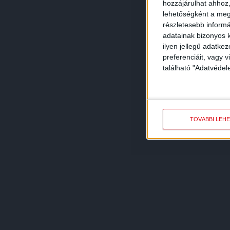
hozzájárulhat ahhoz,
lehetőségként a megf
részletesebb informác
adatainak bizonyos k
ilyen jellegű adatke
preferenciáit, vagy v
található "Adatvéde
TOVÁBBI LEH