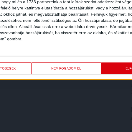
 hogy mi és a 1733 partnereink a fent leírtak szerint adatkezelést vég
elelő helyre kattintva elutasíthatja a hozzájárulást, vagy a hozzájárul
iókhoz juthat, és megváltoztathatja beállításait.
Felhívjuk figyelmét, 
ezeléséhez nem feltétlenül szükséges az Ön hozzájárulása, de jogában 
zelés ellen. A beállításai csak erre a weboldalra érvényesek. Bármikor m
isszavonhatja hozzájárulását, ha visszatér erre az oldalra, és rákattint a
lem" gombra.
ETŐSÉGEK
NEM FOGADOM EL
EL