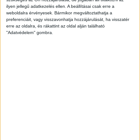
ilyen jellegű adatkezelés ellen. A beállításai csak erre a
weboldalra érvényesek. Bármikor megváltoztathatja a
preferenciáit, vagy visszavonhatja hozzájárulását, ha visszatér
erre az oldalra, és rákattint az oldal alján található
"Adatvédelem" gombra.
Jelenleg eltérő célokért küzd a két klub, a hazaiak a
bennmaradásért, mi a bajnoki címért, mondanunk sem kell,
mekkora jelentőséggel bírna a három pont mind a két fél
számára.
A vasárnap 17 órakor kezdődő Szeged-DVSC bajnoki
mérkőzés játékvezetője a komoly NB I-es bírói rutinnal
rendelkező Pintér Csaba lesz. A találkozót tehát zárt kapuk
mögött rendezik, de szurkolóink élő streames közvetítésen
keresztül követhetik az eseményeket.