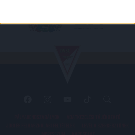
PÁLYARENDSZABÁLYOK
ADATKEZELÉSI TÁJÉKOZATÓ
JOGI ÉS FELHASZNÁLÁSI FELTÉTELEK
LEVÉL A SZERKESZTŐNEK
IMPRESSZUM
KAPCSOLAT