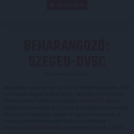
JEGYVÁSÁRLÁS
BEHARANGOZÓ
:
SZEGED-DVSC
Közzétéve: 2021.02.20.
Mozgalmas napokon van túl a DVSC labdarúgócsapata. A hét
első napján nagyon fontos bajnoki rangadót vívott a remek
formában lévő, feljutásra is esélyes
Gyirmót FC ellen
a
Nagyerdei Stadionban, ám Csertői Aurél együttese csakúgy,
mint az őszi odavágón, ezúttal is legyőzte a mieinket. A
vereséget követően kedden klubunk vezetősége
hivatalos sajtótájékoztatón
bejelentette, távozik a DVSC