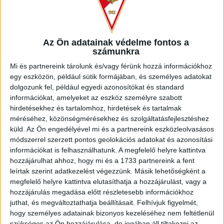
fordulóban 1-1-es döntetlent ért el a Budaörs vendégeként
Tatabányán.
Hozzánk hasonlóan egyébként a szegediek is új edzővel
Az Ön adatainak védelme fontos a
dolgoznak, 2020 utolsó napján váltottak, a kispadra Dragan
számunkra
Vukmir ült le, akit bizonyára nem kell bemutatni a Loki-
Mi és partnereink tárolunk és/vagy férünk hozzá információkhoz
szurkolóknak. A Szerbiában született egykori játékosunk két
egy eszközön, például sütik formájában, és személyes adatokat
bajnoki címet és két Magyar Kupát nyert a DVSC-vel,
dolgozunk fel, például egyedi azonosítókat és standard
emellett a Loki, a Ferencváros, a Honvéd és az MTK
információkat, amelyeket az eszköz személyre szabott
Budapest színeiben 299 NB I-es találkozón lépett pályára.
hirdetésekhez és tartalomhoz, hirdetések és tartalmak
méréséhez, közönségmérésekhez és szolgáltatásfejlesztéshez
A két csapat tavaly augusztus végén találkozott egymással
küld.
Az Ön engedélyével mi és a partnereink eszközleolvasásos
a Merkantil Bank Ligában. A debreceni mérkőzésen igaz, az
módszerrel szerzett pontos geolokációs adatokat és azonosítási
első percektől kezdve fölényben futballoztunk, de az első
információkat is felhasználhatunk. A megfelelő helyre kattintva
hozzájárulhat ahhoz, hogy mi és a 1733 partnereink a fent
játékrészben ez gólokban nem mutatkozott meg. A
leírtak szerint adatkezelést végezzünk. Másik lehetőségként a
másodikban annál inkább, előbb Bárány, majd Ferenczi,
megfelelő helyre kattintva elutasíthatja a hozzájárulást, vagy a
végezetül pedig Baráth Péter volt eredményes.
hozzájárulás megadása előtt részletesebb információkhoz
juthat, és megváltoztathatja beállításait.
Felhívjuk figyelmét,
hogy személyes adatainak bizonyos kezeléséhez nem feltétlenül
szükséges az Ön hozzájárulása, de jogában áll tiltakozni az