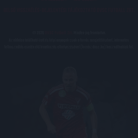
BELSŐ VISSZAÉLÉS-BEJELENTÉSI TÁJÉKOZTATÓ DVSC FUTBALL ZRT.
© 2026
DVSC Futball Zrt.
Minden jog fenntartva.
Az oldalon található írott és képi anyagok csak a forrás megjelölésével, internetes
felhasználás esetén élő hivatkozás elhelyezésével (forrás: dvsc.hu) használhatóak fel.