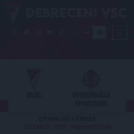
DVSC
NYÍREGYHÁZA
SPARTACUS
OTP BANK LIGA 3. FORDULÓ
2026.08.09. - 17
30
Nagyerdei Stadion
: