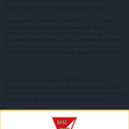
vezetőedzői posztjáról Kondás Elemér, helyét a
Huszti Szabolcs-Toldi Gábor
edzőpáros veszi át.
Ezen események tükrében készül tehát a Loki az újabb
fontos mérkőzésére, melyet a Szeged ellen játszik
vasárnap 17 órától a Szent Gellért Fórumban. Együttesünk
első ízben lép majd pályára a 2019. augusztusában átadott
létesítményben, ám a koronavírus-járvány miatt sajnos üres
lesz a közel tízezer néző befogadására alkalmas stadion.
Nem szereztünk pontot az elmúlt két bajnokinkon,
Szolnokon 2-1-es, míg a Gyirmót ellen a Nagyerdőn 2-0-s
vereséget szenvedtünk, de az előnyünk még mindig öt pont
a tabella második helyén álló Vasassal szemben.
Ami a Szegedet illeti, idei három találkozóján egy pontot
szerzett, a Szentlőrinc és a Szombathelyi Haladás ellen
egyaránt 2-1-es vereséget szenvedett, míg az elmúlt