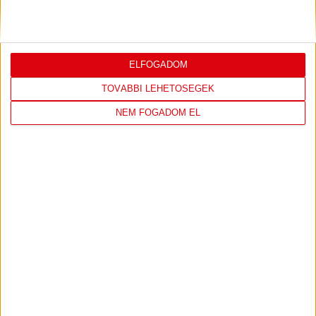
JEREVÁN-DVSC 0-0, GERT REMMEL
ÉRTÉKELÉSE
Bővebben →
ELFOGADOM
TOVÁBBI LEHETŐSÉGEK
NEM FOGADOM EL
LEGUTÓBBI EREDMÉNY
ÚJPEST FC
DVSC