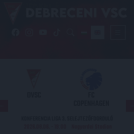
DVSC
FC
COPENHAGEN
KONFERENCIA LIGA 3. SELEJTEZŐFDORDULÓ
2026.08.06. - 19
00
Nagyerdei Stadion
: