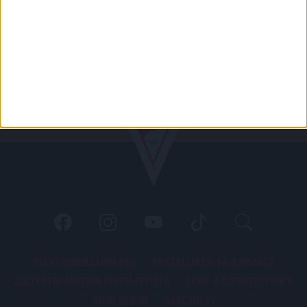
PÁLYARENDSZABÁLYOK
ADATKEZELÉSI TÁJÉKOZATÓ
JOGI ÉS FELHASZNÁLÁSI FELTÉTELEK
LEVÉL A SZERKESZTŐNEK
IMPRESSZUM
KAPCSOLAT