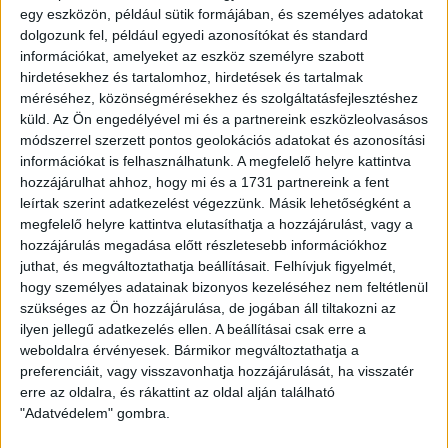
például egészen az elődöntőig menetelt, ahol a Tottenham
egy eszközön, például sütik formájában, és személyes adatokat
állította meg. Ezzel együtt a csapat ezekben az években
dolgozunk fel, például egyedi azonosítókat és standard
legyőzte többek között a Napolit, a Juventust és a
információkat, amelyeket az eszköz személyre szabott
Feyenoordot is.
hirdetésekhez és tartalomhoz, hirdetések és tartalmak
méréséhez, közönségmérésekhez és szolgáltatásfejlesztéshez
küld.
Az Ön engedélyével mi és a partnereink eszközleolvasásos
A legendás korszak után csendesebb időszak következett,
módszerrel szerzett pontos geolokációs adatokat és azonosítási
de az OFK azért többször is végzett a dobogó közelében, s
információkat is felhasználhatunk. A megfelelő helyre kattintva
noha megjárta a másodosztályt is, jelenleg stabil tagja az
hozzájárulhat ahhoz, hogy mi és a 1731 partnereink a fent
első ligának. A gárda mostani keretének összértéke a
leírtak szerint adatkezelést végezzünk. Másik lehetőségként a
Transfermarkt szerint 22,20 millió euró (a Lokié 9,33), a
megfelelő helyre kattintva elutasíthatja a hozzájárulást, vagy a
szerbeken kívül többek között szenegáli, ghánai,
hozzájárulás megadása előtt részletesebb információkhoz
elefántcsontparti, spanyol és brazil játékost is foglalkoztat.
juthat, és megváltoztathatja beállításait.
Felhívjuk figyelmét,
Indokolt külön megemlíteni a holland Jay Enem nevét, hiszen
hogy személyes adatainak bizonyos kezeléséhez nem feltétlenül
a 22 éves tehetség már 10 bajnoki gólnál jár ebben a
szükséges az Ön hozzájárulása, de jogában áll tiltakozni az
szezonban, azonban ő már a Cvena Zvezda színeiben lépett
ilyen jellegű adatkezelés ellen. A beállításai csak erre a
pályára a DVSC ellen. A keret tagja még a 36 éves
weboldalra érvényesek. Bármikor megváltoztathatja a
Stefan Scepovic, aki a 2018-19-es Videotonból lehet
preferenciáit, vagy visszavonhatja hozzájárulását, ha visszatér
ismerős.
erre az oldalra, és rákattint az oldal alján található
"Adatvédelem" gombra.
Összességében azért a fiatalos lendület és a több nagy