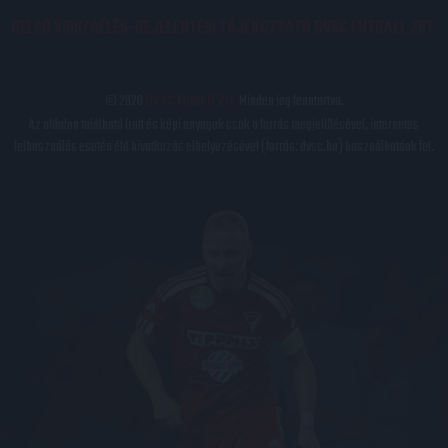
BELSŐ VISSZAÉLÉS-BEJELENTÉSI TÁJÉKOZTATÓ DVSC FUTBALL ZRT.
© 2026
DVSC Futball Zrt.
Minden jog fenntartva.
Az oldalon található írott és képi anyagok csak a forrás megjelölésével, internetes
felhasználás esetén élő hivatkozás elhelyezésével (forrás: dvsc.hu) használhatóak fel.