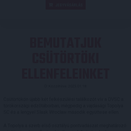
JEGYVÁSÁRLÁS
BEMUTATJUK
CSÜTÖRTÖKI
ELLENFELEINKET
Közzétéve: 2023.01.18.
Csütörtökön újabb két felkészülési találkozót vív a DVSC a
törökországi edzőtáborban, mégpedig a vajdasági Topolya
SC és a lengyel Slask Wroclaw második együttese ellen.
A Topolya a szerb első osztályú pontvadászat meghatározó