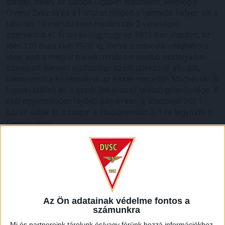
gárdája, tavaly az Európa Ligában indulhatott, jelenleg a
Crvena Zvezda és a Partizan mögött a harmadik helyen állt a
tabellán, 19 mérkőzésen mindössze 2 vereséget
szenvedett el. Érdekesség, hogy az 1913-ban alapított, az
idén 110 éves klub 1920-ig, illetve a második világháború
ideje alatt a magyar bajnoki rendszer alsóbb osztályaiban
szerepelt. Keretét elsősorban szerb játékosok alkotják,
kiemelendő a középpályán az észak-macedón Mirchevski (6
bajnoki találat) és a szerb Dakovac (7 találat) gólerőssége. A
klub egyértelműen fejlődő pályán van, új stadionját 2021
őszén adták át, a csapat a stadionavatón 2-1-re legyőzte a
Ferencvárost.
Az Ön adatainak védelme fontos a
számunkra
Mi és partnereink tárolunk és/vagy férünk hozzá információkhoz