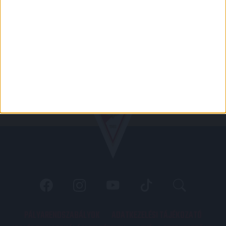
PÁLYARENDSZABÁLYOK
ADATKEZELÉSI TÁJÉKOZATÓ