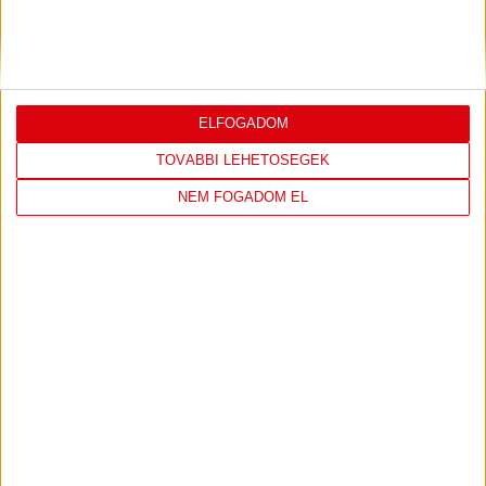
JEREVÁN-DVSC 0-0, GERT REMMEL
ÉRTÉKELÉSE
Bővebben →
ELFOGADOM
TOVÁBBI LEHETŐSÉGEK
NEM FOGADOM EL
LEGUTÓBBI EREDMÉNY
DVSC
FC
COPENHAGEN