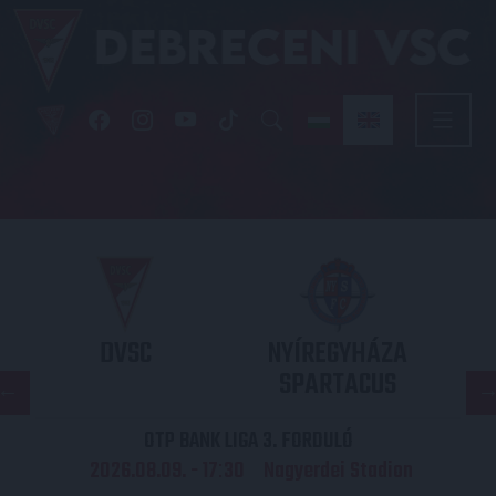
DVSC
NYÍREGYHÁZA
SPARTACUS
OTP BANK LIGA 3. FORDULÓ
2026.08.09. - 17
30
Nagyerdei Stadion
: