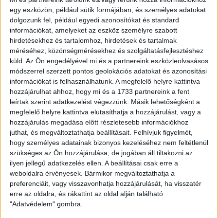
egy eszközön, például sütik formájában, és személyes adatokat
dolgozunk fel, például egyedi azonosítókat és standard
információkat, amelyeket az eszköz személyre szabott
hirdetésekhez és tartalomhoz, hirdetések és tartalmak
méréséhez, közönségmérésekhez és szolgáltatásfejlesztéshez
Vezetőedzőnk, Srdjan Blagojevic két részre osztja majd
küld.
Az Ön engedélyével mi és a partnereink eszközleolvasásos
módszerrel szerzett pontos geolokációs adatokat és azonosítási
a keretet
információkat is felhasználhatunk. A megfelelő helyre kattintva
hozzájárulhat ahhoz, hogy mi és a 1733 partnereink a fent
A lengyel Slask Wroclaw szintén nagy múltú csapat, bő 10
leírtak szerint adatkezelést végezzünk. Másik lehetőségként a
éve bajnokságot is nyert, jelenleg a középmezőnyben
megfelelő helyre kattintva elutasíthatja a hozzájárulást, vagy a
helyezkedik el. A klub második együttese a lengyel
hozzájárulás megadása előtt részletesebb információkhoz
harmadik vonalban szerepel (ez a legmagasabb osztály,
juthat, és megváltoztathatja beállításait.
Felhívjuk figyelmét,
amelyben tartalékcsapat játszhat), és nagy csatát vív
hogy személyes adatainak bizonyos kezeléséhez nem feltétlenül
tagsága meghosszabbításáért. Jelenleg a 18., de
szükséges az Ön hozzájárulása, de jogában áll tiltakozni az
mindössze 4 pontnyira van a bennmaradástól, keretében
ilyen jellegű adatkezelés ellen. A beállításai csak erre a
értelemszerűen sok fiatal, tehetséges lengyel játékos van.
weboldalra érvényesek. Bármikor megváltoztathatja a
preferenciáit, vagy visszavonhatja hozzájárulását, ha visszatér
erre az oldalra, és rákattint az oldal alján található
A Loki csütörtökön jelen állás szerint 9 órától mérkőzik meg
"Adatvédelem" gombra.
a lengyelekkel, majd 13 órától lép pályára a Topolya ellen.