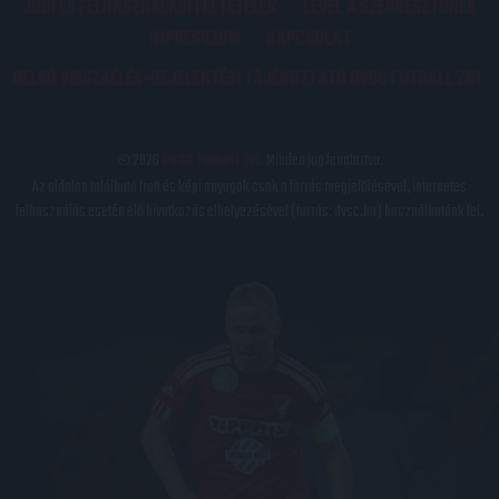
JOGI ÉS FELHASZNÁLÁSI FELTÉTELEK
LEVÉL A SZERKESZTŐNEK
IMPRESSZUM
KAPCSOLAT
BELSŐ VISSZAÉLÉS-BEJELENTÉSI TÁJÉKOZTATÓ DVSC FUTBALL ZRT.
© 2026
DVSC Futball Zrt.
Minden jog fenntartva.
Az oldalon található írott és képi anyagok csak a forrás megjelölésével, internetes
felhasználás esetén élő hivatkozás elhelyezésével (forrás: dvsc.hu) használhatóak fel.