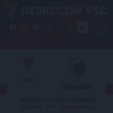
DVSC
FC
COPENHAGEN
KONFERENCIA LIGA 3. SELEJTEZŐFDORDULÓ
2026.08.06. - 19
00
Nagyerdei Stadion
: