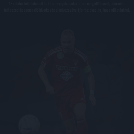
Az oldalon található írott és képi anyagok csak a forrás megjelölésével, internetes
felhasználás esetén élő hivatkozás elhelyezésével (forrás: dvsc.hu) használhatóak fel.