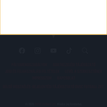
PÁLYARENDSZABÁLYOK
ADATKEZELÉSI TÁJÉKOZATÓ
JOGI ÉS FELHASZNÁLÁSI FELTÉTELEK
LEVÉL A SZERKESZTŐNEK
IMPRESSZUM
KAPCSOLAT
BELSŐ VISSZAÉLÉS-BEJELENTÉSI TÁJÉKOZTATÓ DVSC FUTBALL ZRT.
© 2026
DVSC Futball Zrt.
Minden jog fenntartva.