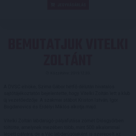
JEGYVÁSÁRLÁS
BEMUTATJUK VITELKI
ZOLTÁNT
Közzétéve: 2019.12.30.
A DVSC elnöke, Szima Gábor hétfő délután hivatalos
sajtótájékoztatón bejelentette, hogy Vitelki Zoltán lett a klub
új vezetőedzője. A szakmai stábot Kriston István, Igor
Bogdanovics és Erdélyi Miklós alkotja majd.
Vitelki Zoltán labdarúgó-pályafutása zömét Diósgyőrben
töltötte, amelynek mezében több, mint 500 alkalommal
lépett pályára, de a Vác labdarúgójaként is szerepelt az