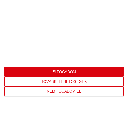
LEGUTÓBBI EREDMÉNY
ÚJPEST FC
DVSC
ELFOGADOM
TOVÁBBI LEHETŐSÉGEK
4
-
2
NEM FOGADOM EL
2026-08-02
OTP BANK LIGA 2.
MECCS
15:30
FORDULÓ
RÉSZLETEI