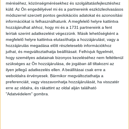
LEGUTÓBBI HÍREK
méréséhez, közönségmérésekhez és szolgáltatásfejlesztéshez
küld.
Az Ön engedélyével mi és a partnereink eszközleolvasásos
módszerrel szerzett pontos geolokációs adatokat és azonosítási
RENDKÍVÜLI HŐSÉG
TÖBB MÓDON IS
:
információkat is felhasználhatunk. A megfelelő helyre kattintva
IGYEKSZIK SEGÍTENI A SZURKOLÓKAT A DVSC
hozzájárulhat ahhoz, hogy mi és a 1731 partnereink a fent
leírtak szerint adatkezelést végezzünk. Másik lehetőségként a
2026.08.06.
megfelelő helyre kattintva elutasíthatja a hozzájárulást, vagy a
Nagy meccs vár csütörtökön 19 órától a Lokira és a
hozzájárulás megadása előtt részletesebb információkhoz
szurkolóira, csapatunk a dán FC Copenhagent fogadja az
juthat, és megváltoztathatja beállításait.
Felhívjuk figyelmét,
UEFA Konferencia Liga selejtezőjében. Klubunk a rendkívüli
hogy személyes adatainak bizonyos kezeléséhez nem feltétlenül
időjárási körülmények miatt több intézkedésről is döntött a
szükséges az Ön hozzájárulása, de jogában áll tiltakozni az
mai mérkőzésre vonatkozóan. A stadion 6 pontján
ilyen jellegű adatkezelés ellen. A beállításai csak erre a
vízosztással igyekszünk segíteni a szurkolók hidratációját,
weboldalra érvényesek. Bármikor megváltoztathatja a
ehhez kapcsolódóan az is fontos, hogy 0,5 liter űrtartalomig
preferenciáit, vagy visszavonhatja hozzájárulását, ha visszatér
[…]
erre az oldalra, és rákattint az oldal alján található
"Adatvédelem" gombra.
Bővebben →
MEGÚJULT AZ AJÁNDÉKBOLT, CSÜTÖRTÖKÖN
NYIT A DVSC STORE!