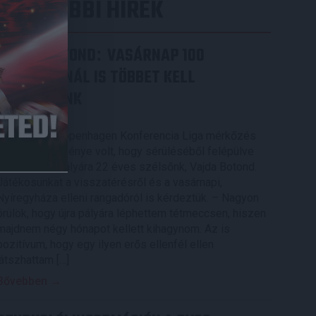
LEGUTÓBBI HÍREK
VAJDA BOTOND
VASÁRNAP 100
:
SZÁZALÉKNÁL IS TÖBBET KELL
BELEADNUNK
2026.08.07.
A DVSC-FC Copenhagen Konferencia Liga mérkőzés
örömteli eseménye volt, hogy sérüléséből felépülve
visszatért a pályára 22 éves szélsőnk, Vajda Botond.
Játékosunkat a visszatérésről és a vasárnapi,
Nyíregyháza elleni rangadóról is kérdeztük. – Nagyon
örülök, hogy újra pályára léphettem tétmeccsen, hiszen
majdnem négy hónapot kellett kihagynom. Az is
pozitívum, hogy egy ilyen erős ellenfél ellen
játszhattam […]
Bővebben →