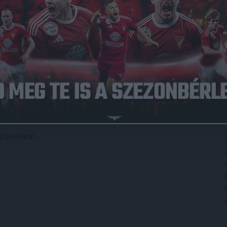
ebrecenbe, ugyanis az U19-es nemzeti válogatott
os nemzeti együttes a szabadkai Vilotic-tornára utazik el,
zeri és a szerb együttessel is az Eb-selejtezők
bbjutást az őszi selejtezőcsoportból, a minitornát október 6.
az osztrákokat, a harmadikból a fehéroroszokat, a
őzéséhez!