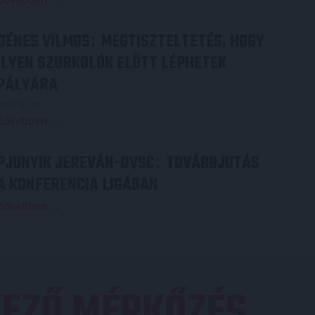
DÉNES VILMOS
MEGTISZTELTETÉS, HOGY
:
ILYEN SZURKOLÓK ELŐTT LÉPHETEK
PÁLYÁRA
2026.07.31.
Bővebben →
PJUNYIK JEREVÁN-DVSC
TOVÁBBJUTÁS
:
A KONFERENCIA LIGÁBAN
Bővebben →
EZŐ MÉRKŐZÉS