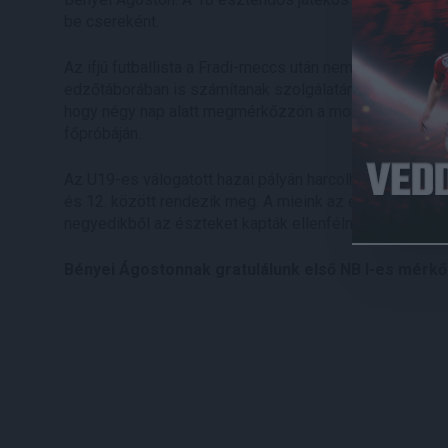
be csereként.
Az ifjú futballista a Fradi-meccs után nem tért haza D
edzőtáborában is számítanak szolgálatára. A korosztály
hogy négy nap alatt megmérkőzzön a montenegrói, az a
főpróbáján.
Az U19-es válogatott hazai pályán harcolhatja ki a tová
és 12. között rendezik meg. A mieink az első kalapból 
negyedikből az észteket kapták ellenfélnek.
Bényei Ágostonnak gratulálunk első NB I-es mérk