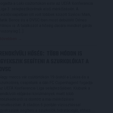
fogadta a Loki csütörtökön este az UEFA Konferencia
Liga 3. selejtezőkörének első mérkőzésén. A
kezdőcsapatban ott volt többek között Szécsi Márk,
Batik Bence és a DVSC-ben most debütáló Dénes
Vilmos is. A találkozót a hőség dacára mindkét gárda
viszonylag […]
Bővebben →
RENDKÍVÜLI HŐSÉG
TÖBB MÓDON IS
:
IGYEKSZIK SEGÍTENI A SZURKOLÓKAT A
DVSC
Nagy meccs vár csütörtökön 19 órától a Lokira és a
szurkolóira, csapatunk a dán FC Copenhagent fogadja
az UEFA Konferencia Liga selejtezőjében. Klubunk a
rendkívüli időjárási körülmények miatt több
intézkedésről is döntött a mai mérkőzésre
vonatkozóan. A stadion 6 pontján vízosztással
igyekszünk segíteni a szurkolók hidratációját, ehhez