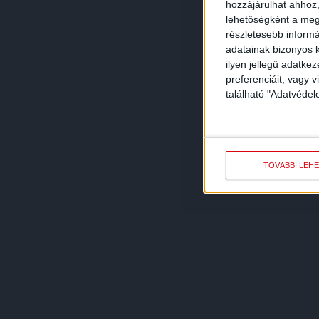
hozzájárulhat ahhoz,
lehetőségként a megf
részletesebb informác
adatainak bizonyos k
ilyen jellegű adatke
preferenciáit, vagy v
található "Adatvéde
TOVÁBBI LEH