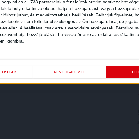
 hogy mi és a 1733 partnereink a fent leírtak szerint adatkezelést vég
elelő helyre kattintva elutasíthatja a hozzájárulást, vagy a hozzájárul
iókhoz juthat, és megváltoztathatja beállításait.
Felhívjuk figyelmét, 
ezeléséhez nem feltétlenül szükséges az Ön hozzájárulása, de jogában 
zelés ellen. A beállításai csak erre a weboldalra érvényesek. Bármikor m
isszavonhatja hozzájárulását, ha visszatér erre az oldalra, és rákattint a
lem" gombra.
ETŐSÉGEK
NEM FOGADOM EL
EL