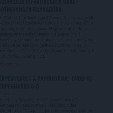
SZURKOLÓI INFORMÁCIÓK A DVSC-
NYÍREGYHÁZA RANGADÓRA
A DVSC az OTP Bank Liga 3. fordulójában az ősi rivális
Nyíregyházát fogadja augusztus 9-én, vasárnap 17.30-
kor a Nagyerdei Stadionban. Nagy az érdeklődés, a
találkozóra megvásárolhatók a jegyek online, a
www.nagyerdeistadion.hu oldalon, illetve személyesen
a stadion pénztáraiban (nyitva hétköznap 10 és 18,
szombaton 10 és 15 óra között, vasárnap 10 órától). A
DVSC Store vasárnap 12 […]
Bővebben →
ÉRVÉNYESÜLT A PAPÍRFORMA
DVSC-FC
:
COPENHAGEN 0-3
2026.08.06.
Az örmény Pjunyik Jereván búcsúztatása után a
bombaerős, válogatottakkal teletűzdelt, dán
rekordbajnok FC Copenhagen (Köbenhavn) együttesét