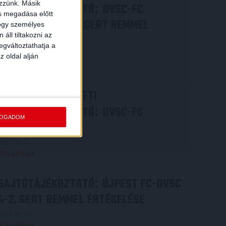
ezzünk. Másik
SAJTÓTÁJÉKOZTATÓ
DVSC-FC
:
ás megadása előtt
COPENHAGEN 0-3, GERT REMMEL
hogy személyes
áll tiltakozni az
ÉRTÉKELÉSE
egváltoztathatja a
2026.08.07.
z oldal alján
Bővebben →
VIDEÓ! MECCS ELŐTTI
SAJTÓTÁJÉKOZTATÓ
DVSC-FC
:
FOGADOM
COPENHAGEN
2026.08.05.
Bővebben →
SAJTÓTÁJÉKOZTATÓ
ÚJPEST FC-DVSC
:
4-2, GERT REMMEL ÉRTÉKELÉSE
2026.08.03.
Bővebben →