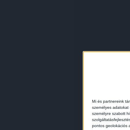
Mi és partnereink tá
személyes adatokat d
személyre szabott h
szolgáltatásfejleszté
pontos geolokációs a