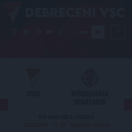
DVSC
NYÍREGYHÁZA
SPARTACUS
OTP BANK LIGA 3. FORDULÓ
2026.08.09. - 17
30
Nagyerdei Stadion
: