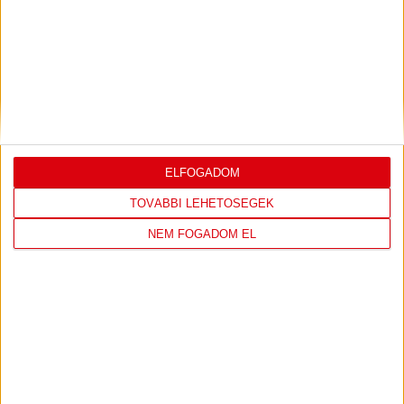
DÉNES VILMOS
MEGTISZTELTETÉS, HOGY
:
ILYEN SZURKOLÓK ELŐTT LÉPHETEK PÁLYÁRA
2026.07.31.
Bővebben →
PJUNYIK JEREVÁN-DVSC
TOVÁBBJUTÁS A
:
KONFERENCIA LIGÁBAN
ELFOGADOM
TOVÁBBI LEHETŐSÉGEK
Bővebben →
NEM FOGADOM EL
LEGUTÓBBI EREDMÉNY