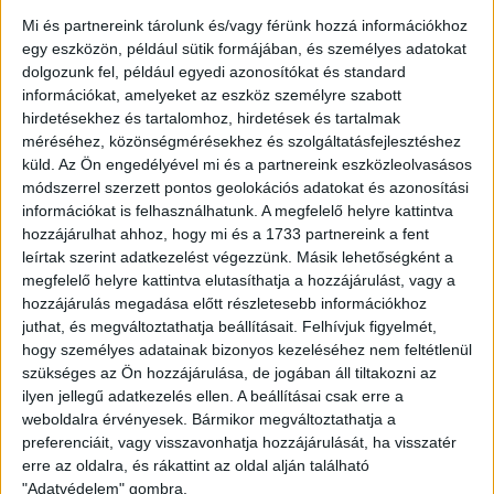
Úgy gondolom, sokat tettem azért, hogy idén én kapjam a
Mi és partnereink tárolunk és/vagy férünk hozzá információkhoz
díjat, igyekeztem mindig a legjobb teljesítményt nyújtani,
egy eszközön, például sütik formájában, és személyes adatokat
nem csak klubcsapatomban, hanem a válogatottban is. Ez a
dolgozunk fel, például egyedi azonosítókat és standard
díj megerősít abban, hogy jó úton járok. Nem szeretnék
információkat, amelyeket az eszköz személyre szabott
közhelyeket pufogtatni, de tényleg arra sarkall, hogy még
hirdetésekhez és tartalomhoz, hirdetések és tartalmak
többet dolgozzam. Nem szabad azzal megelégednem, hogy
méréséhez, közönségmérésekhez és szolgáltatásfejlesztéshez
most engem választott edzőm a legjobb játékosnak,
küld.
Az Ön engedélyével mi és a partnereink eszközleolvasásos
szeretnék majd az U17-ben is a legjobb lenni. A korosztályos
módszerrel szerzett pontos geolokációs adatokat és azonosítási
válogatott Európa-bajnoki selejtezőre készül, olyan
információkat is felhasználhatunk. A megfelelő helyre kattintva
teljesítményt kell nyújtanom, hogy a szövetségi edző
hozzájárulhat ahhoz, hogy mi és a 1733 partnereink a fent
behívjon a keretbe. Minden téren van hová fejlődnöm, de
leírtak szerint adatkezelést végezzünk. Másik lehetőségként a
legfőképp a gólszerzésben kell hatékonyabbnak lennem.
megfelelő helyre kattintva elutasíthatja a hozzájárulást, vagy a
Szüleimnek örök hálával tartozom a rengeteg segítségért,
hozzájárulás megadása előtt részletesebb információkhoz
támogatásért. Köszönetet mondanék még Szabó Zoli
juthat, és megváltoztathatja beállításait.
Felhívjuk figyelmét,
hogy személyes adatainak bizonyos kezeléséhez nem feltétlenül
bácsinak Tiszavasváriban, mert ő fedezett fel, Quirikó
szükséges az Ön hozzájárulása, de jogában áll tiltakozni az
Lászlónak, hajdúnánási edzőmnek, Horváth Imrének és az
ilyen jellegű adatkezelés ellen. A beállításai csak erre a
akadémiai trénereimnek, Pénzes Lászlónak, Lente Lajosnak,
weboldalra érvényesek. Bármikor megváltoztathatja a
Németi Jánosnak, Sándor Csabának, Joó Zsoltnak, Kerekes
preferenciáit, vagy visszavonhatja hozzájárulását, ha visszatér
Zsombornak, Gulácsi Bencének, rengeteget tanultam tőlük,
erre az oldalra, és rákattint az oldal alján található
az ő munkájuknak köszönhetően tartok most itt. Többször
"Adatvédelem" gombra.