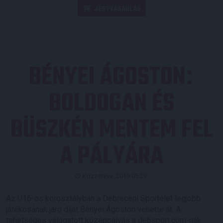
JEGYVÁSÁRLÁS
BÉNYEI ÁGOSTON
:
BOLDOGAN ÉS
BÜSZKÉN MENTEM FEL
A PÁLYÁRA
Közzétéve: 2019.05.29.
Az U16-os korosztályban a Debreceni Sportélet legjobb
játékosának járó díját Bényei Ágoston vehette át. A
tehetséges válogatott középpályás a debsport.com-nak