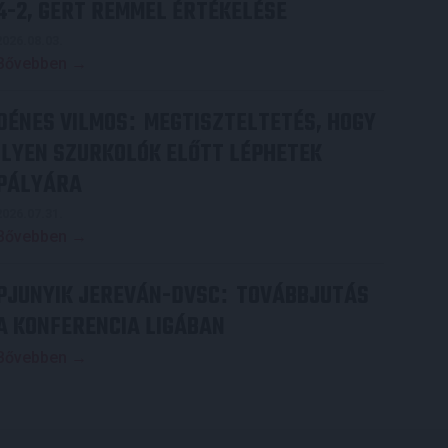
4-2, GERT REMMEL ÉRTÉKELÉSE
2026.08.03.
Bővebben →
DÉNES VILMOS
MEGTISZTELTETÉS, HOGY
:
ILYEN SZURKOLÓK ELŐTT LÉPHETEK
PÁLYÁRA
2026.07.31.
Bővebben →
PJUNYIK JEREVÁN-DVSC
TOVÁBBJUTÁS
:
A KONFERENCIA LIGÁBAN
Bővebben →