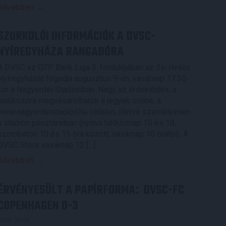
Bővebben →
SZURKOLÓI INFORMÁCIÓK A DVSC-
NYÍREGYHÁZA RANGADÓRA
A DVSC az OTP Bank Liga 3. fordulójában az ősi rivális
Nyíregyházát fogadja augusztus 9-én, vasárnap 17.30-
kor a Nagyerdei Stadionban. Nagy az érdeklődés, a
találkozóra megvásárolhatók a jegyek online, a
www.nagyerdeistadion.hu oldalon, illetve személyesen
a stadion pénztáraiban (nyitva hétköznap 10 és 18,
szombaton 10 és 15 óra között, vasárnap 10 órától). A
DVSC Store vasárnap 12 […]
Bővebben →
ÉRVÉNYESÜLT A PAPÍRFORMA
DVSC-FC
:
COPENHAGEN 0-3
2026.08.06.