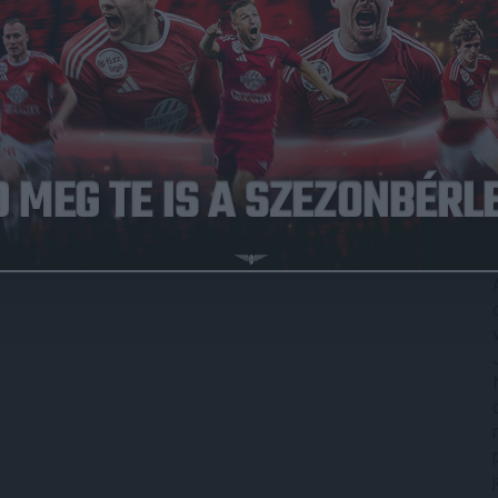
i mérkőzést játszik Észak-Macedónia ellen. A keretbe
tehetsége, Bényei Ágoston és Fűzfői Márk.
eptember 3-án, 17 órától, míg a másodikat szeptember 5-én,