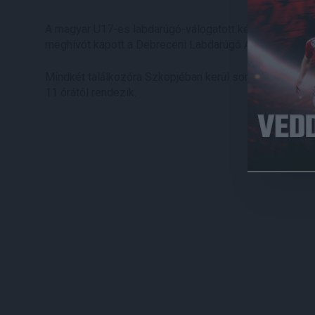
A magyar U17-es labdarúgó-válogatott két felkészülés
meghívót kapott a Debreceni Labdarúgó Akadémia két 
Mindkét találkozóra Szkopjéban kerül sor. Az elsőt sz
11 órától rendezik.