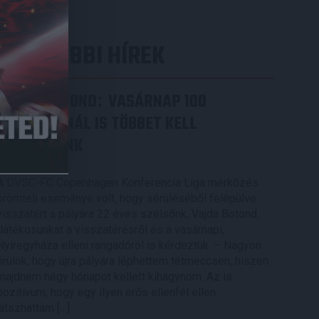
LEGUTÓBBI HÍREK
VAJDA BOTOND
VASÁRNAP 100
:
SZÁZALÉKNÁL IS TÖBBET KELL
BELEADNUNK
2026.08.07.
A DVSC-FC Copenhagen Konferencia Liga mérkőzés
örömteli eseménye volt, hogy sérüléséből felépülve
visszatért a pályára 22 éves szélsőnk, Vajda Botond.
Játékosunkat a visszatérésről és a vasárnapi,
Nyíregyháza elleni rangadóról is kérdeztük. – Nagyon
örülök, hogy újra pályára léphettem tétmeccsen, hiszen
majdnem négy hónapot kellett kihagynom. Az is
pozitívum, hogy egy ilyen erős ellenfél ellen
játszhattam […]