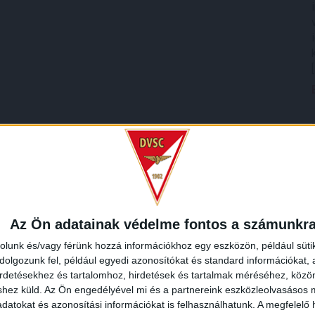
Az Ön adatainak védelme fontos a számunkr
rolunk és/vagy férünk hozzá információkhoz egy eszközön, például süti
olgozunk fel, például egyedi azonosítókat és standard információkat,
irdetésekhez és tartalomhoz, hirdetések és tartalmak méréséhez, kö
shez küld.
Az Ön engedélyével mi és a partnereink eszközleolvasásos m
datokat és azonosítási információkat is felhasználhatunk. A megfelelő h