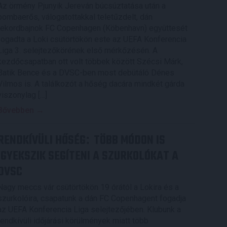
Az örmény Pjunyik Jereván búcsúztatása után a
bombaerős, válogatottakkal teletűzdelt, dán
rekordbajnok FC Copenhagen (Köbenhavn) együttesét
fogadta a Loki csütörtökön este az UEFA Konferencia
Liga 3. selejtezőkörének első mérkőzésén. A
kezdőcsapatban ott volt többek között Szécsi Márk,
Batik Bence és a DVSC-ben most debütáló Dénes
Vilmos is. A találkozót a hőség dacára mindkét gárda
viszonylag […]
Bővebben →
RENDKÍVÜLI HŐSÉG
TÖBB MÓDON IS
:
IGYEKSZIK SEGÍTENI A SZURKOLÓKAT A
DVSC
Nagy meccs vár csütörtökön 19 órától a Lokira és a
szurkolóira, csapatunk a dán FC Copenhagent fogadja
az UEFA Konferencia Liga selejtezőjében. Klubunk a
rendkívüli időjárási körülmények miatt több