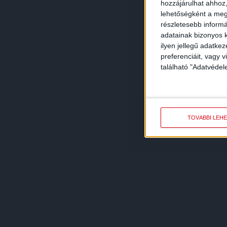
hozzájárulhat ahhoz,
lehetőségként a megf
részletesebb informác
adatainak bizonyos k
ilyen jellegű adatke
preferenciáit, vagy v
található "Adatvéde
TOVÁBBI LEH