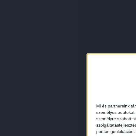
Mi és partnereink tá
személyes adatokat d
személyre szabott h
szolgáltatásfejleszté
pontos geolokációs a