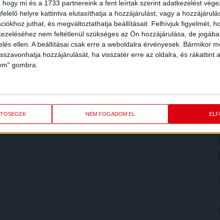
 hogy mi és a 1733 partnereink a fent leírtak szerint adatkezelést vég
elelő helyre kattintva elutasíthatja a hozzájárulást, vagy a hozzájárul
iókhoz juthat, és megváltoztathatja beállításait.
Felhívjuk figyelmét, 
ezeléséhez nem feltétlenül szükséges az Ön hozzájárulása, de jogában 
zelés ellen. A beállításai csak erre a weboldalra érvényesek. Bármikor m
isszavonhatja hozzájárulását, ha visszatér erre az oldalra, és rákattint a
lem" gombra.
ETŐSÉGEK
NEM FOGADOM EL
EL