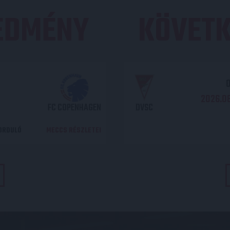
REDMÉNY
KÖVETK
O
2026.08
FC COPENHAGEN
DVSC
DORDULÓ
MECCS RÉSZLETEI