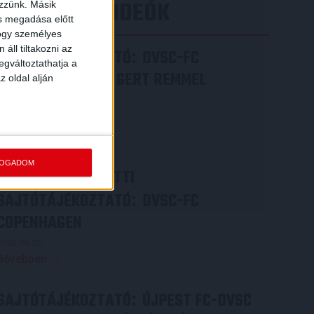
LEGÚJABB VIDEÓK
ezzünk. Másik
ás megadása előtt
hogy személyes
áll tiltakozni az
SAJTÓTÁJÉKOZTATÓ
DVSC-FC
:
egváltoztathatja a
COPENHAGEN 0-3, GERT REMMEL
z oldal alján
ÉRTÉKELÉSE
2026.08.07.
Bővebben →
FOGADOM
VIDEÓ! MECCS ELŐTTI
SAJTÓTÁJÉKOZTATÓ
DVSC-FC
:
COPENHAGEN
2026.08.05.
Bővebben →
SAJTÓTÁJÉKOZTATÓ
ÚJPEST FC-DVSC
: