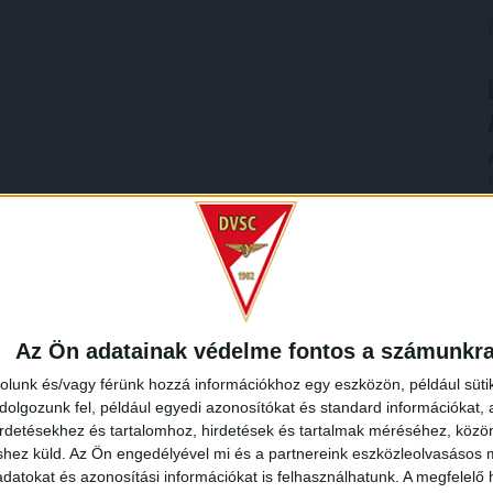
Az Ön adatainak védelme fontos a számunkr
rolunk és/vagy férünk hozzá információkhoz egy eszközön, például süti
olgozunk fel, például egyedi azonosítókat és standard információkat,
irdetésekhez és tartalomhoz, hirdetések és tartalmak méréséhez, kö
shez küld.
Az Ön engedélyével mi és a partnereink eszközleolvasásos m
datokat és azonosítási információkat is felhasználhatunk. A megfelelő h