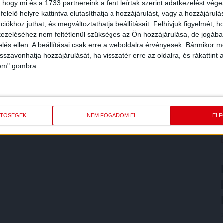
 hogy mi és a 1733 partnereink a fent leírtak szerint adatkezelést vég
elelő helyre kattintva elutasíthatja a hozzájárulást, vagy a hozzájárul
iókhoz juthat, és megváltoztathatja beállításait.
Felhívjuk figyelmét, 
ezeléséhez nem feltétlenül szükséges az Ön hozzájárulása, de jogában 
zelés ellen. A beállításai csak erre a weboldalra érvényesek. Bármikor m
isszavonhatja hozzájárulását, ha visszatér erre az oldalra, és rákattint a
lem" gombra.
ETŐSÉGEK
NEM FOGADOM EL
EL