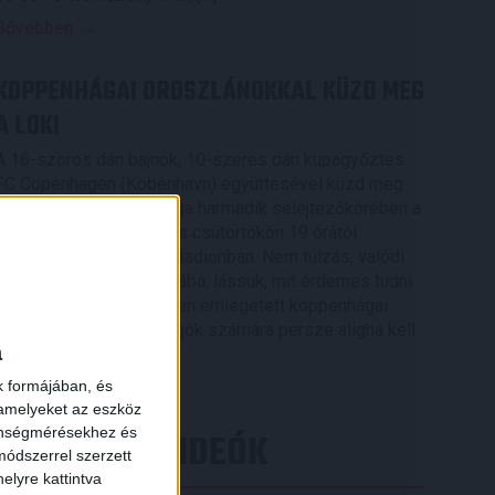
Bővebben →
KOPPENHÁGAI OROSZLÁNOKKAL KÜZD MEG
A LOKI
A 16-szoros dán bajnok, 10-szeres dán kupagyőztes
FC Copenhagen (Köbenhavn) együttesével küzd meg
az UEFA Konferencia Liga harmadik selejtezőkörében a
DVSC, az első mérkőzés csütörtökön 19 órától
kezdődik a Nagyerdei Stadionban. Nem túlzás, valódi
nagyvad akadt a Loki útjába, lássuk, mit érdemes tudni
az Oroszlánok becenéven emlegetett koppenhágai
csapatról. A futballrajongók számára persze aligha kell
a
[…]
k formájában, és
Bővebben →
 amelyeket az eszköz
zönségmérésekhez és
LEGÚJABB VIDEÓK
ódszerrel szerzett
elyre kattintva