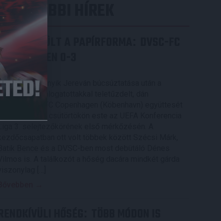
LEGUTÓBBI HÍREK
ÉRVÉNYESÜLT A PAPÍRFORMA
DVSC-FC
:
COPENHAGEN 0-3
2026.08.06.
Az örmény Pjunyik Jereván búcsúztatása után a
bombaerős, válogatottakkal teletűzdelt, dán
rekordbajnok FC Copenhagen (Köbenhavn) együttesét
fogadta a Loki csütörtökön este az UEFA Konferencia
Liga 3. selejtezőkörének első mérkőzésén. A
kezdőcsapatban ott volt többek között Szécsi Márk,
Batik Bence és a DVSC-ben most debütáló Dénes
Vilmos is. A találkozót a hőség dacára mindkét gárda
viszonylag […]
Bővebben →
RENDKÍVÜLI HŐSÉG
TÖBB MÓDON IS
: