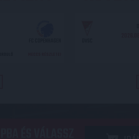
O
2026.08
FC COPENHAGEN
DVSC
DORDULÓ
MECCS RÉSZLETEI
PBA ÉS VÁLASSZ