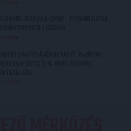
Bővebben →
PJUNYIK JEREVÁN-DVSC
TOVÁBBJUTÁS
:
A KONFERENCIA LIGÁBAN
Bővebben →
VIDEÓ! SAJTÓTÁJÉKOZTATÓ
PJUNYIK
:
JEREVÁN-DVSC 0-0, GERT REMMEL
ÉRTÉKELÉSE
Bővebben →
EZŐ MÉRKŐZÉS