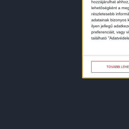
hozzájárulhat ahhoz,
lehetőségként a megf
részletesebb informác
adatainak bizonyos k
ilyen jellegű adatke
preferenciáit, vagy v
található "Adatvéde
TOVÁBBI LEH