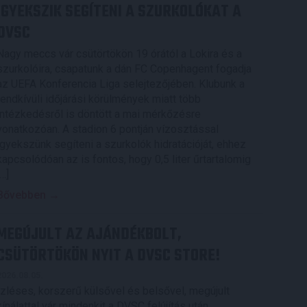
IGYEKSZIK SEGÍTENI A SZURKOLÓKAT A
DVSC
Nagy meccs vár csütörtökön 19 órától a Lokira és a
szurkolóira, csapatunk a dán FC Copenhagent fogadja
az UEFA Konferencia Liga selejtezőjében. Klubunk a
rendkívüli időjárási körülmények miatt több
intézkedésről is döntött a mai mérkőzésre
vonatkozóan. A stadion 6 pontján vízosztással
igyekszünk segíteni a szurkolók hidratációját, ehhez
kapcsolódóan az is fontos, hogy 0,5 liter űrtartalomig
[…]
Bővebben →
MEGÚJULT AZ AJÁNDÉKBOLT,
CSÜTÖRTÖKÖN NYIT A DVSC STORE!
2026.08.05.
Ízléses, korszerű külsővel és belsővel, megújult
kínálattal vár mindenkit a DVSC felújítás után