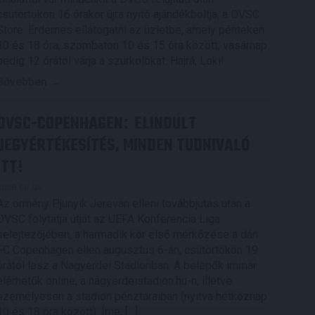
csütörtökön 16 órakor újra nyitó ajándékboltja, a DVSC
Store. Érdemes ellátogatni az üzletbe, amely pénteken
10 és 18 óra, szombaton 10 és 15 óra között, vasárnap
pedig 12 órától várja a szurkolókat. Hajrá, Loki!
Bővebben →
DVSC-COPENHAGEN
ELINDULT
:
JEGYÉRTÉKESÍTÉS, MINDEN TUDNIVALÓ
ITT!
2026.08.04.
Az örmény Pjunyik Jereván elleni továbbjutás után a
DVSC folytatja útját az UEFA Konferencia Liga
selejtezőjében, a harmadik kör első mérkőzése a dán
FC Copenhagen ellen augusztus 6-án, csütörtökön 19
órától lesz a Nagyerdei Stadionban. A belépők immár
elérhetők online, a nagyerdeistadion.hu-n, illetve
személyesen a stadion pénztáraiban (nyitva hétköznap
10 és 18 óra között). Íme, […]