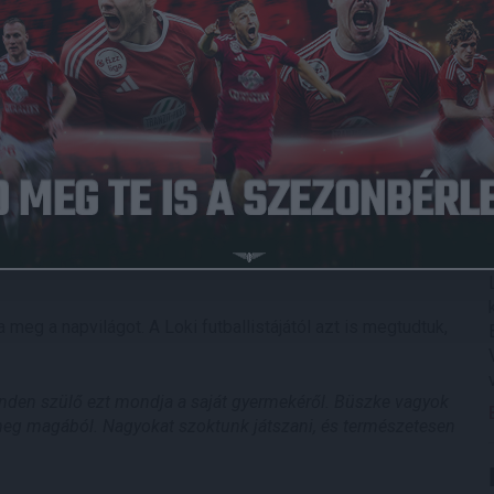
 a tréningekről és a jelenlegi helyzetről.
oportokban elkezdtük az edzéseket, de minden a biztonsági
ben többnyire futás szerepelt, és bármennyire is
ásként állta meg a helyét. Egy idő után a fásultságból vagy a
esés, de amennyire lehetett, próbáltam tartani a lelket
smét edzésbe álltunk. Egyelőre még csak technikai jellegű
ék is szerepel a programban –
fogalmazott Bényei Balázs, aki
en. –
A csapattársaim nevében is mondhatom, szeretnénk,
em, ha elhamarkodott döntés születne ezzel kapcsolatban.
 legjobb, ha biztonságos keretek között be tudnánk fejezni
 meg a napvilágot. A Loki futballistájától azt is megtudtuk,
inden szülő ezt mondja a saját gyermekéről. Büszke vagyok
meg magából. Nagyokat szoktunk játszani, és természetesen