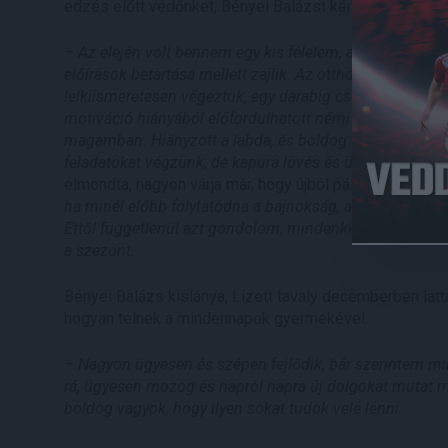
edzés előtt védőnket, Bényei Balázst kérdezte honlapunk
–
Az elején volt bennem egy kis félelem, amikor kis cs
előírások betartása mellett zajlik. Az otthoni edzésterv
lelkiismeretesen végeztük, egy darabig csak szinten tart
motiváció hiányából előfordulhatott némi erőnléti vissza
magamban. Hiányzott a labda, és boldog vagyok, hogy i
feladatokat végzünk, de kapura lövés és ügyességi ját
elmondta, nagyon várja már, hogy újból pályára léphess
ha minél előbb folytatódna a bajnokság, azt viszont n
Ettől függetlenül azt gondolom, mindenkinek az lenne a
a szezont.
Bényei Balázs kislánya, Lizett tavaly decemberben látta
hogyan telnek a mindennapok gyermekével.
–
Nagyon ügyesen és szépen fejlődik, bár szerintem m
rá, ügyesen mozog és napról napra új dolgokat mutat 
boldog vagyok, hogy ilyen sokat tudok vele lenni.