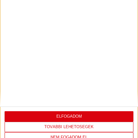
KONFERENCIA LIGÁBAN
Bővebben →
VIDEÓ! SAJTÓTÁJÉKOZTATÓ
PJUNYIK
:
JEREVÁN-DVSC 0-0, GERT REMMEL
ÉRTÉKELÉSE
Bővebben →
LEGUTÓBBI EREDMÉNY
ELFOGADOM
TOVÁBBI LEHETŐSÉGEK
NEM FOGADOM EL