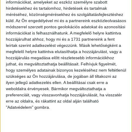
sérülés áll.
információkat, amelyeket az eszköz személyre szabott
hirdetésekhez és tartalomhoz, hirdetések és tartalmak
–
A 10. perc tájékán összecsúsztam az egyik hazai
méréséhez, közönségmérésekhez és szolgáltatásfejlesztéshez
játékossal. A térdünk találkozott, majd az enyém azonnal
küld.
Az Ön engedélyével mi és a partnereink eszközleolvasásos
elkezdett duzzadni. A szünetben még jobban megpihent, a
módszerrel szerzett pontos geolokációs adatokat és azonosítási
információkat is felhasználhatunk. A megfelelő helyre kattintva
végén pedig már teljesen érthetően jobbnak látta a stáb, ha
hozzájárulhat ahhoz, hogy mi és a 1731 partnereink a fent
egy egészséges embert küld a pályára helyettem. Azóta túl
leírtak szerint adatkezelést végezzünk. Másik lehetőségként a
vagyok egy vizsgálaton, de vár még rám kontroll a héten.
megfelelő helyre kattintva elutasíthatja a hozzájárulást, vagy a
hozzájárulás megadása előtt részletesebb információkhoz
HB
juthat, és megváltoztathatja beállításait.
Felhívjuk figyelmét,
hogy személyes adatainak bizonyos kezeléséhez nem feltétlenül
LEGUTÓBBI HÍREK
szükséges az Ön hozzájárulása, de jogában áll tiltakozni az
ilyen jellegű adatkezelés ellen. A beállításai csak erre a
weboldalra érvényesek. Bármikor megváltoztathatja a
MEGÚJULT AZ AJÁNDÉKBOLT, CSÜTÖRTÖKÖN
preferenciáit, vagy visszavonhatja hozzájárulását, ha visszatér
erre az oldalra, és rákattint az oldal alján található
NYIT A DVSC STORE!
"Adatvédelem" gombra.
2026.08.05.
Ízléses, korszerű külsővel és belsővel, megújult kínálattal
vár mindenkit a DVSC felújítás után csütörtökön 16 órakor