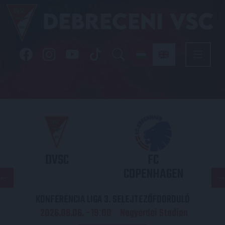
DVSC
FC
COPENHAGEN
KONFERENCIA LIGA 3. SELEJTEZŐFDORDULÓ
2026.08.06. - 19
00
Nagyerdei Stadion
: