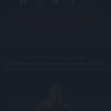
PÁLYARENDSZABÁLYOK
ADATKEZELÉSI TÁJÉKOZATÓ
JOGI ÉS FELHASZNÁLÁSI FELTÉTELEK
LEVÉL A SZERKESZTŐNEK
IMPRESSZUM
KAPCSOLAT
BELSŐ VISSZAÉLÉS-BEJELENTÉSI TÁJÉKOZTATÓ DVSC FUTBALL ZRT.
© 2026
DVSC Futball Zrt.
Minden jog fenntartva.
Az oldalon található írott és képi anyagok csak a forrás megjelölésével, internetes
felhasználás esetén élő hivatkozás elhelyezésével (forrás: dvsc.hu) használhatóak fel.