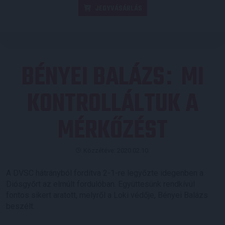
JEGYVÁSÁRLÁS
BÉNYEI BALÁZS
MI
:
KONTROLLÁLTUK A
MÉRKŐZÉST
Közzétéve: 2020.02.10.
A DVSC hátrányból fordítva 2-1-re legyőzte idegenben a
Diósgyőrt az elmúlt fordulóban. Együttesünk rendkívül
fontos sikert aratott, melyről a Loki védője, Bényei Balázs
beszélt.