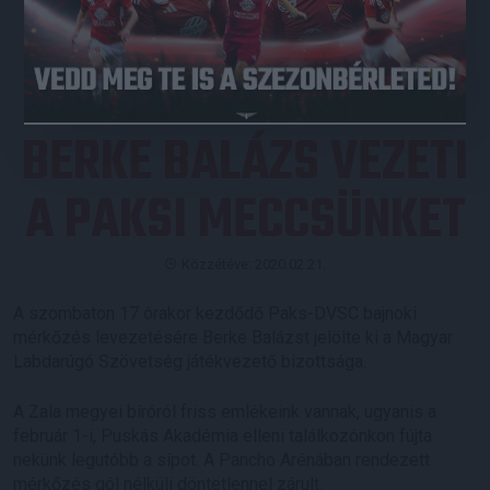
JEGYVÁSÁRLÁS
BERKE BALÁZS VEZETI
A PAKSI MECCSÜNKET
Közzétéve: 2020.02.21.
A szombaton 17 órakor kezdődő Paks-DVSC bajnoki
mérkőzés levezetésére Berke Balázst jelölte ki a Magyar
Labdarúgó Szövetség játékvezető bizottsága.
A Zala megyei bíróról friss emlékeink vannak, ugyanis a
február 1-i, Puskás Akadémia elleni találkozónkon fújta
nekünk legutóbb a sípot. A Pancho Arénában rendezett
mérkőzés gól nélküli döntetlennel zárult.