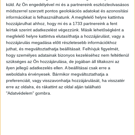
(Gyenti, […]
küld.
Az Ön engedélyével mi és a partnereink eszközleolvasásos
módszerrel szerzett pontos geolokációs adatokat és azonosítási
Bővebben →
információkat is felhasználhatunk. A megfelelő helyre kattintva
hozzájárulhat ahhoz, hogy mi és a 1733 partnereink a fent
70 ÉVES LETT KEREKES GYÖRGY, A VALAHA
leírtak szerint adatkezelést végezzünk. Másik lehetőségként a
VOLT EGYIK LEGJOBB DEBRECENI CSATÁR
megfelelő helyre kattintva elutasíthatja a hozzájárulást, vagy a
hozzájárulás megadása előtt részletesebb információkhoz
Ma ünnepli 70. születésnapját Kerekes György. A debreceni
juthat, és megváltoztathatja beállításait.
Felhívjuk figyelmét,
születésű támadó a debreceni Titászban, majd a DMTE-ben
hogy személyes adatainak bizonyos kezeléséhez nem feltétlenül
kezdte, később játszott Pécsen, az Újpestben, az FTC-ben
szükséges az Ön hozzájárulása, de jogában áll tiltakozni az
és a Videotonban is, ám pályafutása csúcspontját
ilyen jellegű adatkezelés ellen. A beállításai csak erre a
egyértelműen a Lokiban töltött évek jelentették. A népszerű
weboldalra érvényesek. Bármikor megváltoztathatja a
preferenciáit, vagy visszavonhatja hozzájárulását, ha visszatér
Gurigának hihetetlen érzéke volt a játékhoz és a
erre az oldalra, és rákattint az oldal alján található
gólszerzéshez, amit jól mutat, hogy a DMVSC-ben eltöltött
"Adatvédelem" gombra.
[…]
Bővebben →
VAJDA BOTOND
VASÁRNAP 100
:
SZÁZALÉKNÁL IS TÖBBET KELL BELEADNUNK