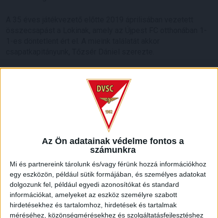
A 35 éves játékvezető előtte 2019 áprilisában vezetett
összecsapást a Lokinak, amely az Újpest FC otthonában 1-
1-es döntetlent ért el. A mieink találatát akkor
csapatkapitányunk, Tőzsér Dániel szerezte.
HB
LEGUTÓBBI HÍREK
KIKAPOTT A KIS LOKI
Az Ön adatainak védelme fontos a
2026.08.08.
számunkra
A DVSC II. szombaton Pallagon a Füzesabony gárdáját
Mi és partnereink tárolunk és/vagy férünk hozzá információkhoz
fogadta az NB III. Észak-keleti csoport 3. fordulójában, s
egy eszközön, például sütik formájában, és személyes adatokat
ezúttal nem tudott pontot szerezni. NB III. Észak-keleti
dolgozunk fel, például egyedi azonosítókat és standard
csoport, 3. forduló. DVSC II.-Füzesabony 1-2 (1-1). Pallag,
információkat, amelyeket az eszköz személyre szabott
200 néző, vezette: Oswald D. DVSC II.: Tuska – Myrtaj (Kiss
hirdetésekhez és tartalomhoz, hirdetések és tartalmak
M., 46.), Farkas T., Macsó (Lovas, 75.), Vincze T., Hermann
méréséhez, közönségmérésekhez és szolgáltatásfejlesztéshez