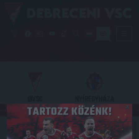
DVSC
NYÍREGYHÁZA
×
SPARTACUS
OTP BANK LIGA 3. FORDULÓ
2026.08.09. - 17
30
Nagyerdei Stadion
: