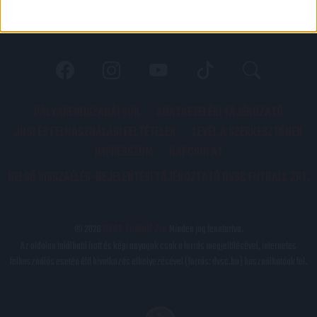
PÁLYARENDSZABÁLYOK
ADATKEZELÉSI TÁJÉKOZATÓ
JOGI ÉS FELHASZNÁLÁSI FELTÉTELEK
LEVÉL A SZERKESZTŐNEK
IMPRESSZUM
KAPCSOLAT
BELSŐ VISSZAÉLÉS-BEJELENTÉSI TÁJÉKOZTATÓ DVSC FUTBALL ZRT.
© 2026
DVSC Futball Zrt.
Minden jog fenntartva.
Az oldalon található írott és képi anyagok csak a forrás megjelölésével, internetes
felhasználás esetén élő hivatkozás elhelyezésével (forrás: dvsc.hu) használhatóak fel.