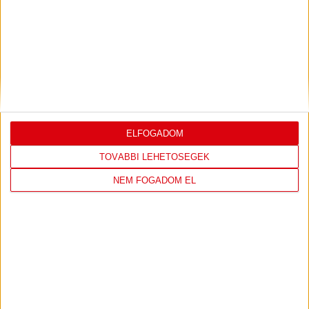
DVSC
FC
COPENHAGEN
0
-
3
ELFOGADOM
TOVÁBBI LEHETŐSÉGEK
NEM FOGADOM EL
2026-08-
KONFERENCIA LIGA 3.
MECCS
06 19:00
SELEJTEZŐFDORDULÓ
RÉSZLETEI
TOVÁBBI EREDMÉNYEK