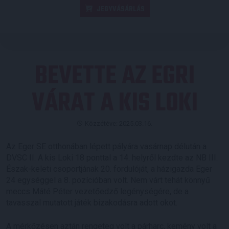
JEGYVÁSÁRLÁS
BEVETTE AZ EGRI
VÁRAT A KIS LOKI
Közzétéve: 2025.03.16.
Az Eger SE otthonában lépett pályára vasárnap délután a
DVSC II. A kis Loki 18 ponttal a 14. helyről kezdte az NB III.
Észak-keleti csoportjának 20. fordulóját, a házigazda Eger
24 egységgel a 8. pozícióban volt. Nem várt tehát könnyű
meccs Máté Péter vezetőedző legénységére, de a
tavasszal mutatott játék bizakodásra adott okot.
A mérkőzésen aztán rengeteg volt a párharc, kemény volt a