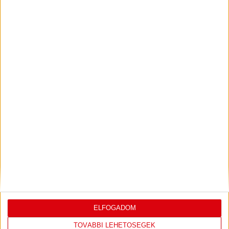
DÉNES VILMOS
MEGTISZTELTETÉS, HOGY
:
ILYEN SZURKOLÓK ELŐTT LÉPHETEK PÁLYÁRA
2026.07.31.
Bővebben →
PJUNYIK JEREVÁN-DVSC
TOVÁBBJUTÁS A
:
KONFERENCIA LIGÁBAN
Bővebben →
LEGUTÓBBI EREDMÉNY
ELFOGADOM
TOVÁBBI LEHETŐSÉGEK