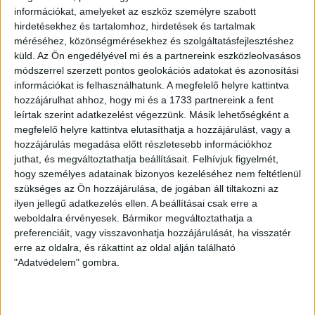
információkat, amelyeket az eszköz személyre szabott
(Patai, 88.), Regenyei, Shedrach. Vezetőedző: Máté Péter.
hirdetésekhez és tartalomhoz, hirdetések és tartalmak
méréséhez, közönségmérésekhez és szolgáltatásfejlesztéshez
Gól: Egri (40.).
küld.
Az Ön engedélyével mi és a partnereink eszközleolvasásos
módszerrel szerzett pontos geolokációs adatokat és azonosítási
LEGUTÓBBI HÍREK
információkat is felhasználhatunk. A megfelelő helyre kattintva
hozzájárulhat ahhoz, hogy mi és a 1733 partnereink a fent
leírtak szerint adatkezelést végezzünk. Másik lehetőségként a
70 ÉVES LETT KEREKES GYÖRGY, A VALAHA
megfelelő helyre kattintva elutasíthatja a hozzájárulást, vagy a
hozzájárulás megadása előtt részletesebb információkhoz
VOLT EGYIK LEGJOBB DEBRECENI CSATÁR
juthat, és megváltoztathatja beállításait.
Felhívjuk figyelmét,
2026.08.08.
hogy személyes adatainak bizonyos kezeléséhez nem feltétlenül
Ma ünnepli 70. születésnapját Kerekes György. A debreceni
szükséges az Ön hozzájárulása, de jogában áll tiltakozni az
ilyen jellegű adatkezelés ellen. A beállításai csak erre a
születésű támadó a debreceni Titászban, majd a DMTE-ben
weboldalra érvényesek. Bármikor megváltoztathatja a
kezdte, később játszott Pécsen, az Újpestben, az FTC-ben
preferenciáit, vagy visszavonhatja hozzájárulását, ha visszatér
és a Videotonban is, ám pályafutása csúcspontját
erre az oldalra, és rákattint az oldal alján található
egyértelműen a Lokiban töltött évek jelentették. A népszerű
"Adatvédelem" gombra.
Gurigának hihetetlen érzéke volt a játékhoz és a
gólszerzéshez, amit jól mutat, hogy a DMVSC-ben eltöltött
[…]