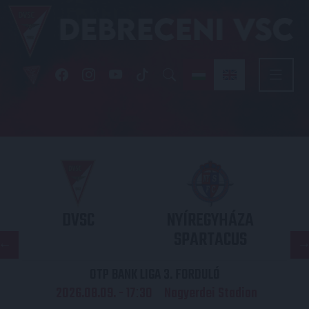
DVSC
NYÍREGYHÁZA
SPARTACUS
OTP BANK LIGA 3. FORDULÓ
2026.08.09. - 17
30
Nagyerdei Stadion
: