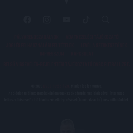
PÁLYARENDSZABÁLYOK
ADATKEZELÉSI TÁJÉKOZATÓ
JOGI ÉS FELHASZNÁLÁSI FELTÉTELEK
LEVÉL A SZERKESZTŐNEK
IMPRESSZUM
KAPCSOLAT
BELSŐ VISSZAÉLÉS-BEJELENTÉSI TÁJÉKOZTATÓ DVSC FUTBALL ZRT.
© 2026
DVSC Futball Zrt.
Minden jog fenntartva.
Az oldalon található írott és képi anyagok csak a forrás megjelölésével, internetes
felhasználás esetén élő hivatkozás elhelyezésével (forrás: dvsc.hu) használhatóak fel.