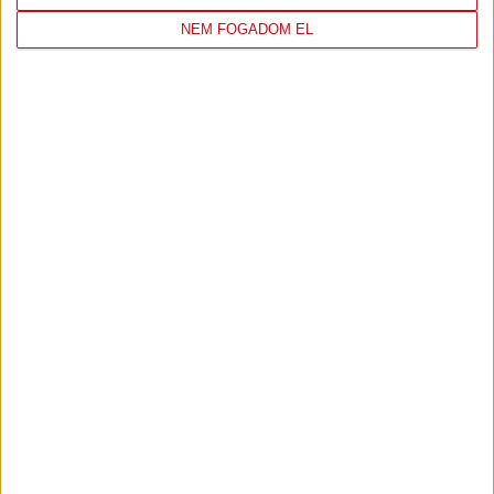
NEM FOGADOM EL
DVSC
FC
COPENHAGEN
0
-
3
2026-08-
KONFERENCIA LIGA 3.
MECCS
06 19:00
SELEJTEZŐFDORDULÓ
RÉSZLETEI
TOVÁBBI EREDMÉNYEK
KÖVETKEZŐ MÉRKŐZÉS