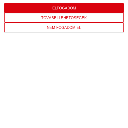
LEGUTÓBBI EREDMÉNY
ELFOGADOM
TOVÁBBI LEHETŐSÉGEK
NEM FOGADOM EL
DVSC
FC
COPENHAGEN
0
-
3
2026-08-
KONFERENCIA LIGA 3.
MECCS
06 19:00
SELEJTEZŐFDORDULÓ
RÉSZLETEI