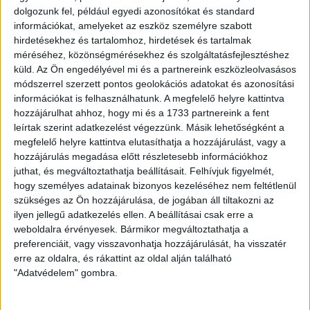
dolgozunk fel, például egyedi azonosítókat és standard
használata balesetveszélyessége és anyagi károkozása
információkat, amelyeket az eszköz személyre szabott
miatt hazánkban minden pályán tiltott. Nem beszélve arról,
hirdetésekhez és tartalomhoz, hirdetések és tartalmak
hogy megismétlődve növekvő összegű pénzbüntetéssel,
méréséhez, közönségmérésekhez és szolgáltatásfejlesztéshez
vagy akár szektorbezárással is járnak, további károkat
küld.
Az Ön engedélyével mi és a partnereink eszközleolvasásos
okozva a klubnak.
módszerrel szerzett pontos geolokációs adatokat és azonosítási
információkat is felhasználhatunk. A megfelelő helyre kattintva
A DVSC kéri a szurkolókat, hogy a jövőben mindenki tartsa
hozzájárulhat ahhoz, hogy mi és a 1733 partnereink a fent
be a pályarendszabályokat, hogy elkerüljük az UEFA, az
leírtak szerint adatkezelést végezzünk. Másik lehetőségként a
MLSZ és a rendőrség által kiszabható büntetéseket!
megfelelő helyre kattintva elutasíthatja a hozzájárulást, vagy a
hozzájárulás megadása előtt részletesebb információkhoz
LEGUTÓBBI HÍREK
juthat, és megváltoztathatja beállításait.
Felhívjuk figyelmét,
hogy személyes adatainak bizonyos kezeléséhez nem feltétlenül
szükséges az Ön hozzájárulása, de jogában áll tiltakozni az
ilyen jellegű adatkezelés ellen. A beállításai csak erre a
70 ÉVES LETT KEREKES GYÖRGY, A VALAHA
weboldalra érvényesek. Bármikor megváltoztathatja a
VOLT EGYIK LEGJOBB DEBRECENI CSATÁR
preferenciáit, vagy visszavonhatja hozzájárulását, ha visszatér
erre az oldalra, és rákattint az oldal alján található
2026.08.08.
"Adatvédelem" gombra.
Ma ünnepli 70. születésnapját Kerekes György. A debreceni
születésű támadó a debreceni Titászban, majd a DMTE-ben
kezdte, később játszott Pécsen, az Újpestben, az FTC-ben