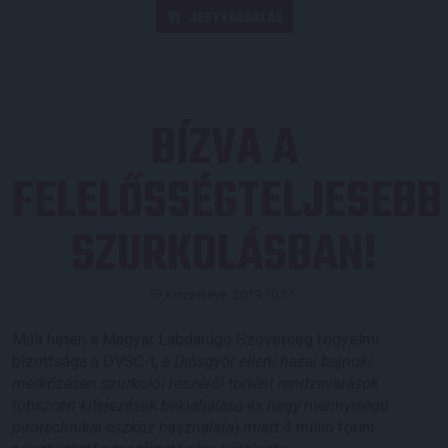
JEGYVÁSÁRLÁS
BÍZVA A
FELELŐSSÉGTELJESEBB
SZURKOLÁSBAN!
Közzétéve: 2019.10.31.
Múlt héten a Magyar Labdarúgó Szövetség fegyelmi
bizottsága a DVSC-t,
a Diósgyőr elleni hazai bajnoki
mérkőzésen szurkolói részéről történt rendzavarások
(obszcén kifejezések bekiabálása és nagy mennyiségű
pirotechnikai eszköz használata) miatt
4 millió forint