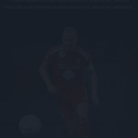
Az oldalon található írott és képi anyagok csak a forrás megjelölésével, internetes
felhasználás esetén élő hivatkozás elhelyezésével (forrás: dvsc.hu) használhatóak fel.