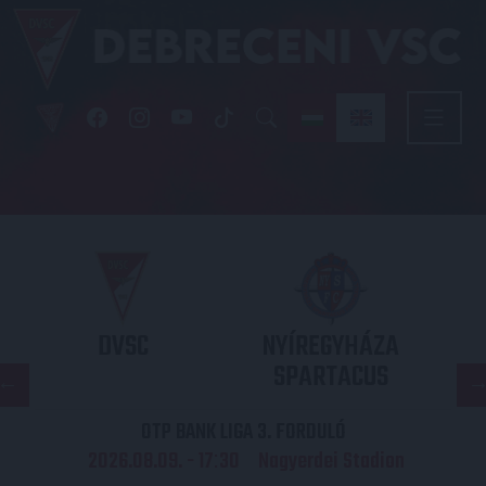
DVSC
NYÍREGYHÁZA
SPARTACUS
OTP BANK LIGA 3. FORDULÓ
2026.08.09. - 17
30
Nagyerdei Stadion
: