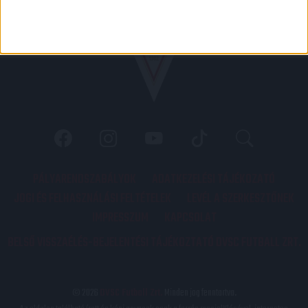
PÁLYARENDSZABÁLYOK
ADATKEZELÉSI TÁJÉKOZATÓ
JOGI ÉS FELHASZNÁLÁSI FELTÉTELEK
LEVÉL A SZERKESZTŐNEK
IMPRESSZUM
KAPCSOLAT
BELSŐ VISSZAÉLÉS-BEJELENTÉSI TÁJÉKOZTATÓ DVSC FUTBALL ZRT.
© 2026
DVSC Futball Zrt.
Minden jog fenntartva.