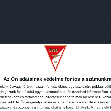
Az Ön adatainak védelme fontos a számunkr
rolunk és/vagy férünk hozzá információkhoz egy eszközön, például süti
olgozunk fel, például egyedi azonosítókat és standard információkat,
irdetésekhez és tartalomhoz, hirdetések és tartalmak méréséhez, kö
shez küld.
Az Ön engedélyével mi és a partnereink eszközleolvasásos m
datokat és azonosítási információkat is felhasználhatunk. A megfelelő h