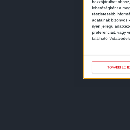
hozzájárulhat ahhoz,
lehetőségként a megf
részletesebb informác
adatainak bizonyos k
ilyen jellegű adatke
preferenciáit, vagy v
található "Adatvéde
TOVÁBBI LEH