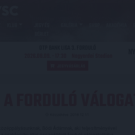
KLUB
JEGY ÉS
GALÉRIA
SHOP
AKADÉMIA
BÉRLET
OTP BANK LIGA 3. FORDULÓ
N
2026.08.09. - 17
30
Nagyerdei Stadion
:
JEGYVÁSÁRLÁS
 A FORDULÓ VÁLOG
Közzétéve: 2018.12.11.
özéppályásunknak, Bódi Ádámnak, aki teljesítményével
a csakfoci.hu által összeállított forduló válogatottjába.