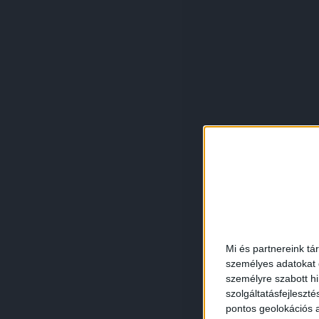
Mi és partnereink tá
személyes adatokat d
személyre szabott h
szolgáltatásfejleszté
pontos geolokációs a