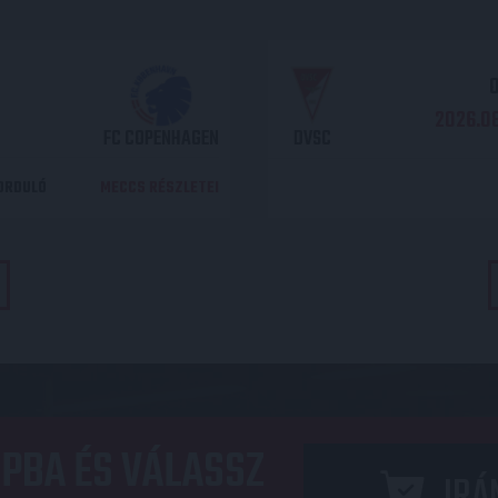
O
2026.08
FC COPENHAGEN
DVSC
DORDULÓ
MECCS RÉSZLETEI
PBA ÉS VÁLASSZ
IRÁ