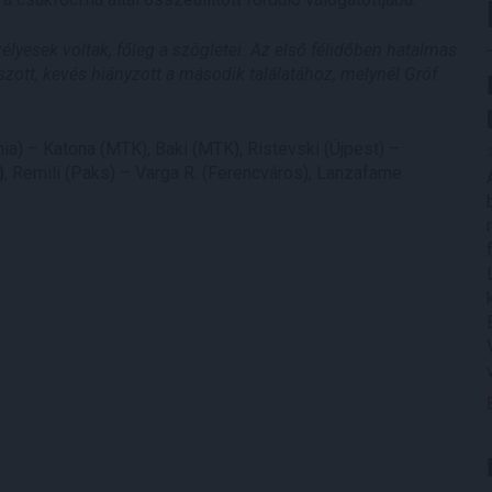
zélyesek voltak, főleg a szögletei. Az első félidőben hatalmas
szott, kevés hiányzott a második találatához, melynél Gróf
a) – Katona (MTK), Baki (MTK), Ristevski (Újpest) –
)
, Remili (Paks) – Varga R. (Ferencváros), Lanzafame