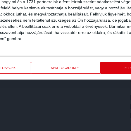
 hogy mi és a 1731 partnereink a fent leírtak szerint adatkezelést vég
elelő helyre kattintva elutasíthatja a hozzájárulást, vagy a hozzájárul
iókhoz juthat, és megváltoztathatja beállításait.
Felhívjuk figyelmét, 
ezeléséhez nem feltétlenül szükséges az Ön hozzájárulása, de jogában 
zelés ellen. A beállításai csak erre a weboldalra érvényesek. Bármikor m
isszavonhatja hozzájárulását, ha visszatér erre az oldalra, és rákattint a
lem" gombra.
ETŐSÉGEK
NEM FOGADOM EL
EL