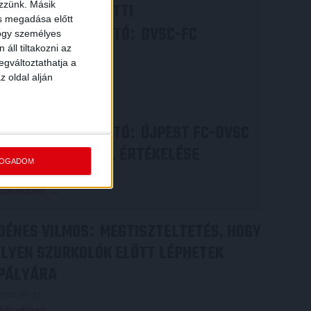
ezzünk. Másik
VIDEÓ! MECCS ELŐTTI
ás megadása előtt
SAJTÓTÁJÉKOZTATÓ
DVSC-FC
:
hogy személyes
áll tiltakozni az
COPENHAGEN
egváltoztathatja a
2026.08.05.
z oldal alján
Bővebben →
SAJTÓTÁJÉKOZTATÓ
ÚJPEST FC-DVSC
:
4-2, GERT REMMEL ÉRTÉKELÉSE
FOGADOM
2026.08.03.
Bővebben →
DÉNES VILMOS
MEGTISZTELTETÉS, HOGY
:
ILYEN SZURKOLÓK ELŐTT LÉPHETEK
PÁLYÁRA
2026.07.31.
Bővebben →