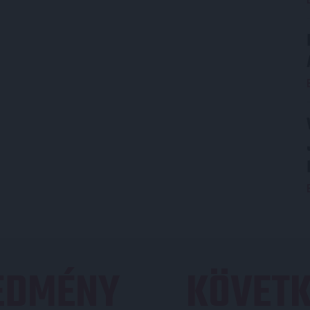
REDMÉNY
KÖVETK