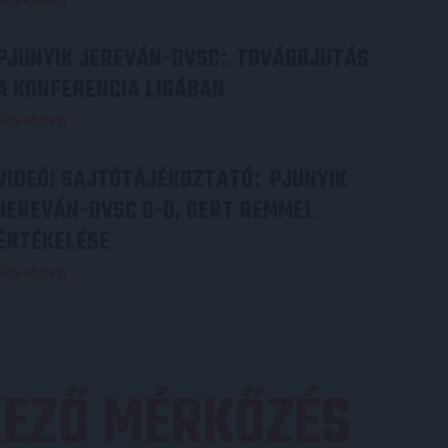
PJUNYIK JEREVÁN-DVSC
TOVÁBBJUTÁS
:
A KONFERENCIA LIGÁBAN
Bővebben →
VIDEÓ! SAJTÓTÁJÉKOZTATÓ
PJUNYIK
:
JEREVÁN-DVSC 0-0, GERT REMMEL
ÉRTÉKELÉSE
Bővebben →
EZŐ MÉRKŐZÉS