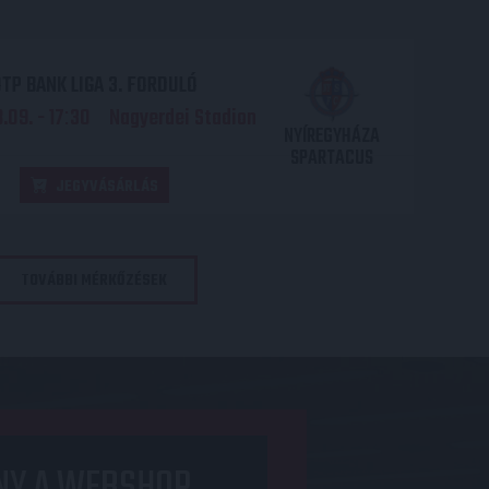
TP BANK LIGA 3. FORDULÓ
.09. - 17
30
Nagyerdei Stadion
:
NYÍREGYHÁZA
SPARTACUS
JEGYVÁSÁRLÁS
TOVÁBBI MÉRKŐZÉSEK
NY A WEBSHOP