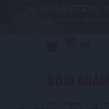
HÍREK
CSAPATOK
MÉRKŐZÉSEK
DVSC
BÓDI ÁDÁM
Nagy szerepe volt a Budapest Honvéd legyőzésében k
ezúttal is felhívta magára a figyelmet, és ismét bekerül 