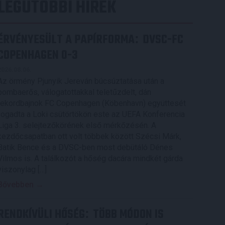
LEGUTÓBBI HÍREK
ÉRVÉNYESÜLT A PAPÍRFORMA
DVSC-FC
:
COPENHAGEN 0-3
2026.08.06.
Az örmény Pjunyik Jereván búcsúztatása után a
bombaerős, válogatottakkal teletűzdelt, dán
rekordbajnok FC Copenhagen (Köbenhavn) együttesét
fogadta a Loki csütörtökön este az UEFA Konferencia
Liga 3. selejtezőkörének első mérkőzésén. A
kezdőcsapatban ott volt többek között Szécsi Márk,
Batik Bence és a DVSC-ben most debütáló Dénes
Vilmos is. A találkozót a hőség dacára mindkét gárda
viszonylag […]
Bővebben →
RENDKÍVÜLI HŐSÉG
TÖBB MÓDON IS
: