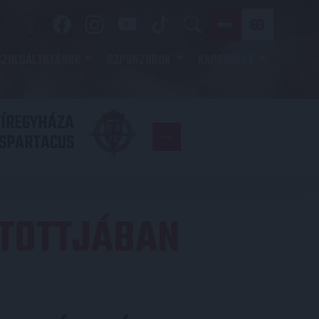
SZOLGÁLTATÁSOK
SZPONZOROK
KAPCSOLAT
YÍREGYHÁZA
FC
SPARTACUS
COPENHAGE
ATOTTJÁBAN