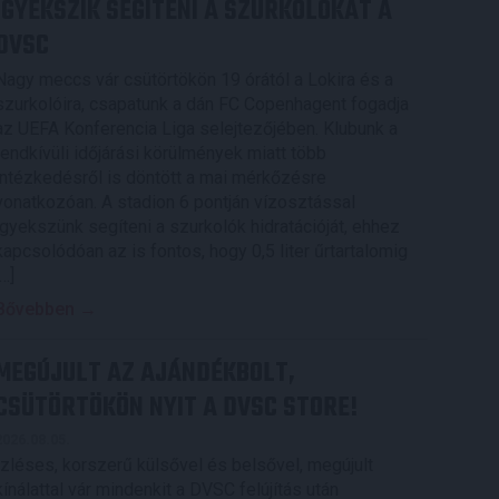
IGYEKSZIK SEGÍTENI A SZURKOLÓKAT A
DVSC
Nagy meccs vár csütörtökön 19 órától a Lokira és a
szurkolóira, csapatunk a dán FC Copenhagent fogadja
az UEFA Konferencia Liga selejtezőjében. Klubunk a
rendkívüli időjárási körülmények miatt több
intézkedésről is döntött a mai mérkőzésre
vonatkozóan. A stadion 6 pontján vízosztással
igyekszünk segíteni a szurkolók hidratációját, ehhez
kapcsolódóan az is fontos, hogy 0,5 liter űrtartalomig
[…]
Bővebben →
MEGÚJULT AZ AJÁNDÉKBOLT,
CSÜTÖRTÖKÖN NYIT A DVSC STORE!
2026.08.05.
Ízléses, korszerű külsővel és belsővel, megújult
kínálattal vár mindenkit a DVSC felújítás után