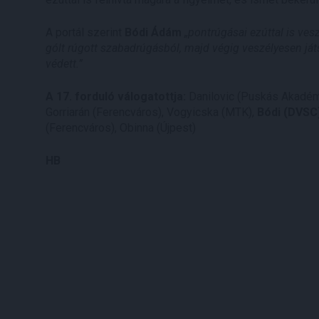
A portál szerint
Bódi Ádám
„pontrúgásai ezúttal is ves
gólt rúgott szabadrúgásból, majd végig veszélyesen ját
védett.”
A 17. forduló válogatottja:
Danilovic (Puskás Akadémi
Gorriarán (Ferencváros), Vogyicska (MTK),
Bódi (DVSC
(Ferencváros), Obinna (Újpest)
HB