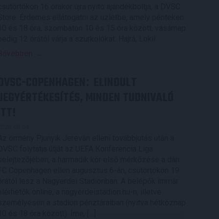
csütörtökön 16 órakor újra nyitó ajándékboltja, a DVSC
Store. Érdemes ellátogatni az üzletbe, amely pénteken
10 és 18 óra, szombaton 10 és 15 óra között, vasárnap
pedig 12 órától várja a szurkolókat. Hajrá, Loki!
Bővebben →
DVSC-COPENHAGEN
ELINDULT
:
JEGYÉRTÉKESÍTÉS, MINDEN TUDNIVALÓ
ITT!
2026.08.04.
Az örmény Pjunyik Jereván elleni továbbjutás után a
DVSC folytatja útját az UEFA Konferencia Liga
selejtezőjében, a harmadik kör első mérkőzése a dán
FC Copenhagen ellen augusztus 6-án, csütörtökön 19
órától lesz a Nagyerdei Stadionban. A belépők immár
elérhetők online, a nagyerdeistadion.hu-n, illetve
személyesen a stadion pénztáraiban (nyitva hétköznap
10 és 18 óra között). Íme, […]