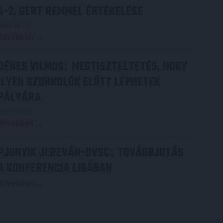
4-2, GERT REMMEL ÉRTÉKELÉSE
2026.08.03.
Bővebben →
DÉNES VILMOS
MEGTISZTELTETÉS, HOGY
:
ILYEN SZURKOLÓK ELŐTT LÉPHETEK
PÁLYÁRA
2026.07.31.
Bővebben →
PJUNYIK JEREVÁN-DVSC
TOVÁBBJUTÁS
:
A KONFERENCIA LIGÁBAN
Bővebben →