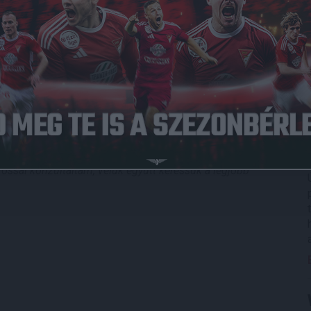
em tudok pályára lépni
– osztotta meg honlapunkkal a rossz
m az albánok elleni mindkét meccset. Vártam már, hogy
 DVSC színeiben, hiszen az előző két szezonban nem
tem volna segíteni a játékommal. Korábban én is átéltem
lesz.
t: –
Egy sérülés soha nem jön jókor, de ez most a lehető
ett eleshetek egy külföldi szerződés esélyétől is. Több
 egy másik bajnokságban futballozni, sajnos azonban ez a
vossal konzultáltam, velük együtt keressük a legjobb