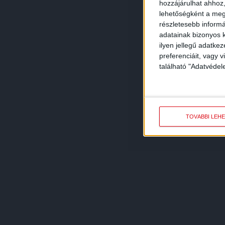
hozzájárulhat ahhoz,
lehetőségként a megf
részletesebb informác
adatainak bizonyos k
ilyen jellegű adatke
preferenciáit, vagy v
található "Adatvéde
TOVÁBBI LEH