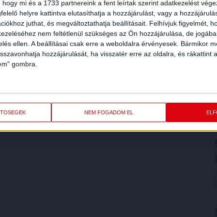
 hogy mi és a 1733 partnereink a fent leírtak szerint adatkezelést vég
elelő helyre kattintva elutasíthatja a hozzájárulást, vagy a hozzájárul
iókhoz juthat, és megváltoztathatja beállításait.
Felhívjuk figyelmét, 
ezeléséhez nem feltétlenül szükséges az Ön hozzájárulása, de jogában 
zelés ellen. A beállításai csak erre a weboldalra érvényesek. Bármikor m
isszavonhatja hozzájárulását, ha visszatér erre az oldalra, és rákattint a
lem" gombra.
ETŐSÉGEK
NEM FOGADOM EL
EL