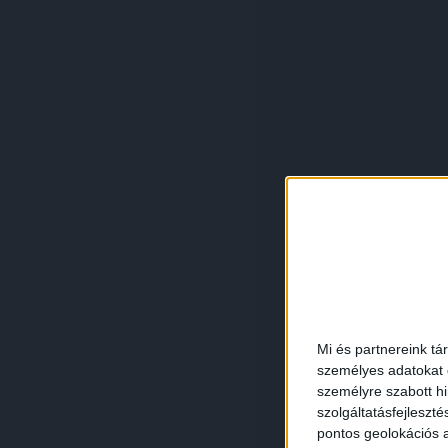
Mi és partnereink tá
személyes adatokat d
személyre szabott h
szolgáltatásfejleszté
pontos geolokációs a