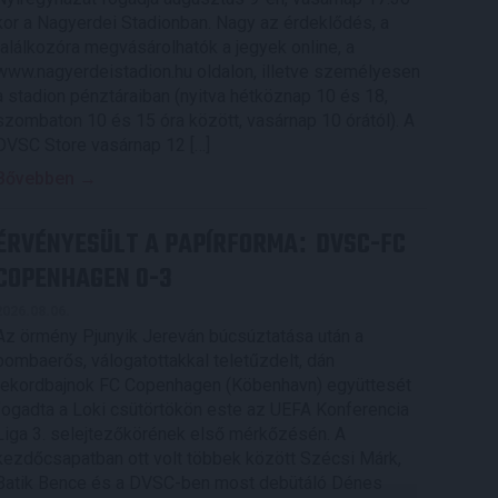
kor a Nagyerdei Stadionban. Nagy az érdeklődés, a
találkozóra megvásárolhatók a jegyek online, a
www.nagyerdeistadion.hu oldalon, illetve személyesen
a stadion pénztáraiban (nyitva hétköznap 10 és 18,
szombaton 10 és 15 óra között, vasárnap 10 órától). A
DVSC Store vasárnap 12 […]
Bővebben →
ÉRVÉNYESÜLT A PAPÍRFORMA
DVSC-FC
:
COPENHAGEN 0-3
2026.08.06.
Az örmény Pjunyik Jereván búcsúztatása után a
bombaerős, válogatottakkal teletűzdelt, dán
rekordbajnok FC Copenhagen (Köbenhavn) együttesét
fogadta a Loki csütörtökön este az UEFA Konferencia
Liga 3. selejtezőkörének első mérkőzésén. A
kezdőcsapatban ott volt többek között Szécsi Márk,
Batik Bence és a DVSC-ben most debütáló Dénes