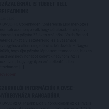
SZÁZALÉKNÁL IS TÖBBET KELL
BELEADNUNK
2026.08.07.
A DVSC-FC Copenhagen Konferencia Liga mérkőzés
örömteli eseménye volt, hogy sérüléséből felépülve
visszatért a pályára 22 éves szélsőnk, Vajda Botond.
Játékosunkat a visszatérésről és a vasárnapi,
Nyíregyháza elleni rangadóról is kérdeztük. – Nagyon
örülök, hogy újra pályára léphettem tétmeccsen, hiszen
majdnem négy hónapot kellett kihagynom. Az is
pozitívum, hogy egy ilyen erős ellenfél ellen
játszhattam […]
Bővebben →
SZURKOLÓI INFORMÁCIÓK A DVSC-
NYÍREGYHÁZA RANGADÓRA
A DVSC az OTP Bank Liga 3. fordulójában az ősi rivális
Nyíregyházát fogadja augusztus 9-én, vasárnap 17.30-