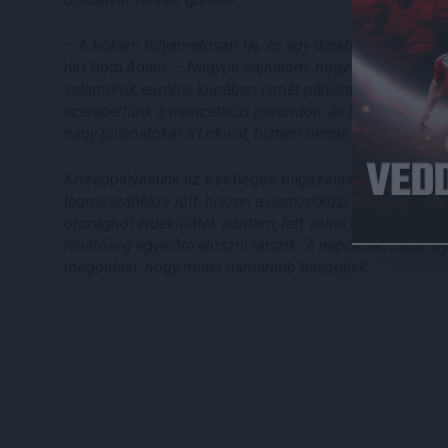
–
A bokám folyamatosan fáj, és egy darabig biztosan n
hírt Bódi Ádám. –
Nagyon sajnálom, hogy ki kell hagyno
valamelyik európai kupában ismét pályára léphessek a
szerepeltünk a nemzetközi porondon, és nagyon szeret
nagy pillanatokat a Lokival, bíztam benne, ezúttal is így 
Középpályásunk az esetleges eligazolásáról is beszél
legrosszabbkor jött, hiszen a nemzetközi szereplés mell
országból érdeklődtek irántam, lett volna lehetőségem
lehetőség egyelőre elúszni látszik. A napokban több or
megoldást, hogy minél hamarabb felépüljek.