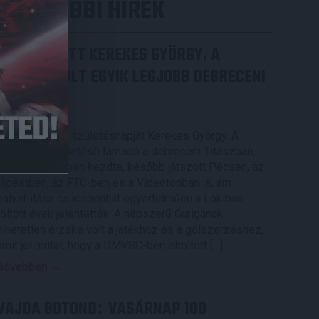
LEGUTÓBBI HÍREK
70 ÉVES LETT KEREKES GYÖRGY, A
VALAHA VOLT EGYIK LEGJOBB DEBRECENI
CSATÁR
2026.08.08.
Ma ünnepli 70. születésnapját Kerekes György. A
debreceni születésű támadó a debreceni Titászban,
majd a DMTE-ben kezdte, később játszott Pécsen, az
Újpestben, az FTC-ben és a Videotonban is, ám
pályafutása csúcspontját egyértelműen a Lokiban
töltött évek jelentették. A népszerű Gurigának
hihetetlen érzéke volt a játékhoz és a gólszerzéshez,
amit jól mutat, hogy a DMVSC-ben eltöltött […]
Bővebben →
VAJDA BOTOND
VASÁRNAP 100
: