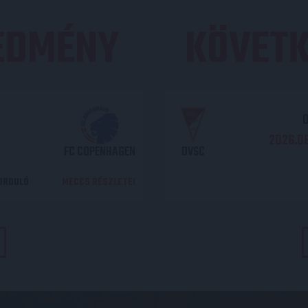
REDMÉNY
KÖVETK
O
2026.08
FC COPENHAGEN
DVSC
DORDULÓ
MECCS RÉSZLETEI