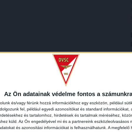
Az Ön adatainak védelme fontos a számunkr
rolunk és/vagy férünk hozzá információkhoz egy eszközön, például süti
olgozunk fel, például egyedi azonosítókat és standard információkat,
irdetésekhez és tartalomhoz, hirdetések és tartalmak méréséhez, kö
shez küld.
Az Ön engedélyével mi és a partnereink eszközleolvasásos m
datokat és azonosítási információkat is felhasználhatunk. A megfelelő h