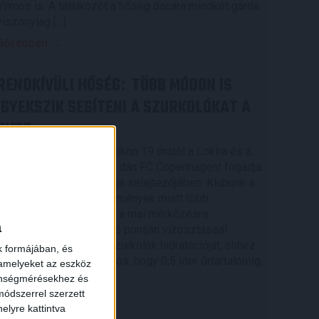
Vilmos is. A találkozót a hőség dacára mindkét gárda
viszonylag […]
Bővebben →
RENDKÍVÜLI HŐSÉG
TÖBB MÓDON IS
:
IGYEKSZIK SEGÍTENI A SZURKOLÓKAT A
DVSC
Nagy meccs vár csütörtökön 19 órától a Lokira és a
szurkolóira, csapatunk a dán FC Copenhagent fogadja
az UEFA Konferencia Liga selejtezőjében. Klubunk a
rendkívüli időjárási körülmények miatt több
intézkedésről is döntött a mai mérkőzésre
a
vonatkozóan. A stadion 6 pontján vízosztással
igyekszünk segíteni a szurkolók hidratációját, ehhez
k formájában, és
kapcsolódóan az is fontos, hogy 0,5 liter űrtartalomig
 amelyeket az eszköz
[…]
zönségmérésekhez és
ódszerrel szerzett
Bővebben →
elyre kattintva