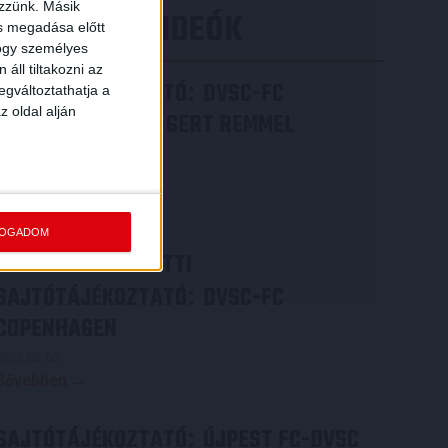
ezzünk. Másik
LEGÚJABB VIDEÓK
ás megadása előtt
hogy személyes
áll tiltakozni az
SAJTÓTÁJÉKOZTATÓ
DVSC-FC
:
egváltoztathatja a
z oldal alján
COPENHAGEN 0-3, GERT REMMEL
ÉRTÉKELÉSE
2026.08.07.
Bővebben →
FOGADOM
VIDEÓ! MECCS ELŐTTI
SAJTÓTÁJÉKOZTATÓ
DVSC-FC
:
COPENHAGEN
2026.08.05.
Bővebben →
SAJTÓTÁJÉKOZTATÓ
ÚJPEST FC-DVSC
: