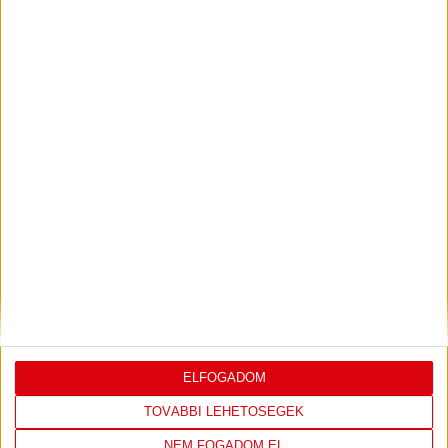
2026.07.31.
Bővebben →
PJUNYIK JEREVÁN-DVSC
TOVÁBBJUTÁS A
:
KONFERENCIA LIGÁBAN
Bővebben →
LEGUTÓBBI EREDMÉNY
ELFOGADOM
TOVÁBBI LEHETŐSÉGEK
NEM FOGADOM EL