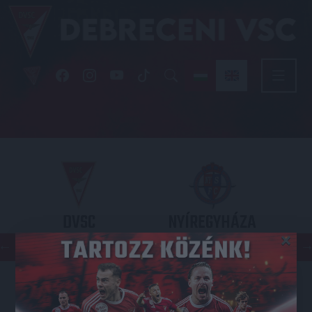
DVSC
NYÍREGYHÁZA
×
SPARTACUS
OTP BANK LIGA 3. FORDULÓ
2026.08.09. - 17
30
Nagyerdei Stadion
: