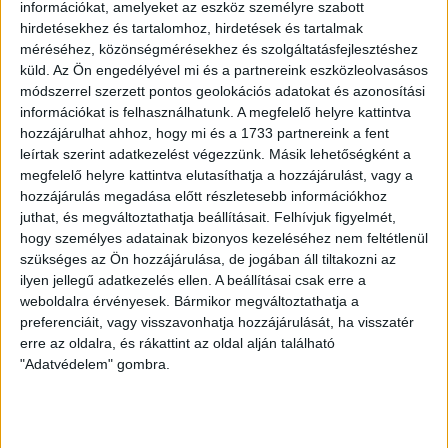
információkat, amelyeket az eszköz személyre szabott
hirdetésekhez és tartalomhoz, hirdetések és tartalmak
méréséhez, közönségmérésekhez és szolgáltatásfejlesztéshez
küld.
Az Ön engedélyével mi és a partnereink eszközleolvasásos
módszerrel szerzett pontos geolokációs adatokat és azonosítási
LEGUTÓBBI HÍREK
információkat is felhasználhatunk. A megfelelő helyre kattintva
hozzájárulhat ahhoz, hogy mi és a 1733 partnereink a fent
leírtak szerint adatkezelést végezzünk. Másik lehetőségként a
VAJDA BOTOND
VASÁRNAP 100
:
megfelelő helyre kattintva elutasíthatja a hozzájárulást, vagy a
SZÁZALÉKNÁL IS TÖBBET KELL BELEADNUNK
hozzájárulás megadása előtt részletesebb információkhoz
juthat, és megváltoztathatja beállításait.
Felhívjuk figyelmét,
2026.08.07.
hogy személyes adatainak bizonyos kezeléséhez nem feltétlenül
A DVSC-FC Copenhagen Konferencia Liga mérkőzés
szükséges az Ön hozzájárulása, de jogában áll tiltakozni az
örömteli eseménye volt, hogy sérüléséből felépülve
ilyen jellegű adatkezelés ellen. A beállításai csak erre a
visszatért a pályára 22 éves szélsőnk, Vajda Botond.
weboldalra érvényesek. Bármikor megváltoztathatja a
Játékosunkat a visszatérésről és a vasárnapi, Nyíregyháza
preferenciáit, vagy visszavonhatja hozzájárulását, ha visszatér
erre az oldalra, és rákattint az oldal alján található
elleni rangadóról is kérdeztük. – Nagyon örülök, hogy újra
"Adatvédelem" gombra.
pályára léphettem tétmeccsen, hiszen majdnem négy
hónapot kellett kihagynom. Az is pozitívum, hogy egy ilyen
erős ellenfél ellen játszhattam […]
Bővebben →