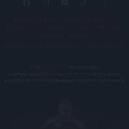
PÁLYARENDSZABÁLYOK
ADATKEZELÉSI TÁJÉKOZATÓ
JOGI ÉS FELHASZNÁLÁSI FELTÉTELEK
LEVÉL A SZERKESZTŐNEK
IMPRESSZUM
KAPCSOLAT
BELSŐ VISSZAÉLÉS-BEJELENTÉSI TÁJÉKOZTATÓ DVSC FUTBALL ZRT.
© 2026
DVSC Futball Zrt.
Minden jog fenntartva.
Az oldalon található írott és képi anyagok csak a forrás megjelölésével, internetes
felhasználás esetén élő hivatkozás elhelyezésével (forrás: dvsc.hu) használhatóak fel.