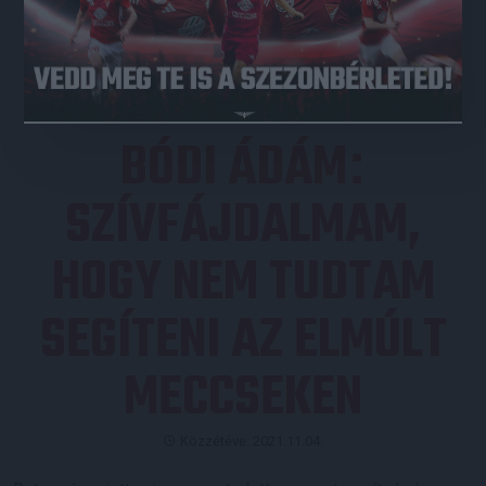
JEGYVÁSÁRLÁS
BÓDI ÁDÁM
:
SZÍVFÁJDALMAM,
HOGY NEM TUDTAM
SEGÍTENI AZ ELMÚLT
MECCSEKEN
Közzétéve: 2021.11.04.