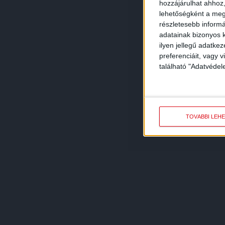
hozzájárulhat ahhoz,
lehetőségként a megf
részletesebb informác
adatainak bizonyos k
ilyen jellegű adatke
preferenciáit, vagy v
található "Adatvéde
TOVÁBBI LEH