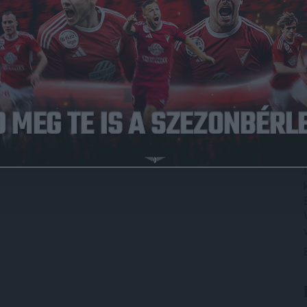
 utolsó pillanatban a gólvonalról vágta ki a labdát. –
, mire készül az ellenfél
– árulta el a debreceniek
hogy az MTK nem kis szöglettel próbálkozik, próbáltuk a jól
ban épp nem figyeltünk. Ha nem állok a kapufánál, a
 nem akarta megkockáztatni, hogy elindul, és a labda
lelős, szerencsére megoldottam a helyzetet. Sokat kellett
ennünket, de végigvittünk egy remek kontrát, utána pedig
lt, de győztünk, pontszámban befogtuk a vetélytársunkat, és