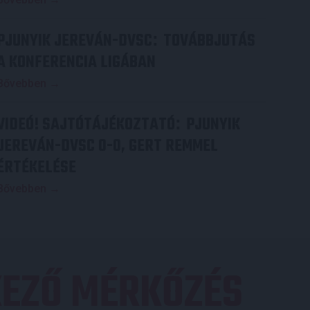
PJUNYIK JEREVÁN-DVSC
TOVÁBBJUTÁS
:
A KONFERENCIA LIGÁBAN
Bővebben →
VIDEÓ! SAJTÓTÁJÉKOZTATÓ
PJUNYIK
:
JEREVÁN-DVSC 0-0, GERT REMMEL
ÉRTÉKELÉSE
Bővebben →
EZŐ MÉRKŐZÉS