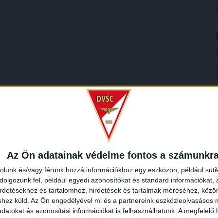
Az Ön adatainak védelme fontos a számunkr
rolunk és/vagy férünk hozzá információkhoz egy eszközön, például süti
olgozunk fel, például egyedi azonosítókat és standard információkat,
irdetésekhez és tartalomhoz, hirdetések és tartalmak méréséhez, kö
shez küld.
Az Ön engedélyével mi és a partnereink eszközleolvasásos m
datokat és azonosítási információkat is felhasználhatunk. A megfelelő h