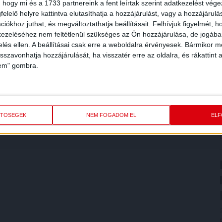
 hogy mi és a 1733 partnereink a fent leírtak szerint adatkezelést vég
elelő helyre kattintva elutasíthatja a hozzájárulást, vagy a hozzájárul
iókhoz juthat, és megváltoztathatja beállításait.
Felhívjuk figyelmét, 
ezeléséhez nem feltétlenül szükséges az Ön hozzájárulása, de jogában 
zelés ellen. A beállításai csak erre a weboldalra érvényesek. Bármikor m
isszavonhatja hozzájárulását, ha visszatér erre az oldalra, és rákattint a
lem" gombra.
ETŐSÉGEK
NEM FOGADOM EL
EL