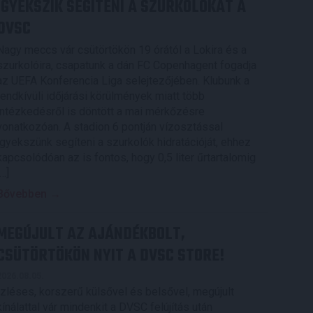
IGYEKSZIK SEGÍTENI A SZURKOLÓKAT A
DVSC
Nagy meccs vár csütörtökön 19 órától a Lokira és a
szurkolóira, csapatunk a dán FC Copenhagent fogadja
az UEFA Konferencia Liga selejtezőjében. Klubunk a
rendkívüli időjárási körülmények miatt több
intézkedésről is döntött a mai mérkőzésre
vonatkozóan. A stadion 6 pontján vízosztással
igyekszünk segíteni a szurkolók hidratációját, ehhez
kapcsolódóan az is fontos, hogy 0,5 liter űrtartalomig
[…]
Bővebben →
MEGÚJULT AZ AJÁNDÉKBOLT,
CSÜTÖRTÖKÖN NYIT A DVSC STORE!
2026.08.05.
Ízléses, korszerű külsővel és belsővel, megújult
kínálattal vár mindenkit a DVSC felújítás után