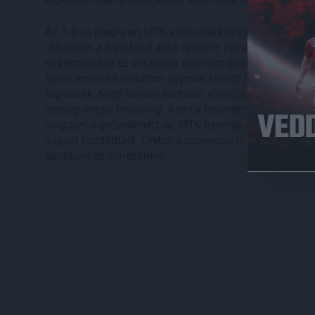
Az 1-0-ra megnyert MTK elleni mérkőzésen Bódi Ádám az
Általában a kapufánál állok ilyenkor, bár ez attól is függ
középpályása az országos sportnapilapnak. –
Láttam, 
fejelő embereit elosztani egymás között, Kicsakra azon
kapusunk, Nagy Sándor biztosan elvetődik, így azonban
esetleg mégis becsorog. Azért a területért én voltam fe
dolgozni a győzelemért, az MTK nyomás alá helyezett b
nagyot küzdöttünk. Olykor a szerencse is mellettünk ál
tapadunk az élmezőnyre.