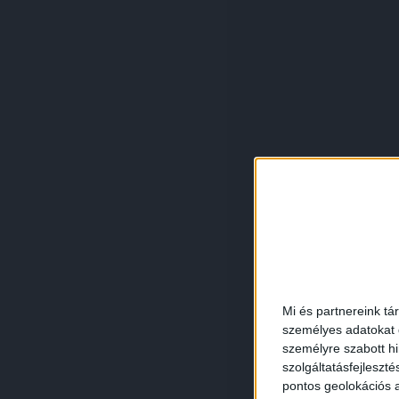
Mi és partnereink tá
személyes adatokat d
személyre szabott h
szolgáltatásfejleszté
pontos geolokációs a