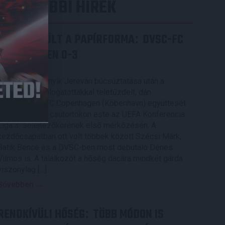
LEGUTÓBBI HÍREK
ÉRVÉNYESÜLT A PAPÍRFORMA
DVSC-FC
:
COPENHAGEN 0-3
2026.08.06.
Az örmény Pjunyik Jereván búcsúztatása után a
bombaerős, válogatottakkal teletűzdelt, dán
rekordbajnok FC Copenhagen (Köbenhavn) együttesét
fogadta a Loki csütörtökön este az UEFA Konferencia
Liga 3. selejtezőkörének első mérkőzésén. A
kezdőcsapatban ott volt többek között Szécsi Márk,
Batik Bence és a DVSC-ben most debütáló Dénes
Vilmos is. A találkozót a hőség dacára mindkét gárda
viszonylag […]
Bővebben →
RENDKÍVÜLI HŐSÉG
TÖBB MÓDON IS
: