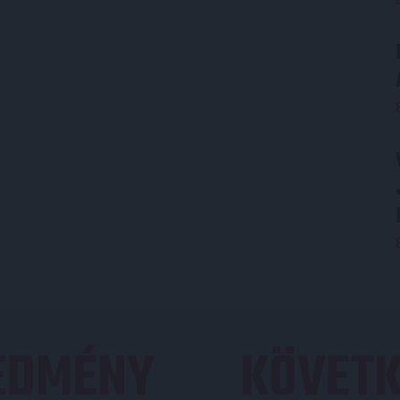
REDMÉNY
KÖVETK