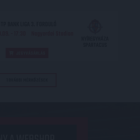
TP BANK LIGA 3. FORDULÓ
.09. - 17
30
Nagyerdei Stadion
:
NYÍREGYHÁZA
SPARTACUS
JEGYVÁSÁRLÁS
TOVÁBBI MÉRKŐZÉSEK
NY A WEBSHOP