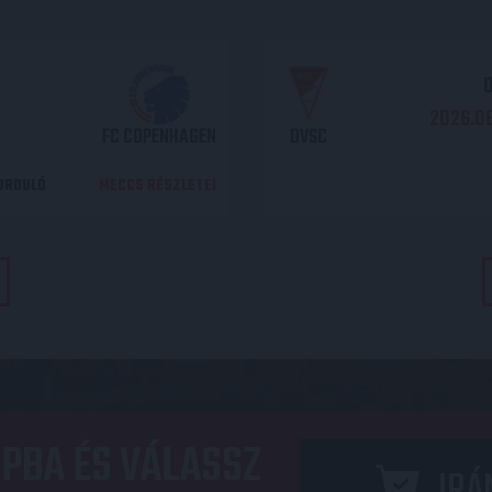
O
2026.08
FC COPENHAGEN
DVSC
DORDULÓ
MECCS RÉSZLETEI
PBA ÉS VÁLASSZ
IRÁ