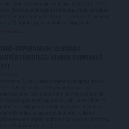
csütörtökön 16 órakor újra nyitó ajándékboltja, a DVSC
Store. Érdemes ellátogatni az üzletbe, amely pénteken
10 és 18 óra, szombaton 10 és 15 óra között, vasárnap
pedig 12 órától várja a szurkolókat. Hajrá, Loki!
Bővebben →
DVSC-COPENHAGEN
ELINDULT
:
JEGYÉRTÉKESÍTÉS, MINDEN TUDNIVALÓ
ITT!
2026.08.04.
Az örmény Pjunyik Jereván elleni továbbjutás után a
DVSC folytatja útját az UEFA Konferencia Liga
selejtezőjében, a harmadik kör első mérkőzése a dán
FC Copenhagen ellen augusztus 6-án, csütörtökön 19
órától lesz a Nagyerdei Stadionban. A belépők immár
elérhetők online, a nagyerdeistadion.hu-n, illetve
személyesen a stadion pénztáraiban (nyitva hétköznap
10 és 18 óra között). Íme, […]