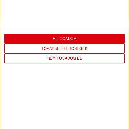
DVSC
FC
COPENHAGEN
0
-
3
ELFOGADOM
2026-08-
KONFERENCIA LIGA 3.
MECCS
TOVÁBBI LEHETŐSÉGEK
06 19:00
SELEJTEZŐFDORDULÓ
RÉSZLETEI
NEM FOGADOM EL
TOVÁBBI EREDMÉNYEK
KÖVETKEZŐ MÉRKŐZÉS