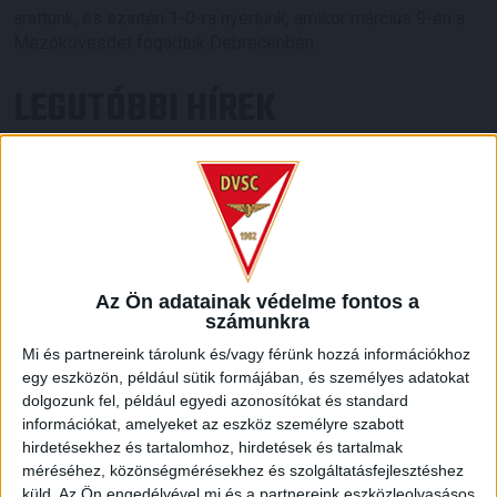
arattunk, és szintén 1-0-ra nyertünk, amikor március 9-én a
Mezőkövesdet fogadtuk Debrecenben.
LEGUTÓBBI HÍREK
KIKAPOTT A KIS LOKI
2026.08.08.
A DVSC II. szombaton Pallagon a Füzesabony gárdáját
fogadta az NB III. Észak-keleti csoport 3. fordulójában, s
ezúttal nem tudott pontot szerezni. NB III. Észak-keleti
Az Ön adatainak védelme fontos a
csoport, 3. forduló. DVSC II.-Füzesabony 1-2 (1-1). Pallag,
számunkra
200 néző, vezette: Oswald D. DVSC II.: Tuska – Myrtaj (Kiss
Mi és partnereink tárolunk és/vagy férünk hozzá információkhoz
M., 46.), Farkas T., Macsó (Lovas, 75.), Vincze T., Hermann
egy eszközön, például sütik formájában, és személyes adatokat
(Gyenti, […]
dolgozunk fel, például egyedi azonosítókat és standard
Bővebben →
információkat, amelyeket az eszköz személyre szabott
hirdetésekhez és tartalomhoz, hirdetések és tartalmak
70 ÉVES LETT KEREKES GYÖRGY, A VALAHA
méréséhez, közönségmérésekhez és szolgáltatásfejlesztéshez
küld.
Az Ön engedélyével mi és a partnereink eszközleolvasásos