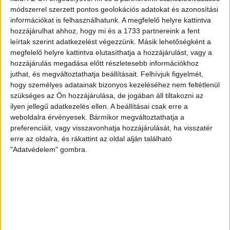
VOLT EGYIK LEGJOBB DEBRECENI CSATÁR
módszerrel szerzett pontos geolokációs adatokat és azonosítási
információkat is felhasználhatunk. A megfelelő helyre kattintva
Ma ünnepli 70. születésnapját Kerekes György. A debreceni
hozzájárulhat ahhoz, hogy mi és a 1733 partnereink a fent
születésű támadó a debreceni Titászban, majd a DMTE-ben
leírtak szerint adatkezelést végezzünk. Másik lehetőségként a
kezdte, később játszott Pécsen, az Újpestben, az FTC-ben
megfelelő helyre kattintva elutasíthatja a hozzájárulást, vagy a
és a Videotonban is, ám pályafutása csúcspontját
hozzájárulás megadása előtt részletesebb információkhoz
egyértelműen a Lokiban töltött évek jelentették. A népszerű
juthat, és megváltoztathatja beállításait.
Felhívjuk figyelmét,
Gurigának hihetetlen érzéke volt a játékhoz és a
hogy személyes adatainak bizonyos kezeléséhez nem feltétlenül
gólszerzéshez, amit jól mutat, hogy a DMVSC-ben eltöltött
szükséges az Ön hozzájárulása, de jogában áll tiltakozni az
[…]
ilyen jellegű adatkezelés ellen. A beállításai csak erre a
Bővebben →
weboldalra érvényesek. Bármikor megváltoztathatja a
preferenciáit, vagy visszavonhatja hozzájárulását, ha visszatér
erre az oldalra, és rákattint az oldal alján található
VAJDA BOTOND
VASÁRNAP 100
:
"Adatvédelem" gombra.
SZÁZALÉKNÁL IS TÖBBET KELL BELEADNUNK
2026.08.07.
A DVSC-FC Copenhagen Konferencia Liga mérkőzés
örömteli eseménye volt, hogy sérüléséből felépülve
visszatért a pályára 22 éves szélsőnk, Vajda Botond.
Játékosunkat a visszatérésről és a vasárnapi, Nyíregyháza