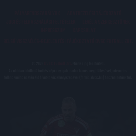
PÁLYARENDSZABÁLYOK
ADATKEZELÉSI TÁJÉKOZATÓ
JOGI ÉS FELHASZNÁLÁSI FELTÉTELEK
LEVÉL A SZERKESZTŐNEK
IMPRESSZUM
KAPCSOLAT
BELSŐ VISSZAÉLÉS-BEJELENTÉSI TÁJÉKOZTATÓ DVSC FUTBALL ZRT.
© 2026
DVSC Futball Zrt.
Minden jog fenntartva.
Az oldalon található írott és képi anyagok csak a forrás megjelölésével, internetes
felhasználás esetén élő hivatkozás elhelyezésével (forrás: dvsc.hu) használhatóak fel.