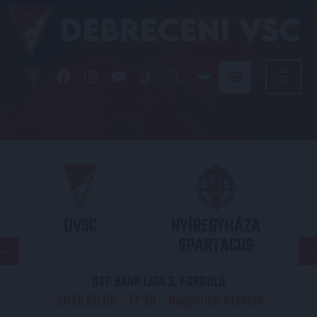
DVSC
NYÍREGYHÁZA
SPARTACUS
OTP BANK LIGA 3. FORDULÓ
2026.08.09. - 17
30
Nagyerdei Stadion
: