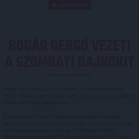
JEGYVÁSÁRLÁS
BOGÁR GERGŐ VEZETI
A SZOMBATI BAJNOKIT
Közzétéve: 2019.04.19.
Bogár Gergő vezeti a szombaton 17 órától rendezendő
DVSC-Haladás bajnoki mérkőzést. A két asszisztens Albert
István és Farkas Balázs lesz.
A mindössze 27 éves, Nógrád megyei bíró a harmadik
alkalommal vezet majd Loki-meccset. Jó emlékeink vannak
róla, hiszen december 1-jén, az Új Hidegkuti Nándor
Stadionban rendezett MTK elleni mérkőzésen 1-0-s sikert