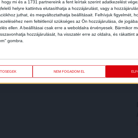
 hogy mi és a 1731 partnereink a fent leírtak szerint adatkezelést vég
elelő helyre kattintva elutasíthatja a hozzájárulást, vagy a hozzájárul
iókhoz juthat, és megváltoztathatja beállításait.
Felhívjuk figyelmét, 
ezeléséhez nem feltétlenül szükséges az Ön hozzájárulása, de jogában 
zelés ellen. A beállításai csak erre a weboldalra érvényesek. Bármikor m
isszavonhatja hozzájárulását, ha visszatér erre az oldalra, és rákattint a
lem" gombra.
ETŐSÉGEK
NEM FOGADOM EL
EL