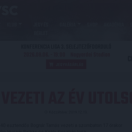
KLUB
JEGY ÉS
GALÉRIA
SHOP
AKADÉMIA
BÉRLET
KONFERENCIA LIGA 3. SELEJTEZŐFDORDULÓ
2026.08.06. - 19
00
Nagyerdei Stadion
:
C
JEGYVÁSÁRLÁS
VEZETI AZ ÉV UTOLS
Közzétéve: 2019.12.13.
a 40 esztendős Bognár Tamás vezeti a szombaton 17 órakor
e Huszár Balázs és Király Krisztián lesz.