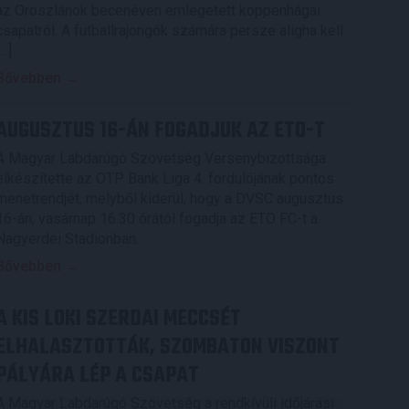
az Oroszlánok becenéven emlegetett koppenhágai
csapatról. A futballrajongók számára persze aligha kell
[…]
Bővebben →
AUGUSZTUS 16-ÁN FOGADJUK AZ ETO-T
A Magyar Labdarúgó Szövetség Versenybizottsága
elkészítette az OTP Bank Liga 4. fordulójának pontos
menetrendjét, melyből kiderül, hogy a DVSC augusztus
16-án, vasárnap 16.30 órától fogadja az ETO FC-t a
Nagyerdei Stadionban.
Bővebben →
A KIS LOKI SZERDAI MECCSÉT
ELHALASZTOTTÁK, SZOMBATON VISZONT
PÁLYÁRA LÉP A CSAPAT
A Magyar Labdarúgó Szövetség a rendkívüli időjárási