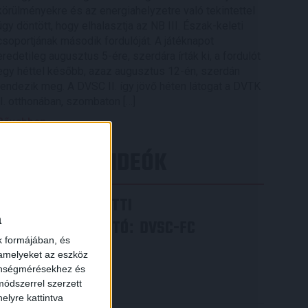
körülményekre és az energiahelyzetre való tekintettel
úgy döntött, hogy elhalasztja az NB III. Észak-keleti
csoportjának második fordulóját. A játéknapot
eredetileg augusztus 5-ére, szerdára írták ki, a fordulót
egy héttel később, azaz augusztus 12-én, szerdán
rendezik meg. A DVSC II. így jövő héten látogat a DVTK
II. otthonában, szombaton […]
Bővebben →
LEGÚJABB VIDEÓK
×
VIDEÓ! MECCS ELŐTTI
a
SAJTÓTÁJÉKOZTATÓ
DVSC-FC
:
k formájában, és
COPENHAGEN
 amelyeket az eszköz
zönségmérésekhez és
2026.08.05.
ódszerrel szerzett
Bővebben →
elyre kattintva