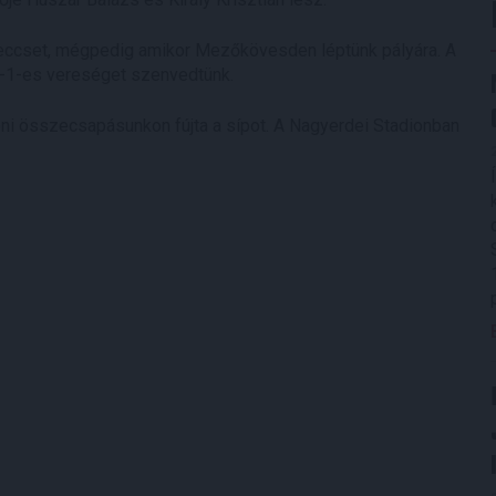
meccset, mégpedig amikor Mezőkövesden léptünk pályára. A
 3-1-es vereséget szenvedtünk.
i összecsapásunkon fújta a sípot. A Nagyerdei Stadionban