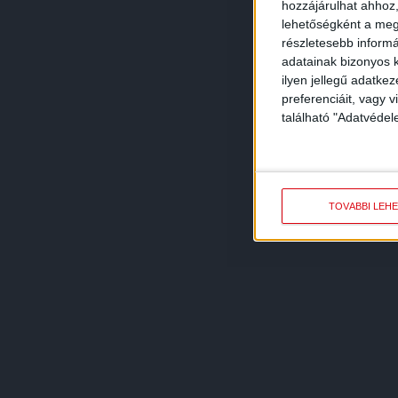
hozzájárulhat ahhoz,
lehetőségként a megf
részletesebb informác
adatainak bizonyos k
ilyen jellegű adatke
preferenciáit, vagy v
található "Adatvéde
TOVÁBBI LEH