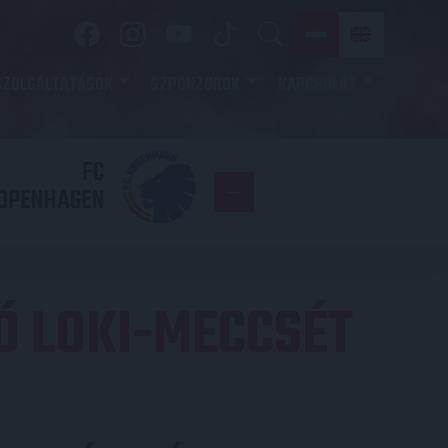
SZOLGÁLTATÁSOK
SZPONZOROK
KAPCSOLAT
FC
DVSC
OPENHAGEN
Ó LOKI-MECCSÉT