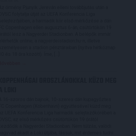
2026.08.04.
Az örmény Pjunyik Jereván elleni továbbjutás után a
DVSC folytatja útját az UEFA Konferencia Liga
selejtezőjében, a harmadik kör első mérkőzése a dán
FC Copenhagen ellen augusztus 6-án, csütörtökön 19
órától lesz a Nagyerdei Stadionban. A belépők immár
elérhetők online, a nagyerdeistadion.hu-n, illetve
személyesen a stadion pénztáraiban (nyitva hétköznap
10 és 18 óra között). Íme, […]
Bővebben →
KOPPENHÁGAI OROSZLÁNOKKAL KÜZD MEG
A LOKI
A 16-szoros dán bajnok, 10-szeres dán kupagyőztes
FC Copenhagen (Köbenhavn) együttesével küzd meg
az UEFA Konferencia Liga harmadik selejtezőkörében a
DVSC, az első mérkőzés csütörtökön 19 órától
kezdődik a Nagyerdei Stadionban. Nem túlzás, valódi
nagyvad akadt a Loki útjába, lássuk, mit érdemes tudni