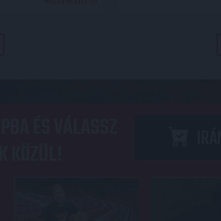
MECCS RÉSZLETEI
PBA ÉS VÁLASSZ
IRÁ
K KÖZÜL!