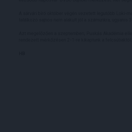
A sárvári bíró október végén vezetett legutóbb Loki-
találkozó sajnos nem alakult jól a számunkra, ugyanis
Azt megelőzően a szeptemberi, Puskás Akadémia ellen
rendezett mérkőzésen 2-1-re kikaptunk a felcsútiaktól.
HB