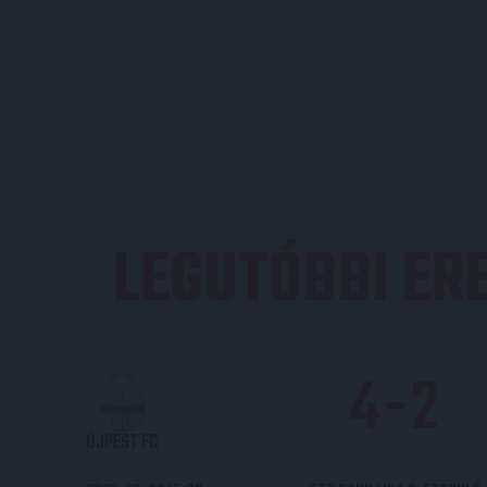
LEGUTÓBBI E
4
-
2
ÚJPEST FC