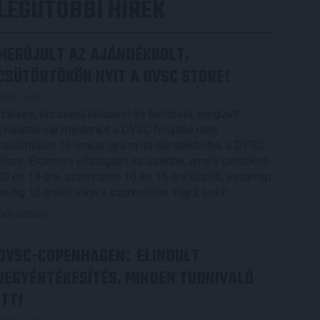
LEGUTÓBBI HÍREK
MEGÚJULT AZ AJÁNDÉKBOLT,
CSÜTÖRTÖKÖN NYIT A DVSC STORE!
2026.08.05.
Ízléses, korszerű külsővel és belsővel, megújult
kínálattal vár mindenkit a DVSC felújítás után
csütörtökön 16 órakor újra nyitó ajándékboltja, a DVSC
Store. Érdemes ellátogatni az üzletbe, amely pénteken
10 és 18 óra, szombaton 10 és 15 óra között, vasárnap
pedig 12 órától várja a szurkolókat. Hajrá, Loki!
Bővebben →
DVSC-COPENHAGEN
ELINDULT
:
JEGYÉRTÉKESÍTÉS, MINDEN TUDNIVALÓ
ITT!