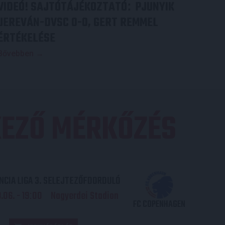
VIDEÓ! SAJTÓTÁJÉKOZTATÓ
PJUNYIK
:
JEREVÁN-DVSC 0-0, GERT REMMEL
ÉRTÉKELÉSE
Bővebben →
EZŐ MÉRKŐZÉS
CIA LIGA 3. SELEJTEZŐFDORDULÓ
06. - 19
00
Nagyerdei Stadion
:
FC COPENHAGEN