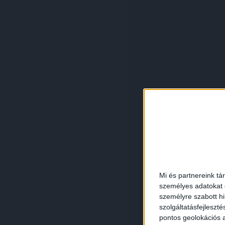
Mi és partnereink tá
személyes adatokat d
személyre szabott h
szolgáltatásfejleszté
pontos geolokációs a