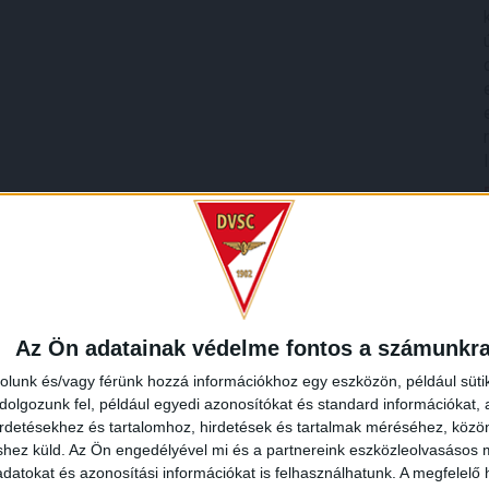
Az Ön adatainak védelme fontos a számunkr
rolunk és/vagy férünk hozzá információkhoz egy eszközön, például süti
olgozunk fel, például egyedi azonosítókat és standard információkat,
irdetésekhez és tartalomhoz, hirdetések és tartalmak méréséhez, kö
shez küld.
Az Ön engedélyével mi és a partnereink eszközleolvasásos m
datokat és azonosítási információkat is felhasználhatunk. A megfelelő h