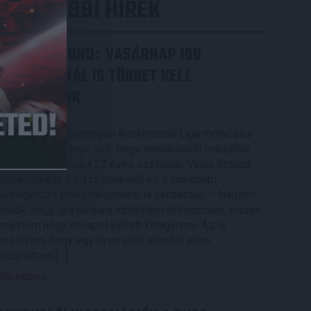
LEGUTÓBBI HÍREK
VAJDA BOTOND
VASÁRNAP 100
:
SZÁZALÉKNÁL IS TÖBBET KELL
BELEADNUNK
2026.08.07.
A DVSC-FC Copenhagen Konferencia Liga mérkőzés
örömteli eseménye volt, hogy sérüléséből felépülve
visszatért a pályára 22 éves szélsőnk, Vajda Botond.
Játékosunkat a visszatérésről és a vasárnapi,
Nyíregyháza elleni rangadóról is kérdeztük. – Nagyon
örülök, hogy újra pályára léphettem tétmeccsen, hiszen
majdnem négy hónapot kellett kihagynom. Az is
pozitívum, hogy egy ilyen erős ellenfél ellen
játszhattam […]
Bővebben →