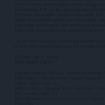
DVSC! Ferenczi Jánosnak ebben a gólban is nagy érde
lőtte a kapuba. A 75. percben újabb nagy lehetőség mar
kavarodás után kivágták a labdát a vendégvédők. A 80. 
Balogh Béla bombáját ütötte ki a léc alól szögletre Na
kihasználta vezetőedzőnk, Haris Attila helyett Aleksa
adott remek passzt Tőzsérnek, aki közelről kétszer i
A Loki tehát a mai napon is remek teljesítményt nyújto
és Bódi Ádám góljával magabiztos, 3-1-es sikert aratot
OTP Bank Liga, 27. forduló
DVSC-MTK 3–1 (2-1)
Nagyerdei Stadion, 3200 néző. Vezette: Kassai (Vígh-T
DVSC:
Nagy S. – Bényei, Kinyik, Pávkovics, Ferenczi – 
Szécsi, Takács (Zsóri, 63.)
MTK:
Horváth L. – Balogh B., Pintér, Gengeliczki – Kato
84.), Torghelle (Diallo, 77.)
Gól: 1-0
Ferenczi (5.),
2-0
Ferenczi (21.),
2-1
Torghelle 
Pintér (74.)