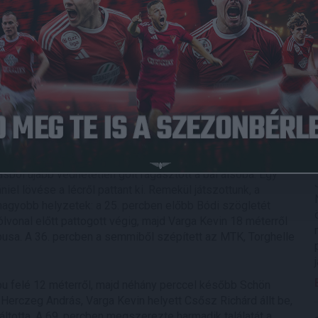
Péter végezte el, akit 30. születésnapja alkalmából
ánunk neki!
Kevin jobb oldali beadása teljesen üresen találta Takács
. Egy perccel később azonban már gólnak tapsolhatott a
zetést a Loki: Bényei alapvonalról visszagurított labdáját
 a bal alsó sarokba. A vezető találatunk után is mi
 komoly lehetőség nem alakult ki. A 21. percben újabb gólt
át és csapat előnyét is: Tőzsér Dániel balról elvégzett
ásból újabb védhetetlen gólt ragasztott a bal alsóba. Egy
l lövése a lécről pattant ki. Remekül játszottunk, a
 nagyobb helyzetek: a 25. percben előbb Bódi szögletét
ólvonal előtt pattogott végig, majd Varga Kevin 18 méterről
pusa. A 36. percben a semmiből szépített az MTK, Torghelle
apu felé 12 méterről, majd néhány perccel később Schön
Herczeg András, Varga Kevin helyett Csősz Richárd állt be,
totta. A 69. percben megszerezte harmadik találatát a