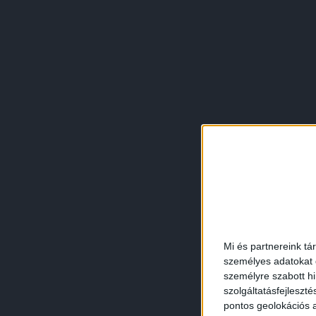
Mi és partnereink tá
személyes adatokat d
személyre szabott h
szolgáltatásfejleszté
pontos geolokációs a