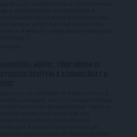
fogadta a Loki csütörtökön este az UEFA Konferencia
Liga 3. selejtezőkörének első mérkőzésén. A
kezdőcsapatban ott volt többek között Szécsi Márk,
Batik Bence és a DVSC-ben most debütáló Dénes
Vilmos is. A találkozót a hőség dacára mindkét gárda
viszonylag […]
Bővebben →
RENDKÍVÜLI HŐSÉG
TÖBB MÓDON IS
:
IGYEKSZIK SEGÍTENI A SZURKOLÓKAT A
DVSC
Nagy meccs vár csütörtökön 19 órától a Lokira és a
szurkolóira, csapatunk a dán FC Copenhagent fogadja
az UEFA Konferencia Liga selejtezőjében. Klubunk a
rendkívüli időjárási körülmények miatt több
intézkedésről is döntött a mai mérkőzésre
vonatkozóan. A stadion 6 pontján vízosztással
igyekszünk segíteni a szurkolók hidratációját, ehhez