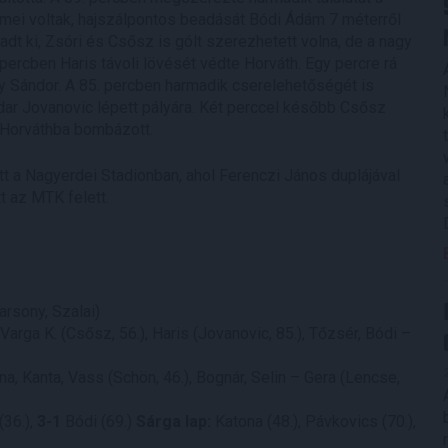
mei voltak, hajszálpontos beadását Bódi Ádám 7 méterről
adt ki, Zsóri és Csősz is gólt szerezhetett volna, de a nagy
percben Haris távoli lövését védte Horváth. Egy percre rá
gy Sándor. A 85. percben harmadik cserelehetőségét is
ndar Jovanovic lépett pályára. Két perccel később Csősz
s Horváthba bombázott.
tt a Nagyerdei Stadionban, ahol Ferenczi János duplájával
t az MTK felett.
arsony, Szalai)
Varga K. (Csősz, 56.), Haris (Jovanovic, 85.), Tőzsér, Bódi –
na, Kanta, Vass (Schön, 46.), Bognár, Selin – Gera (Lencse,
(36.),
3-1
Bódi (69.)
Sárga lap:
Katona (48.), Pávkovics (70.),