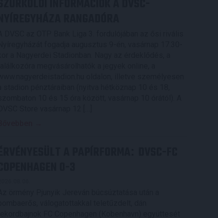
SZURKOLÓI INFORMÁCIÓK A DVSC-
NYÍREGYHÁZA RANGADÓRA
A DVSC az OTP Bank Liga 3. fordulójában az ősi rivális
Nyíregyházát fogadja augusztus 9-én, vasárnap 17.30-
kor a Nagyerdei Stadionban. Nagy az érdeklődés, a
találkozóra megvásárolhatók a jegyek online, a
www.nagyerdeistadion.hu oldalon, illetve személyesen
a stadion pénztáraiban (nyitva hétköznap 10 és 18,
szombaton 10 és 15 óra között, vasárnap 10 órától). A
DVSC Store vasárnap 12 […]
Bővebben →
ÉRVÉNYESÜLT A PAPÍRFORMA
DVSC-FC
:
COPENHAGEN 0-3
2026.08.06.
Az örmény Pjunyik Jereván búcsúztatása után a
bombaerős, válogatottakkal teletűzdelt, dán
rekordbajnok FC Copenhagen (Köbenhavn) együttesét