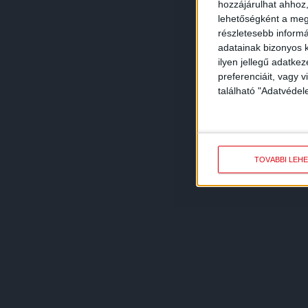
hozzájárulhat ahhoz,
lehetőségként a megf
részletesebb informác
adatainak bizonyos k
ilyen jellegű adatke
preferenciáit, vagy v
található "Adatvéde
TOVÁBBI LEH