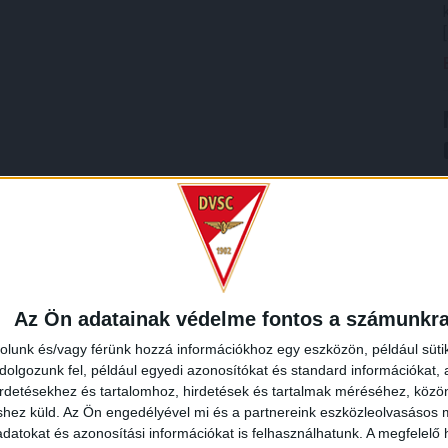
Az Ön adatainak védelme fontos a számunkr
rolunk és/vagy férünk hozzá információkhoz egy eszközön, például süti
olgozunk fel, például egyedi azonosítókat és standard információkat,
irdetésekhez és tartalomhoz, hirdetések és tartalmak méréséhez, kö
shez küld.
Az Ön engedélyével mi és a partnereink eszközleolvasásos m
datokat és azonosítási információkat is felhasználhatunk. A megfelelő h