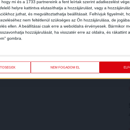
 hogy mi és a 1733 partnereink a fent leírtak szerint adatkezelést vég
elelő helyre kattintva elutasíthatja a hozzájárulást, vagy a hozzájárul
iókhoz juthat, és megváltoztathatja beállításait.
Felhívjuk figyelmét, 
ezeléséhez nem feltétlenül szükséges az Ön hozzájárulása, de jogában 
zelés ellen. A beállításai csak erre a weboldalra érvényesek. Bármikor m
isszavonhatja hozzájárulását, ha visszatér erre az oldalra, és rákattint a
lem" gombra.
ETŐSÉGEK
NEM FOGADOM EL
EL