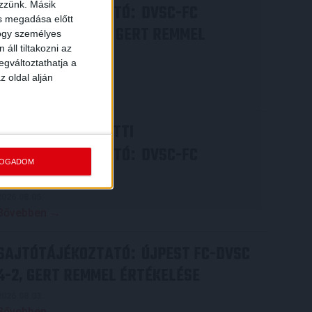
ezzünk. Másik
SAJTÓTÁJÉKOZTATÓ
DVSC-FC
:
ás megadása előtt
COPENHAGEN 0-3, GERT REMMEL
hogy személyes
áll tiltakozni az
ÉRTÉKELÉSE
egváltoztathatja a
2026.08.07.
z oldal alján
Bővebben →
VIDEÓ! MECCS ELŐTTI
SAJTÓTÁJÉKOZTATÓ
DVSC-FC
:
FOGADOM
COPENHAGEN
2026.08.05.
Bővebben →
SAJTÓTÁJÉKOZTATÓ
ÚJPEST FC-DVSC
:
4-2, GERT REMMEL ÉRTÉKELÉSE
2026.08.03.
Bővebben →