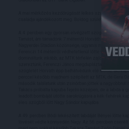
A mai mérkőzés kezdőrúgását lelkes szurkolónk, Győri 
családja ajándékozott meg. Boldog születésnapot kív
A 4. percben egy gyorsan elvégzett szöglet után Varga 
Tamást, ám támadónk 7 méterről Horváth kezébe fejelt
Nagyerdei Stadion közönsége, ugyanis megszerezte a ve
Ferenczi 14 méterről védhetetlenül lőtte vissza laposan
domináltunk inkább, az MTK térfelén zajlott a játék, de
szereztünk, Ferenczi János megduplázta góljainak szám
szögletét Horváth épp balhátvédünk elé ütötte, aki kap
perccel később majdnem szépített az MTK, de Gera Dánie
második találatunk után zsinórban jöttek a nagyobbnál
Takács próbálta kapuba fejelni középen, de a labda a g
leadott bombáját ütötte sarokrúgásra a kék-fehérek ka
éles szögből lőtt Nagy Sándor kapujába.
A 49. percben Bódi lekészített labdáját Bényei lőtte k
lövését védte könnyedén Nagy. Az 56. percben cserélt 
majd nem sokkal később Takács Tamást Zsóri Dániel vál