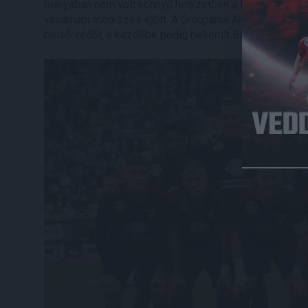
hiányában nem volt könnyű helyzetben a Loki szakmai s
vasárnapi mérkőzés előtt. A Groupama Arénában végül úg
belső védőt, a kezdőbe pedig bekerült Baranyai Nimród