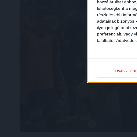
hozzájárulhat ahhoz,
lehetőségként a megf
részletesebb informác
adatainak bizonyos k
ilyen jellegű adatke
preferenciáit, vagy v
található "Adatvéde
TOVÁBBI LEH