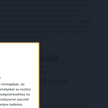
A Magyar Labdarúgó Szövetség a rendkívüli időjárási
körülményekre és az energiahelyzetre való tekintettel
úgy döntött, hogy elhalasztja az NB III. Észak-keleti
csoportjának második fordulóját. A játéknapot
eredetileg augusztus 5-ére, szerdára írták ki, a fordulót
egy héttel később, azaz augusztus 12-én, szerdán
rendezik meg. A DVSC II. így jövő héten látogat a DVTK
II. otthonában, szombaton […]
Bővebben →
LEGÚJABB VIDEÓK
VIDEÓ! MECCS ELŐTTI
a
SAJTÓTÁJÉKOZTATÓ
DVSC-FC
:
k formájában, és
COPENHAGEN
 amelyeket az eszköz
zönségmérésekhez és
2026.08.05.
ódszerrel szerzett
Bővebben →
elyre kattintva