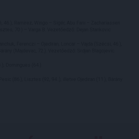
, 46.), Ramirez, Wingo – Sigér, Abu Fani – Zachariassen
sztes, 70.) – Varga B. Vezetőedző: Dejan Stankovic.
nchuk, Ferenczi – Ojediran, Loncar – Vajda (Szécsi, 46.),
Bárány (Majdevac, 72.). Vezetőedző: Srdjan Blagojevic.
.), Domingues (64.).
sic (86.), Lisztes (92, 94..), illetve Ojediran (11.), Bárány