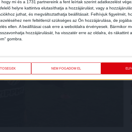
 hogy mi és a 1731 partnereink a fent leírtak szerint adatkezelést vég
elelő helyre kattintva elutasíthatja a hozzájárulást, vagy a hozzájárul
iókhoz juthat, és megváltoztathatja beállításait.
Felhívjuk figyelmét, 
ezeléséhez nem feltétlenül szükséges az Ön hozzájárulása, de jogában 
zelés ellen. A beállításai csak erre a weboldalra érvényesek. Bármikor m
isszavonhatja hozzájárulását, ha visszatér erre az oldalra, és rákattint a
lem" gombra.
ETŐSÉGEK
NEM FOGADOM EL
EL