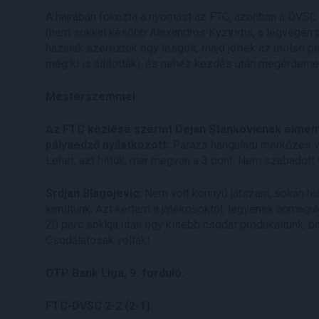
A hajrában fokozta a nyomást az FTC, azonban a DVSC i
(nem sokkal később Alexandros Kyziridis, a legvégén p
hazaiak szereztek egy lesgólt, majd jöttek az utolsó p
még ki is állították), és nehéz kezdés után megérdeme
Mesterszemmel
Az FTC közlése szerint Dejan Stankovicnak elment
pályaedző nyilatkozott:
Parázs hangulatú mérkőzés vo
Lehet, azt hittük, már megvan a 3 pont. Nem szabadott
Srdjan Blagojevic:
Nem volt könnyű játszani, sokan hi
kerültünk. Azt kértem a játékosoktól, legyenek önmaguk
20 perc sokkja után egy kisebb csodát produkáltunk, bá
Csodálatosak voltak!
OTP Bank Liga, 9. forduló.
FTC-DVSC 2-2 (2-1).