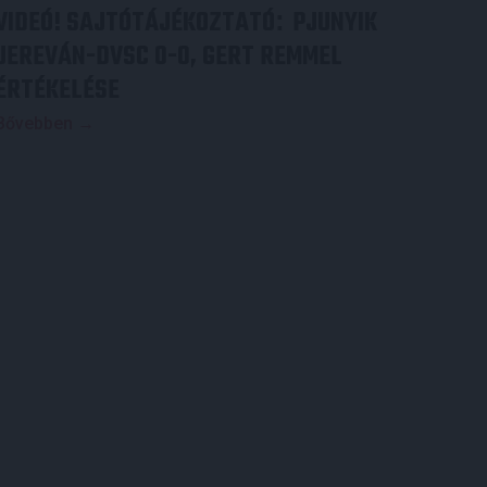
VIDEÓ! SAJTÓTÁJÉKOZTATÓ
PJUNYIK
:
JEREVÁN-DVSC 0-0, GERT REMMEL
ÉRTÉKELÉSE
Bővebben →