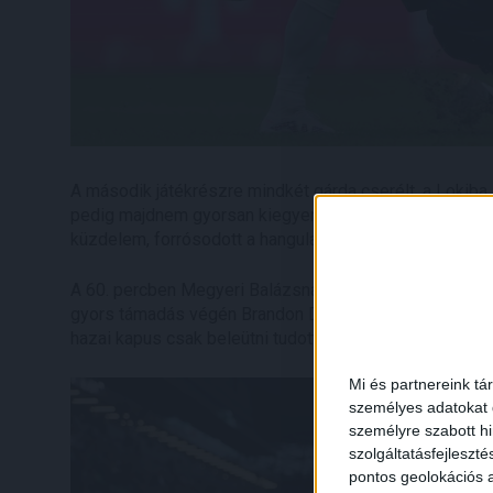
A második játékrészre mindkét gárda cserélt, a Lokiba
pedig majdnem gyorsan kiegyenlített, közeli lövése után
küzdelem, forrósodott a hangulat, tisztességgel küzdöt
A 60. percben Megyeri Balázsnak Botka távoli löketét ke
gyors támadás végén Brandon Domingues tört be a 16-osr
hazai kapus csak beleütni tudott a játékszerbe (2-2).
Mi és partnereink tá
személyes adatokat d
személyre szabott h
szolgáltatásfejleszté
pontos geolokációs a