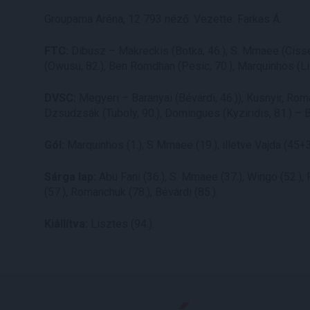
Groupama Aréna, 12 793 néző. Vezette: Farkas Á.
FTC:
Dibusz – Makreckis (Botka, 46.), S. Mmaee (Cissé
(Owusu, 82.), Ben Romdhan (Pesic, 70.), Marquinhos (Li
DVSC:
Megyeri – Baranyai (Bévárdi, 46.)), Kusnyir, Roma
Dzsudzsák (Tuboly, 90.), Domingues (Kyziridis, 81.) – 
Gól:
Marquinhos (1.), S Mmaee (19.), illetve Vajda (45+3
Sárga lap:
Abu Fani (36.), S. Mmaee (37.), Wingo (52.), Pe
(57.), Romanchuk (78.), Bévárdi (85.).
Kiállítva:
Lisztes (94.).