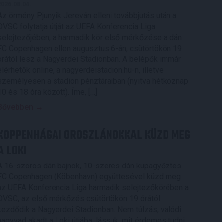
2026.08.04.
Az örmény Pjunyik Jereván elleni továbbjutás után a
DVSC folytatja útját az UEFA Konferencia Liga
selejtezőjében, a harmadik kör első mérkőzése a dán
FC Copenhagen ellen augusztus 6-án, csütörtökön 19
órától lesz a Nagyerdei Stadionban. A belépők immár
elérhetők online, a nagyerdeistadion.hu-n, illetve
személyesen a stadion pénztáraiban (nyitva hétköznap
10 és 18 óra között). Íme, […]
Bővebben →
KOPPENHÁGAI OROSZLÁNOKKAL KÜZD MEG
A LOKI
A 16-szoros dán bajnok, 10-szeres dán kupagyőztes
FC Copenhagen (Köbenhavn) együttesével küzd meg
az UEFA Konferencia Liga harmadik selejtezőkörében a
DVSC, az első mérkőzés csütörtökön 19 órától
kezdődik a Nagyerdei Stadionban. Nem túlzás, valódi
nagyvad akadt a Loki útjába, lássuk, mit érdemes tudni