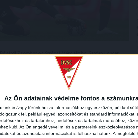
 Bévárdi Zsombor és Szécsi Márk állt be, Stefan Loncar
 azonban Dibusz ki tudta ütni a labdát. Élesedett a
t a csapatunk.
llett védenie, majd a 64. percben jött az egyenlítés! Egy
a, kicselezte védőjét, majd kilőtte a kapu bal oldalát, a
Az Ön adatainak védelme fontos a számunkr
rolunk és/vagy férünk hozzá információkhoz egy eszközön, például süti
olgozunk fel, például egyedi azonosítókat és standard információkat,
irdetésekhez és tartalomhoz, hirdetések és tartalmak méréséhez, kö
shez küld.
Az Ön engedélyével mi és a partnereink eszközleolvasásos m
datokat és azonosítási információkat is felhasználhatunk. A megfelelő h