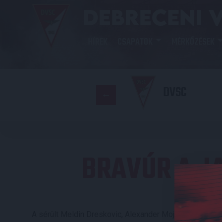
HÍREK
CSAPATOK
MÉRKŐZÉSEK
DVSC
BRAVÚR A J
A sérült Meldin Dreskovic, Alexander Mojzis, Christian M