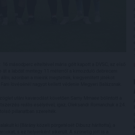
: 16 másodperc elteltével máris gólt kapott a DVSC, az első
 át a labdát mintegy 11 méterről a kimozduló debreceni
állni, azonban a mieink megtették, kiegyenlített játékot
Fani lövésénél nagyot kellett védenie Megyeri Balázsnak.
szöglet utáni kavarodást követően Samy Mmaee bólintott a
ntszerzés reális esélyével, igaz, Oleksandr Romanchuk a 24.
olsó pillanatban szerelték.
akult ki (Bárány közeli pörgetését Dibusz hárította), a
kat, s ez helyenként sikerült. A szünetig jött is a