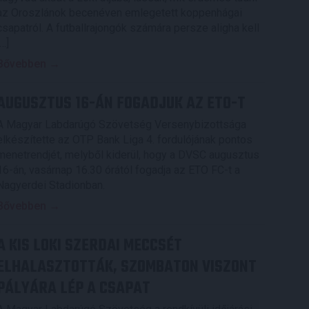
az Oroszlánok becenéven emlegetett koppenhágai
csapatról. A futballrajongók számára persze aligha kell
[…]
Bővebben →
AUGUSZTUS 16-ÁN FOGADJUK AZ ETO-T
A Magyar Labdarúgó Szövetség Versenybizottsága
elkészítette az OTP Bank Liga 4. fordulójának pontos
menetrendjét, melyből kiderül, hogy a DVSC augusztus
16-án, vasárnap 16.30 órától fogadja az ETO FC-t a
Nagyerdei Stadionban.
Bővebben →
A KIS LOKI SZERDAI MECCSÉT
ELHALASZTOTTÁK, SZOMBATON VISZONT
PÁLYÁRA LÉP A CSAPAT