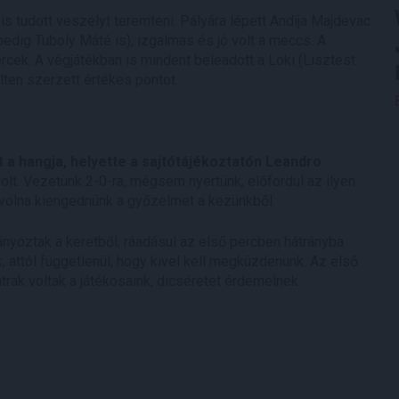
s tudott veszélyt teremteni. Pályára lépett Andija Majdevac
edig Tuboly Máté is), izgalmas és jó volt a meccs. A
ercek. A végjátékban is mindent beleadott a Loki (Lisztest
lten szerzett értékes pontot.
 a hangja, helyette a sajtótájékoztatón Leandro
lt. Vezetünk 2-0-ra, mégsem nyertünk, előfordul az ilyen.
 volna kiengednünk a győzelmet a kezünkből.
ányoztak a keretből, ráadásul az első percben hátrányba
, attól függetlenül, hogy kivel kell megküzdenünk. Az első
trak voltak a játékosaink, dicséretet érdemelnek.