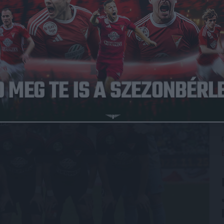
tábja a listavezető és bajnoki címvédő FTC elleni
y lépett pályára csapatunk, hogy Kusnyir Erik játszott
 és Vajda Botond is.