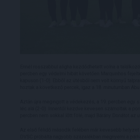
Ennél rosszabbul aligha kezdődhetett volna a találkozó
percben egy védelmi hibát követően Marquinhos fejelte
kapuson (1-0). Ebből az ütésből nem volt könnyű talpra 
hoztak a következő percek, igaz a 18. minutumban Abu 
Aztán újra megingott a védekezés, a 19. percben egy 
léc alá (2-0). Innentől kezdve kevesen számoltak a po
percben nem sokkal lőtt fölé, majd Bárány Donátot az ut
Az első félidő második felében már kevesebb helyzet al
DVSC próbálta nagyobb százalékban megnyerni a párharco