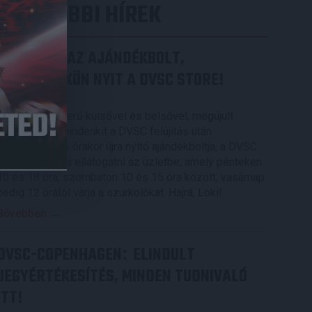
LEGUTÓBBI HÍREK
MEGÚJULT AZ AJÁNDÉKBOLT,
CSÜTÖRTÖKÖN NYIT A DVSC STORE!
2026.08.05.
Ízléses, korszerű külsővel és belsővel, megújult
kínálattal vár mindenkit a DVSC felújítás után
csütörtökön 16 órakor újra nyitó ajándékboltja, a DVSC
Store. Érdemes ellátogatni az üzletbe, amely pénteken
10 és 18 óra, szombaton 10 és 15 óra között, vasárnap
pedig 12 órától várja a szurkolókat. Hajrá, Loki!
Bővebben →
DVSC-COPENHAGEN
ELINDULT
:
JEGYÉRTÉKESÍTÉS, MINDEN TUDNIVALÓ
ITT!