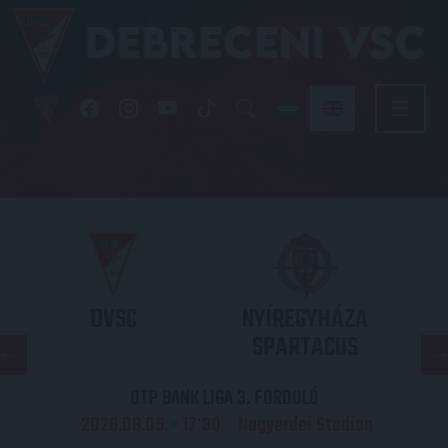
DVSC
NYÍREGYHÁZA
SPARTACUS
OTP BANK LIGA 3. FORDULÓ
2026.08.09. - 17
30
Nagyerdei Stadion
: