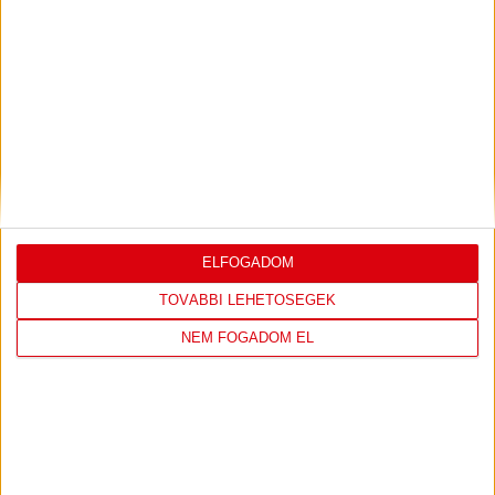
LEGUTÓBBI EREDMÉNY
DVSC
FC
COPENHAGEN
ELFOGADOM
0
-
3
TOVÁBBI LEHETŐSÉGEK
NEM FOGADOM EL
2026-08-
KONFERENCIA LIGA 3.
MECCS
06 19:00
SELEJTEZŐFDORDULÓ
RÉSZLETEI