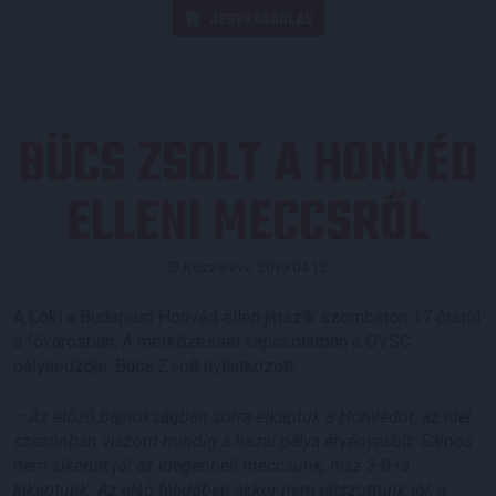
JEGYVÁSÁRLÁS
BÜCS ZSOLT A HONVÉD
ELLENI MECCSRŐL
Közzétéve: 2019.04.12.
A Loki a Budapest Honvéd ellen játszik szombaton 17 órától
a fővárosban. A mérkőzéssel kapcsolatban a DVSC
pályaedzője, Bücs Zsolt nyilatkozott.
–
Az előző bajnokságban sorra elkaptuk a Honvédot, az idei
szezonban viszont mindig a hazai pálya érvényesült. Sajnos
nem sikerült jól az idegenbeli meccsünk, hisz 3-0-ra
kikaptunk. Az első félidőben akkor nem játszottunk jól, a