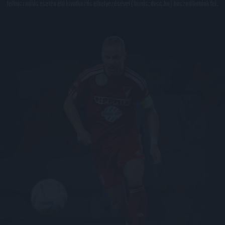
felhasználás esetén élő hivatkozás elhelyezésével (forrás: dvsc.hu) használhatóak fel.