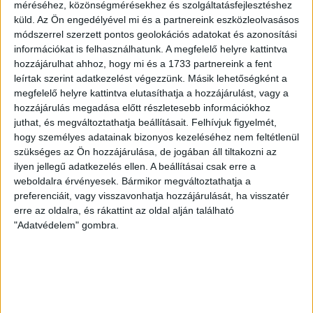
ezúttal nem tudott pontot szerezni. NB III. Észak-keleti
méréséhez, közönségmérésekhez és szolgáltatásfejlesztéshez
csoport, 3. forduló. DVSC II.-Füzesabony 1-2 (1-1). Pallag,
küld.
Az Ön engedélyével mi és a partnereink eszközleolvasásos
módszerrel szerzett pontos geolokációs adatokat és azonosítási
200 néző, vezette: Oswald D. DVSC II.: Tuska – Myrtaj (Kiss
információkat is felhasználhatunk. A megfelelő helyre kattintva
M., 46.), Farkas T., Macsó (Lovas, 75.), Vincze T., Hermann
hozzájárulhat ahhoz, hogy mi és a 1733 partnereink a fent
(Gyenti, […]
leírtak szerint adatkezelést végezzünk. Másik lehetőségként a
Bővebben →
megfelelő helyre kattintva elutasíthatja a hozzájárulást, vagy a
hozzájárulás megadása előtt részletesebb információkhoz
70 ÉVES LETT KEREKES GYÖRGY, A VALAHA
juthat, és megváltoztathatja beállításait.
Felhívjuk figyelmét,
hogy személyes adatainak bizonyos kezeléséhez nem feltétlenül
VOLT EGYIK LEGJOBB DEBRECENI CSATÁR
szükséges az Ön hozzájárulása, de jogában áll tiltakozni az
ilyen jellegű adatkezelés ellen. A beállításai csak erre a
Ma ünnepli 70. születésnapját Kerekes György. A debreceni
weboldalra érvényesek. Bármikor megváltoztathatja a
születésű támadó a debreceni Titászban, majd a DMTE-ben
preferenciáit, vagy visszavonhatja hozzájárulását, ha visszatér
kezdte, később játszott Pécsen, az Újpestben, az FTC-ben
erre az oldalra, és rákattint az oldal alján található
és a Videotonban is, ám pályafutása csúcspontját
"Adatvédelem" gombra.
egyértelműen a Lokiban töltött évek jelentették. A népszerű
Gurigának hihetetlen érzéke volt a játékhoz és a
gólszerzéshez, amit jól mutat, hogy a DMVSC-ben eltöltött
[…]
Bővebben →