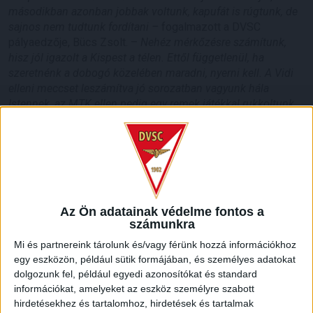
másodikban azonban jobbak voltunk, kapufát is rúgtunk, de
sajnos nem tudtunk fordítani –
fogalmazott a DVSC
pályaedzője, Bücs Zsolt. –
Nehéz mérkőzésre számítunk,
hisz jól igazolt a Kispest a télen. Ettől függetlenül, ha
szeretnénk a dobogó közelében maradni, nyerni kell. A Vidi
elleni meccset leszámítva jó sorozatban vagyunk hála
Istennek, az MTK ellen pedig egy remek játékkal rukkoltunk
elő. Nyilván most más taktikát kell választanunk, de
mindenképp a három pontért utazunk a fővárosba.
HB
LEGUTÓBBI HÍREK
Az Ön adatainak védelme fontos a
számunkra
KIKAPOTT A KIS LOKI
Mi és partnereink tárolunk és/vagy férünk hozzá információkhoz
egy eszközön, például sütik formájában, és személyes adatokat
2026.08.08.
dolgozunk fel, például egyedi azonosítókat és standard
A DVSC II. szombaton Pallagon a Füzesabony gárdáját
információkat, amelyeket az eszköz személyre szabott
fogadta az NB III. Észak-keleti csoport 3. fordulójában, s
hirdetésekhez és tartalomhoz, hirdetések és tartalmak