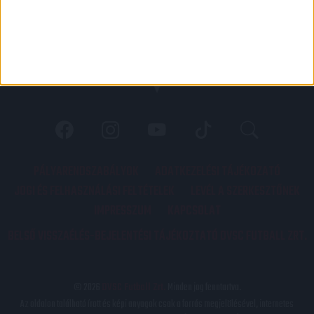
PÁLYARENDSZABÁLYOK
ADATKEZELÉSI TÁJÉKOZATÓ
JOGI ÉS FELHASZNÁLÁSI FELTÉTELEK
LEVÉL A SZERKESZTŐNEK
IMPRESSZUM
KAPCSOLAT
BELSŐ VISSZAÉLÉS-BEJELENTÉSI TÁJÉKOZTATÓ DVSC FUTBALL ZRT.
© 2026
DVSC Futball Zrt.
Minden jog fenntartva.
Az oldalon található írott és képi anyagok csak a forrás megjelölésével, internetes