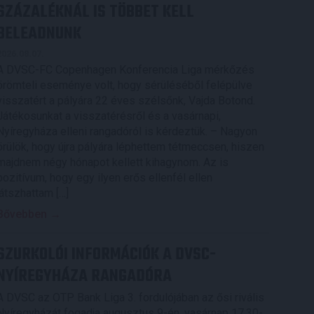
SZÁZALÉKNÁL IS TÖBBET KELL
BELEADNUNK
2026.08.07.
A DVSC-FC Copenhagen Konferencia Liga mérkőzés
örömteli eseménye volt, hogy sérüléséből felépülve
visszatért a pályára 22 éves szélsőnk, Vajda Botond.
Játékosunkat a visszatérésről és a vasárnapi,
Nyíregyháza elleni rangadóról is kérdeztük. – Nagyon
örülök, hogy újra pályára léphettem tétmeccsen, hiszen
majdnem négy hónapot kellett kihagynom. Az is
pozitívum, hogy egy ilyen erős ellenfél ellen
játszhattam […]
Bővebben →
SZURKOLÓI INFORMÁCIÓK A DVSC-
NYÍREGYHÁZA RANGADÓRA
A DVSC az OTP Bank Liga 3. fordulójában az ősi rivális
Nyíregyházát fogadja augusztus 9-én, vasárnap 17.30-