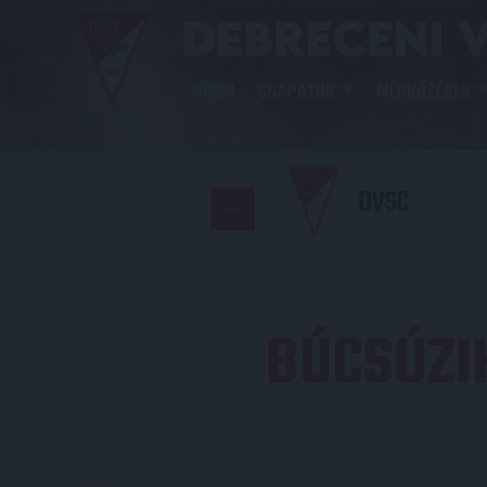
HÍREK
CSAPATOK
MÉRKŐZÉSEK
DVSC
BÚCSÚZI