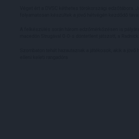
Véget ért a DVSC kéthetes törökországi edzőtábora. Já
folyamatosan készültek a jövő hétvégén kezdődő tavasz
A felkészülés során három edzőmérkőzésen is pályára l
macedón Strugával 0-0-s döntetlent játszott, a Radnicki
Szombaton tehát hazautaznak a játékosok, akik a jövő 
elleni keleti rangadóra.