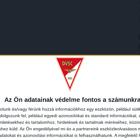
Az Ön adatainak védelme fontos a számunkr
rolunk és/vagy férünk hozzá információkhoz egy eszközön, például süti
olgozunk fel, például egyedi azonosítókat és standard információkat,
irdetésekhez és tartalomhoz, hirdetések és tartalmak méréséhez, kö
shez küld.
Az Ön engedélyével mi és a partnereink eszközleolvasásos m
datokat és azonosítási információkat is felhasználhatunk. A megfelelő h