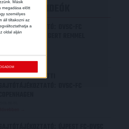
ezzünk. Másik
LEGÚJABB VIDEÓK
ás megadása előtt
hogy személyes
áll tiltakozni az
SAJTÓTÁJÉKOZTATÓ
DVSC-FC
:
egváltoztathatja a
z oldal alján
COPENHAGEN 0-3, GERT REMMEL
ÉRTÉKELÉSE
2026.08.07.
Bővebben →
FOGADOM
VIDEÓ! MECCS ELŐTTI
SAJTÓTÁJÉKOZTATÓ
DVSC-FC
:
COPENHAGEN
2026.08.05.
Bővebben →
SAJTÓTÁJÉKOZTATÓ
ÚJPEST FC-DVSC
: