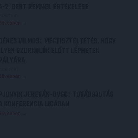
4-2, GERT REMMEL ÉRTÉKELÉSE
2026.08.03.
Bővebben →
DÉNES VILMOS
MEGTISZTELTETÉS, HOGY
:
ILYEN SZURKOLÓK ELŐTT LÉPHETEK
PÁLYÁRA
2026.07.31.
Bővebben →
PJUNYIK JEREVÁN-DVSC
TOVÁBBJUTÁS
:
A KONFERENCIA LIGÁBAN
Bővebben →