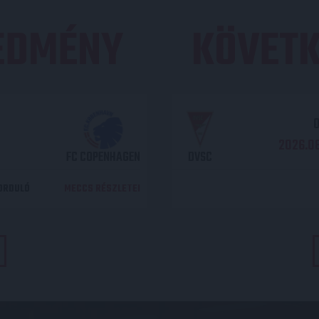
REDMÉNY
KÖVETK
O
2026.08
FC COPENHAGEN
DVSC
DORDULÓ
MECCS RÉSZLETEI