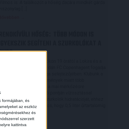
Vilmos is. A találkozót a hőség dacára mindkét gárda
viszonylag […]
Bővebben →
RENDKÍVÜLI HŐSÉG
TÖBB MÓDON IS
:
IGYEKSZIK SEGÍTENI A SZURKOLÓKAT A
DVSC
Nagy meccs vár csütörtökön 19 órától a Lokira és a
szurkolóira, csapatunk a dán FC Copenhagent fogadja
az UEFA Konferencia Liga selejtezőjében. Klubunk a
×
rendkívüli időjárási körülmények miatt több
intézkedésről is döntött a mai mérkőzésre
a
vonatkozóan. A stadion 6 pontján vízosztással
igyekszünk segíteni a szurkolók hidratációját, ehhez
k formájában, és
kapcsolódóan az is fontos, hogy 0,5 liter űrtartalomig
 amelyeket az eszköz
[…]
zönségmérésekhez és
ódszerrel szerzett
Bővebben →
elyre kattintva