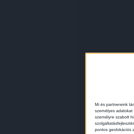
Mi és partnereink tá
személyes adatokat d
személyre szabott h
szolgáltatásfejleszté
pontos geolokációs a