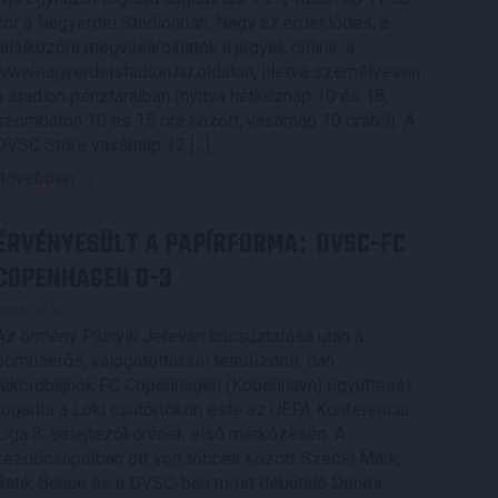
kor a Nagyerdei Stadionban. Nagy az érdeklődés, a
találkozóra megvásárolhatók a jegyek online, a
www.nagyerdeistadion.hu oldalon, illetve személyesen
a stadion pénztáraiban (nyitva hétköznap 10 és 18,
szombaton 10 és 15 óra között, vasárnap 10 órától). A
DVSC Store vasárnap 12 […]
Bővebben →
ÉRVÉNYESÜLT A PAPÍRFORMA
DVSC-FC
:
COPENHAGEN 0-3
2026.08.06.
Az örmény Pjunyik Jereván búcsúztatása után a
bombaerős, válogatottakkal teletűzdelt, dán
rekordbajnok FC Copenhagen (Köbenhavn) együttesét
fogadta a Loki csütörtökön este az UEFA Konferencia
Liga 3. selejtezőkörének első mérkőzésén. A
kezdőcsapatban ott volt többek között Szécsi Márk,
Batik Bence és a DVSC-ben most debütáló Dénes