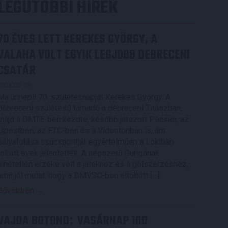
LEGUTÓBBI HÍREK
70 ÉVES LETT KEREKES GYÖRGY, A
VALAHA VOLT EGYIK LEGJOBB DEBRECENI
CSATÁR
2026.08.08.
Ma ünnepli 70. születésnapját Kerekes György. A
debreceni születésű támadó a debreceni Titászban,
majd a DMTE-ben kezdte, később játszott Pécsen, az
Újpestben, az FTC-ben és a Videotonban is, ám
pályafutása csúcspontját egyértelműen a Lokiban
töltött évek jelentették. A népszerű Gurigának
hihetetlen érzéke volt a játékhoz és a gólszerzéshez,
amit jól mutat, hogy a DMVSC-ben eltöltött […]
Bővebben →
VAJDA BOTOND
VASÁRNAP 100
: