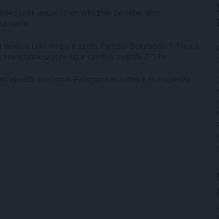
tékosaink január 10-én érkeztek Belekbe, ahol
i rajtra.
épett a Loki, amely a szerb Partizan Belgráddal 1-1-es, a
 elleni találkozót pedig a szerbek nyerték 2-1-re.
hét elejétől már ismét Pallagon készülnek a Nyíregyháza