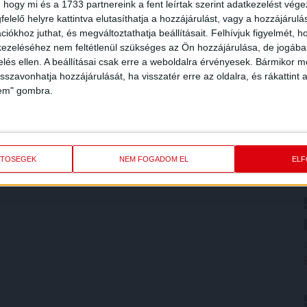
 hogy mi és a 1733 partnereink a fent leírtak szerint adatkezelést vég
elelő helyre kattintva elutasíthatja a hozzájárulást, vagy a hozzájárul
iókhoz juthat, és megváltoztathatja beállításait.
Felhívjuk figyelmét, 
ezeléséhez nem feltétlenül szükséges az Ön hozzájárulása, de jogában 
zelés ellen. A beállításai csak erre a weboldalra érvényesek. Bármikor m
isszavonhatja hozzájárulását, ha visszatér erre az oldalra, és rákattint a
lem" gombra.
ETŐSÉGEK
NEM FOGADOM EL
EL