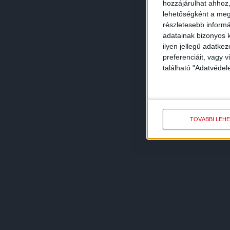
hozzájárulhat ahhoz,
lehetőségként a megf
részletesebb informác
adatainak bizonyos k
ilyen jellegű adatke
preferenciáit, vagy v
található "Adatvéde
TOVÁBBI LEH