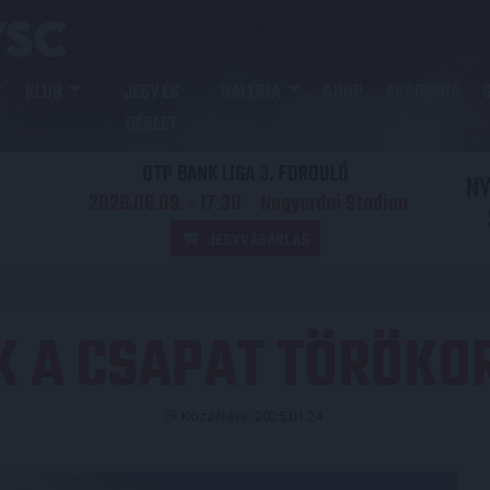
KLUB
JEGY ÉS
GALÉRIA
SHOP
AKADÉMIA
BÉRLET
OTP BANK LIGA 3. FORDULÓ
N
2026.08.09. - 17
30
Nagyerdei Stadion
:
JEGYVÁSÁRLÁS
K A CSAPAT TÖRÖKO
Közzétéve: 2025.01.24.