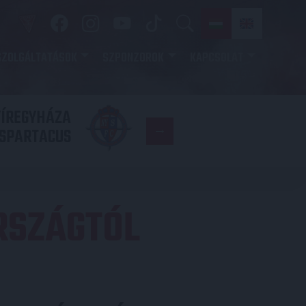
SZOLGÁLTATÁSOK
SZPONZOROK
KAPCSOLAT
YÍREGYHÁZA
FC
SPARTACUS
COPENHAGE
RSZÁGTÓL