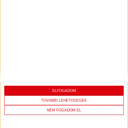
KONFERENCIA LIGÁBAN
Bővebben →
LEGUTÓBBI EREDMÉNY
ELFOGADOM
DVSC
FC
TOVÁBBI LEHETŐSÉGEK
COPENHAGEN
NEM FOGADOM EL