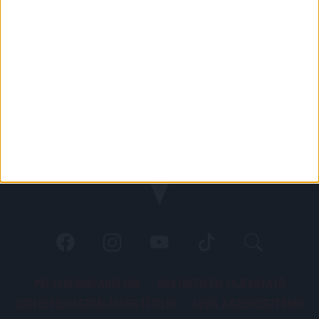
PÁLYARENDSZABÁLYOK
ADATKEZELÉSI TÁJÉKOZATÓ
JOGI ÉS FELHASZNÁLÁSI FELTÉTELEK
LEVÉL A SZERKESZTŐNEK