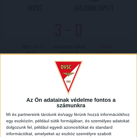
DVSC
HAJDUK SPLIT
3
-
0
2005-07-27
BAJNOKOK LIGÁJA
MECCS
18:45
SELEJTEZŐ
RÉSZLETEI
Az Ön adatainak védelme fontos a
HAJDUK SPLIT
DVSC
számunkra
Mi és partnereink tárolunk és/vagy férünk hozzá információkhoz
0
-
5
egy eszközön, például sütik formájában, és személyes adatokat
dolgozunk fel, például egyedi azonosítókat és standard
információkat, amelyeket az eszköz személyre szabott