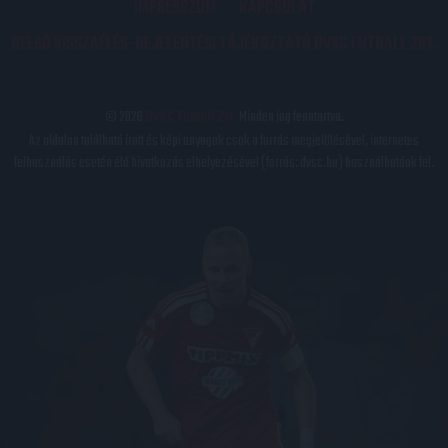
IMPRESSZUM
KAPCSOLAT
BELSŐ VISSZAÉLÉS-BEJELENTÉSI TÁJÉKOZTATÓ DVSC FUTBALL ZRT.
© 2026
DVSC Futball Zrt.
Minden jog fenntartva.
Az oldalon található írott és képi anyagok csak a forrás megjelölésével, internetes
felhasználás esetén élő hivatkozás elhelyezésével (forrás: dvsc.hu) használhatóak fel.