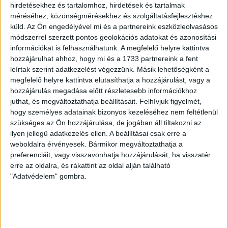
hirdetésekhez és tartalomhoz, hirdetések és tartalmak
2005-08-03
BAJNOKOK LIGÁJA
MECCS
méréséhez, közönségmérésekhez és szolgáltatásfejlesztéshez
18:15
SELEJTEZŐ
RÉSZLETEI
küld.
Az Ön engedélyével mi és a partnereink eszközleolvasásos
módszerrel szerzett pontos geolokációs adatokat és azonosítási
információkat is felhasználhatunk. A megfelelő helyre kattintva
hozzájárulhat ahhoz, hogy mi és a 1733 partnereink a fent
leírtak szerint adatkezelést végezzünk. Másik lehetőségként a
megfelelő helyre kattintva elutasíthatja a hozzájárulást, vagy a
hozzájárulás megadása előtt részletesebb információkhoz
juthat, és megváltoztathatja beállításait.
Felhívjuk figyelmét,
MANCHESTER
DVSC
hogy személyes adatainak bizonyos kezeléséhez nem feltétlenül
szükséges az Ön hozzájárulása, de jogában áll tiltakozni az
UNITED
ilyen jellegű adatkezelés ellen. A beállításai csak erre a
weboldalra érvényesek. Bármikor megváltoztathatja a
3
-
0
preferenciáit, vagy visszavonhatja hozzájárulását, ha visszatér
erre az oldalra, és rákattint az oldal alján található
"Adatvédelem" gombra.
2005-08-09
BAJNOKOK LIGÁJA
MECCS
19:05
SELEJTEZŐ
RÉSZLETEI