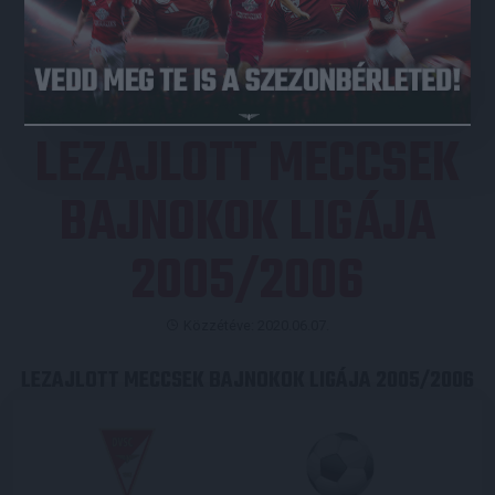
JEGYVÁSÁRLÁS
LEZAJLOTT MECCSEK
BAJNOKOK LIGÁJA
2005/2006
Közzétéve: 2020.06.07.
LEZAJLOTT MECCSEK BAJNOKOK LIGÁJA 2005/2006