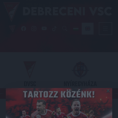
DVSC
NYÍREGYHÁZA
×
SPARTACUS
OTP BANK LIGA 3. FORDULÓ
2026.08.09. - 17
30
Nagyerdei Stadion
: