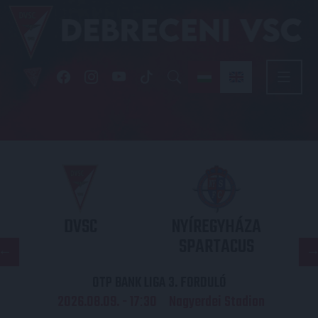
DVSC
NYÍREGYHÁZA
SPARTACUS
OTP BANK LIGA 3. FORDULÓ
2026.08.09. - 17
30
Nagyerdei Stadion
: