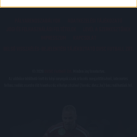
PÁLYARENDSZABÁLYOK
ADATKEZELÉSI TÁJÉKOZATÓ
JOGI ÉS FELHASZNÁLÁSI FELTÉTELEK
LEVÉL A SZERKESZTŐNEK
IMPRESSZUM
KAPCSOLAT
BELSŐ VISSZAÉLÉS-BEJELENTÉSI TÁJÉKOZTATÓ DVSC FUTBALL ZRT.
© 2026
DVSC Futball Zrt.
Minden jog fenntartva.
Az oldalon található írott és képi anyagok csak a forrás megjelölésével, internetes
felhasználás esetén élő hivatkozás elhelyezésével (forrás: dvsc.hu) használhatóak fel.