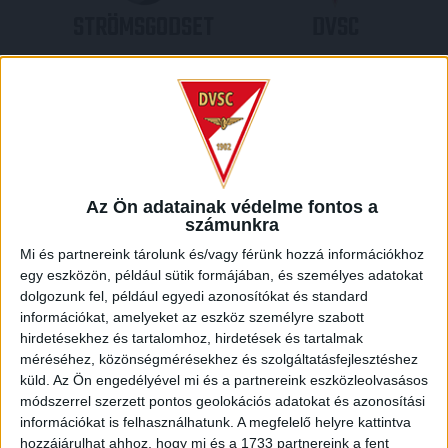
STRÖMSGODSET
DVSC
2
-
2
Az Ön adatainak védelme fontos a
számunkra
Mi és partnereink tárolunk és/vagy férünk hozzá információkhoz
egy eszközön, például sütik formájában, és személyes adatokat
DVSC
STRÖMSGODSET
dolgozunk fel, például egyedi azonosítókat és standard
információkat, amelyeket az eszköz személyre szabott
0
-
3
hirdetésekhez és tartalomhoz, hirdetések és tartalmak
méréséhez, közönségmérésekhez és szolgáltatásfejlesztéshez
küld.
Az Ön engedélyével mi és a partnereink eszközleolvasásos
módszerrel szerzett pontos geolokációs adatokat és azonosítási
információkat is felhasználhatunk. A megfelelő helyre kattintva
2013-07-25 18:30
EURÓPA-LIGA
MECCS RÉSZLETEI
hozzájárulhat ahhoz, hogy mi és a 1733 partnereink a fent