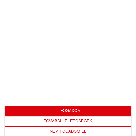
DVSC
FC
COPENHAGEN
19
:
00
2026-08-
KONFERENCIA LIGA 3.
MECCS
06 19:00
SELEJTEZŐFDORDULÓ
RÉSZLETEI
TOVÁBBI EREDMÉNYEK
KÖVETKEZŐ MÉRKŐZÉS
ELFOGADOM
TOVÁBBI LEHETŐSÉGEK
NEM FOGADOM EL