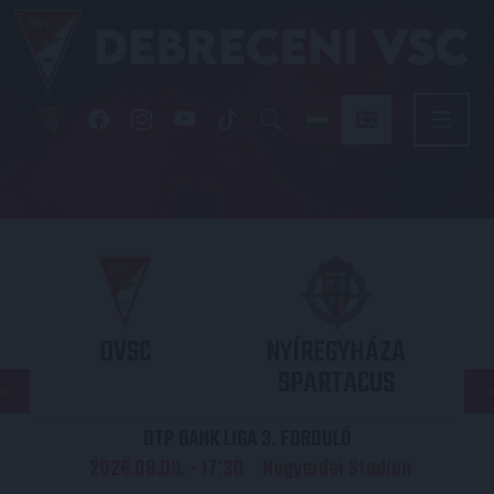
DVSC
NYÍREGYHÁZA
SPARTACUS
OTP BANK LIGA 3. FORDULÓ
2026.08.09. - 17
30
Nagyerdei Stadion
: