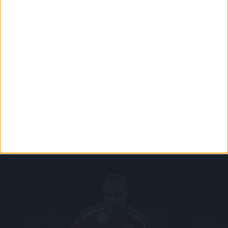
PÁLYARENDSZABÁLYOK
ADATKEZELÉSI TÁJÉKOZATÓ
JOGI ÉS FELHASZNÁLÁSI FELTÉTELEK
LEVÉL A SZERKESZTŐNEK
IMPRESSZUM
KAPCSOLAT
BELSŐ VISSZAÉLÉS-BEJELENTÉSI TÁJÉKOZTATÓ DVSC FUTBALL ZRT.
© 2026
DVSC Futball Zrt.
Minden jog fenntartva.
Az oldalon található írott és képi anyagok csak a forrás megjelölésével, internetes
felhasználás esetén élő hivatkozás elhelyezésével (forrás: dvsc.hu) használhatóak fel.