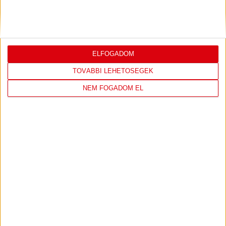
ELFOGADOM
TOVÁBBI LEHETŐSÉGEK
NEM FOGADOM EL
DVSC CÍMERES PÓLÓ
DVSC KAPUCNIS
PULÓVER