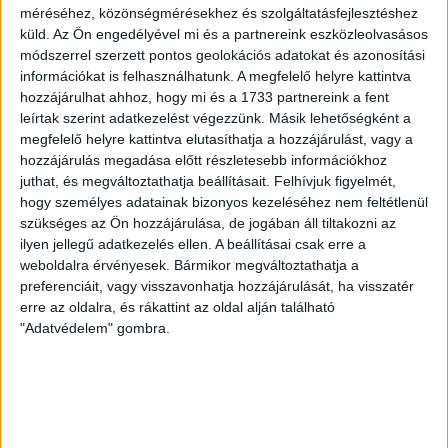
méréséhez, közönségmérésekhez és szolgáltatásfejlesztéshez
DVSC
FC
küld.
Az Ön engedélyével mi és a partnereink eszközleolvasásos
COPENHAGEN
módszerrel szerzett pontos geolokációs adatokat és azonosítási
információkat is felhasználhatunk. A megfelelő helyre kattintva
0
-
3
hozzájárulhat ahhoz, hogy mi és a 1733 partnereink a fent
leírtak szerint adatkezelést végezzünk. Másik lehetőségként a
megfelelő helyre kattintva elutasíthatja a hozzájárulást, vagy a
hozzájárulás megadása előtt részletesebb információkhoz
2026-08-
KONFERENCIA LIGA 3.
MECCS
juthat, és megváltoztathatja beállításait.
Felhívjuk figyelmét,
06 19:00
SELEJTEZŐFDORDULÓ
RÉSZLETEI
hogy személyes adatainak bizonyos kezeléséhez nem feltétlenül
szükséges az Ön hozzájárulása, de jogában áll tiltakozni az
ilyen jellegű adatkezelés ellen. A beállításai csak erre a
weboldalra érvényesek. Bármikor megváltoztathatja a
preferenciáit, vagy visszavonhatja hozzájárulását, ha visszatér
TOVÁBBI EREDMÉNYEK
erre az oldalra, és rákattint az oldal alján található
"Adatvédelem" gombra.
KÖVETKEZŐ MÉRKŐZÉS