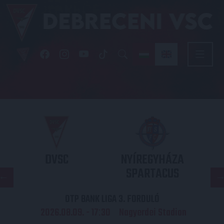
DVSC
NYÍREGYHÁZA
SPARTACUS
OTP BANK LIGA 3. FORDULÓ
2026.08.09. - 17
30
Nagyerdei Stadion
: