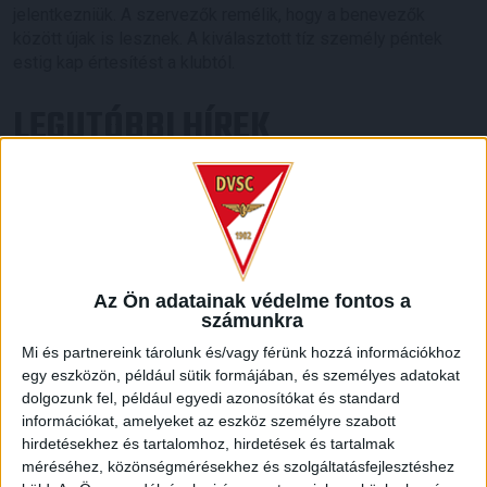
jelentkezniük. A szervezők remélik, hogy a benevezők
között újak is lesznek. A kiválasztott tíz személy péntek
estig kap értesítést a klubtól.
LEGUTÓBBI HÍREK
VAJDA BOTOND
VASÁRNAP 100
:
SZÁZALÉKNÁL IS TÖBBET KELL BELEADNUNK
2026.08.07.
A DVSC-FC Copenhagen Konferencia Liga mérkőzés
Az Ön adatainak védelme fontos a
örömteli eseménye volt, hogy sérüléséből felépülve
számunkra
visszatért a pályára 22 éves szélsőnk, Vajda Botond.
Mi és partnereink tárolunk és/vagy férünk hozzá információkhoz
Játékosunkat a visszatérésről és a vasárnapi, Nyíregyháza
egy eszközön, például sütik formájában, és személyes adatokat
elleni rangadóról is kérdeztük. – Nagyon örülök, hogy újra
dolgozunk fel, például egyedi azonosítókat és standard
pályára léphettem tétmeccsen, hiszen majdnem négy
információkat, amelyeket az eszköz személyre szabott
hónapot kellett kihagynom. Az is pozitívum, hogy egy ilyen
hirdetésekhez és tartalomhoz, hirdetések és tartalmak
erős ellenfél ellen játszhattam […]
méréséhez, közönségmérésekhez és szolgáltatásfejlesztéshez
Bővebben →