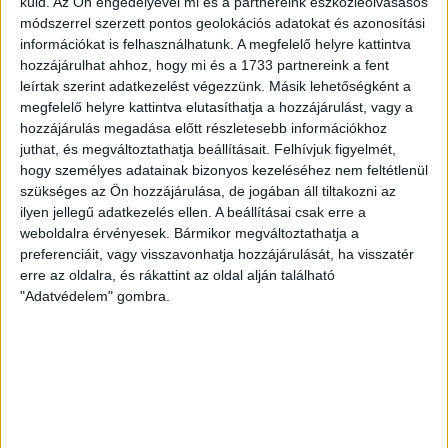
küld.
Az Ön engedélyével mi és a partnereink eszközleolvasásos
módszerrel szerzett pontos geolokációs adatokat és azonosítási
információkat is felhasználhatunk. A megfelelő helyre kattintva
SZURKOLÓI INFORMÁCIÓK A DVSC-
hozzájárulhat ahhoz, hogy mi és a 1733 partnereink a fent
NYÍREGYHÁZA RANGADÓRA
leírtak szerint adatkezelést végezzünk. Másik lehetőségként a
megfelelő helyre kattintva elutasíthatja a hozzájárulást, vagy a
A DVSC az OTP Bank Liga 3. fordulójában az ősi rivális
hozzájárulás megadása előtt részletesebb információkhoz
Nyíregyházát fogadja augusztus 9-én, vasárnap 17.30-kor a
juthat, és megváltoztathatja beállításait.
Felhívjuk figyelmét,
Nagyerdei Stadionban. Nagy az érdeklődés, a találkozóra
hogy személyes adatainak bizonyos kezeléséhez nem feltétlenül
megvásárolhatók a jegyek online, a
szükséges az Ön hozzájárulása, de jogában áll tiltakozni az
www.nagyerdeistadion.hu oldalon, illetve személyesen a
ilyen jellegű adatkezelés ellen. A beállításai csak erre a
stadion pénztáraiban (nyitva hétköznap 10 és 18,
weboldalra érvényesek. Bármikor megváltoztathatja a
szombaton 10 és 15 óra között, vasárnap 10 órától). A DVSC
preferenciáit, vagy visszavonhatja hozzájárulását, ha visszatér
Store vasárnap 12 […]
erre az oldalra, és rákattint az oldal alján található
"Adatvédelem" gombra.
Bővebben →
ÉRVÉNYESÜLT A PAPÍRFORMA
DVSC-FC
:
COPENHAGEN 0-3
2026.08.06.
Az örmény Pjunyik Jereván búcsúztatása után a bombaerős,