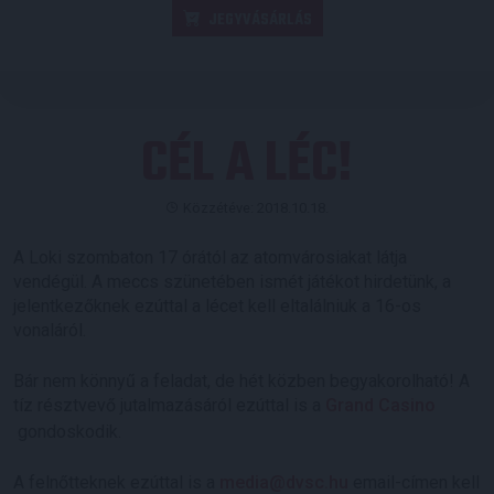
JEGYVÁSÁRLÁS
CÉL A LÉC!
Közzétéve: 2018.10.18.
A Loki szombaton 17 órától az atomvárosiakat látja
vendégül. A meccs szünetében ismét játékot hirdetünk, a
jelentkezőknek ezúttal a lécet kell eltalálniuk a 16-os
vonaláról.
Bár nem könnyű a feladat, de hét közben begyakorolható! A
tíz résztvevő jutalmazásáról ezúttal is a
Grand Casino
gondoskodik.
A felnőtteknek ezúttal is a
media@dvsc.hu
email-címen kell