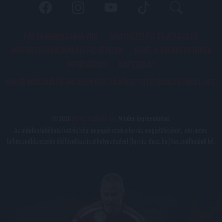
PÁLYARENDSZABÁLYOK
ADATKEZELÉSI TÁJÉKOZATÓ
JOGI ÉS FELHASZNÁLÁSI FELTÉTELEK
LEVÉL A SZERKESZTŐNEK
IMPRESSZUM
KAPCSOLAT
BELSŐ VISSZAÉLÉS-BEJELENTÉSI TÁJÉKOZTATÓ DVSC FUTBALL ZRT.
© 2026
DVSC Futball Zrt.
Minden jog fenntartva.
Az oldalon található írott és képi anyagok csak a forrás megjelölésével, internetes
felhasználás esetén élő hivatkozás elhelyezésével (forrás: dvsc.hu) használhatóak fel.